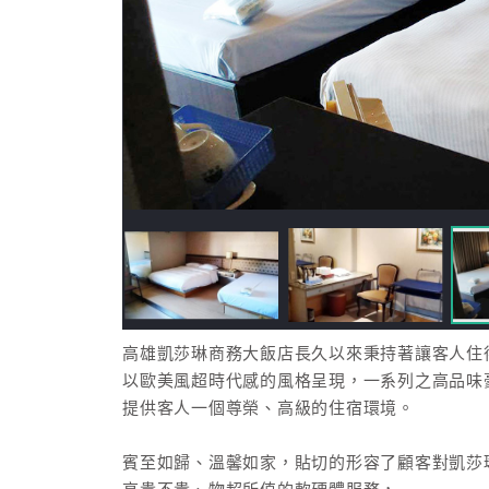
高雄凱莎琳商務大飯店長久以來秉持著讓客人住
以歐美風超時代感的風格呈現，一系列之高品味
提供客人一個尊榮、高級的住宿環境。
賓至如歸、溫馨如家，貼切的形容了顧客對凱莎