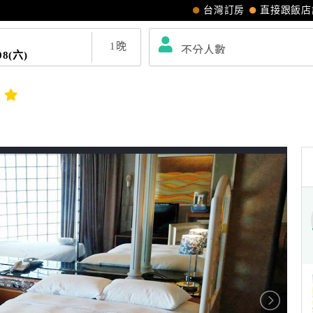
台灣訂房
直接跟飯店
1
晚
08(六)