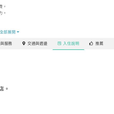
費，
力。
全部展開
施
與服務
交通
與週邊
入住
說明
推薦
店。