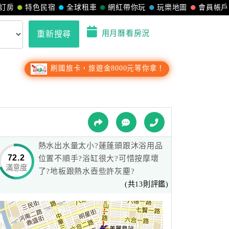
訂房
特色民宿
全球租車
網紅帶你玩
玩樂地圖
會員帳戶
用月曆看房況
重新搜尋
刷國旅卡，旅遊金8000元等你拿！
熱水出水量太小?蓮蓬頭跟沐浴用品
72.2
位置不順手?浴缸很大?可惜按摩壞
滿意度
了?地板跟熱水壺些許灰塵?
(共13則評鑑)