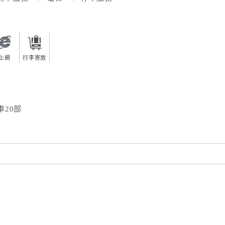
上網
行李寄放
20部