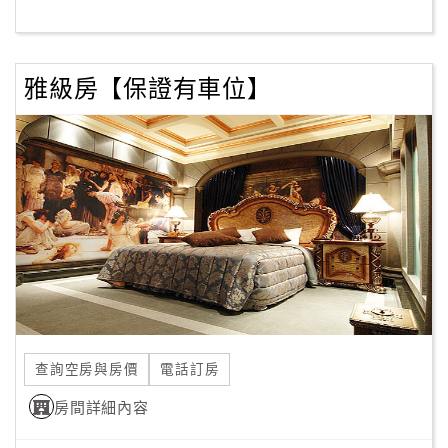
因為我們希望呈現給您的是”用心體會，卓然品味”期待您細
客
細品味。
服
雅級房【保證有車位】
聯
絡
單
Line
線
上
客
服
查詢空房與房價
電話訂房
紅
利
房間詳細內容
查
詢