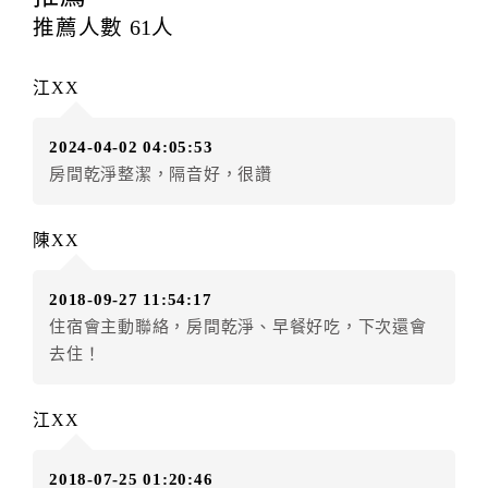
訂房者應於
入住前2日
（不含入住當日）提出申辦，如未
推薦人數
61
人
提出申辦不得異動訂單。
每筆訂單異動限定
乙
次，限原訂飯店，異動完成後不得
江XX
辦理取消退款。
訂單異動後，訂單費用總計大於原訂單費用總計時，訂
2024-04-02 04:05:53
房者應補足差額。（限原訂飯店）
房間乾淨整潔，隔音好，很讚
訂單異動後，訂單費用總計小於原訂單費用總計時，訂
房者不得要求退其差額。（限原訂飯店）
陳XX
五、保留住宿權益(保留住房)
．訂房者因故辦理訂單異動，本飯店可接受
保留住宿金
2018-09-27 11:54:17
額3個月
限原訂飯店），異動完成後不得辦理取消退款。
住宿會主動聯絡，房間乾淨、早餐好吃，下次還會
（提出申辦日為保留起算日）
去住！
．訂房者使用「保留住宿金額」時，請注意！為避免飯
店客滿，敬請及早計畫，如逾時未提出申辦，視同無條
件放棄訂單（住宿權益）。 （限原訂飯店使用）
江XX
．每筆訂單異動限定乙次，限原訂飯店，異動完成後不
得辦理取消退款。
2018-07-25 01:20:46