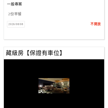
一般專案
2份早餐
訂
房
不開放
2026/08/08
Q&A
國
旅
藏級房【保證有車位】
卡
訂
房
請
款
收
據