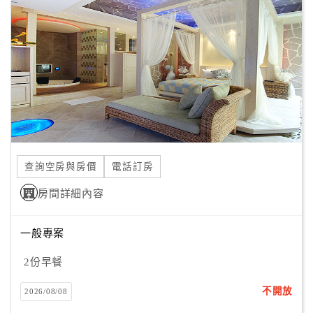
應；
顧
旅館內部，在十一位設計師集力合作下，與集團經營人對於
客
細節的追求，
滿
48間的房型，將帶領入住者進入48段不同的電影舞台。
意
度
採自耀眼天空的自然陽光中，透亮的淨藍海水搖盪著，這是
記憶中的藍色珊瑚礁；
耳邊傳來若隱若絲的三味線，彷彿看見半珠紅艷胭脂絳唇輕
訂
啟、
單
一襲粉色櫻吹雪振袖飛舞，藝子一生回憶即將展開。
查詢空房與房價
電話訂房
管
紫色淡雅薰衣草馨香、可人甜美玫瑰芬芳、清新舒爽薄荷涼
理
房間詳細內容
意、果香四溢葡萄酒釀，
在晨曦中，我嗅到了屬於普羅旺斯的四季顏色。
一般專案
視覺、聽覺、嗅覺，我們注重每一處細節所帶來的觀感。
會
即使在入住者絕對接觸不到的微小處，如建材塗料的使用，
員
2份早餐
我們也盡力追求最佳的品質，
帳
採用進口環保漆料，將對人體、環境的影響降到最低。
戶
不開放
2026/08/08
這是集團經營人的堅持，