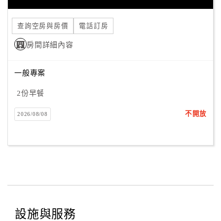
合
作
查詢空房與房價
電話訂房
提
房間詳細內容
案
一般專案
飯
店
2份早餐
合
不開放
2026/08/08
作
廠
商
合
作
設施與服務