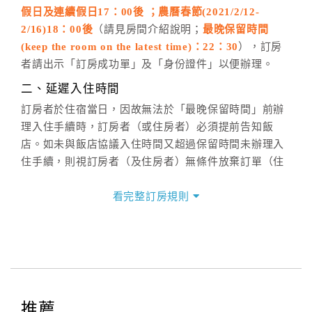
假日及連續假日17：00後 ；農曆春節(2021/2/12-
週一至週日，上午9:00～晚上6:00
2/16)18：00後
（請見房間介紹說明；
最晚保留時間
六、聯絡方式
(keep the room on the latest time)：22：30
），訂房
週一至週日：
客服聯絡單
、
LINE@
、電話：
者請出示「訂房成功單」及「身份證件」以便辦理。
(07)9682715 。
二、延遲入住時間
訂房者於住宿當日，因故無法於「最晚保留時間」前辦
理入住手續時，訂房者（或住房者）必須提前告知飯
店。如未與飯店協議入住時間又超過保留時間未辦理入
住手續，則視訂房者（及住房者）無條件放棄訂單（住
宿權益）。
看完整訂房規則
三、退房手續(Check out)
本飯店退房時間(Check-out)為 （
中午12：00前；農曆
春節(2021/2/12-2/16)11：00前
），訂房者與飯店之其
他交易﹝如續住、加床、餐費、小費、電話費...等﹞所
發生之費用，必須與飯店現場結清。
四、訂單異動
推薦