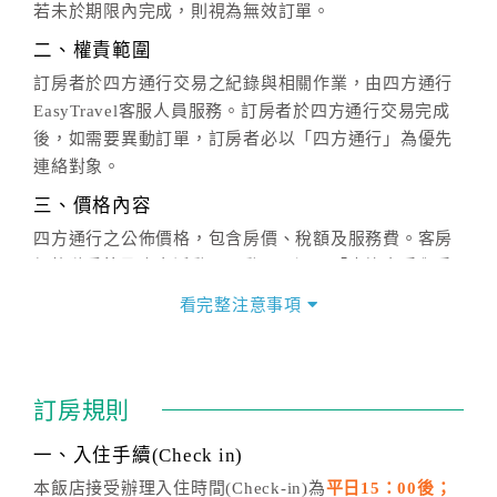
若未於期限內完成，則視為無效訂單。
二、權責範圍
訂房者於四方通行交易之紀錄與相關作業，由四方通行
EasyTravel客服人員服務。訂房者於四方通行交易完成
後，如需要異動訂單，訂房者必以「四方通行」為優先
連絡對象。
三、價格內容
四方通行之公佈價格，包含房價、稅額及服務費。客房
價格隨季節及人文活動而異動，以選項「查詢空房與房
價」之當日價格為標準。
看完整注意事項
四、訂單異動
訂房成功後，訂房者如需異動內容，須於住房前在四方
通行「客服聯絡單」提出申辦，四方通行
恕不接受以電
訂房規則
話方式異動
訂單。
※非客服時間之申辦異動，皆為次日計算及辦理。
一、入住手續(Check in)
五、客服時間
本飯店接受辦理入住時間(Check-in)為
平日15：00後；