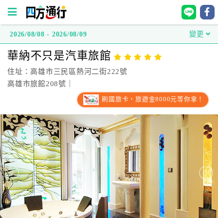
2026/08/08 - 2026/08/09
變更
四
華納不只是汽車旅館
方
通
住址：高雄市三民區熱河二街222號
行
高雄市旅館208號｜
訂
刷國旅卡，旅遊金8000元等你拿！
房
台
灣
訂
房
直