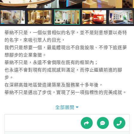
接
跟
飯
店
訂
華納不只是，一個似曾相似的名字，並不是刻意想要以奇特
房
的名字，來吸引眾人的目光，
HOT
我們只是想要一個，最能體現出不自我設限、不停下追逐夢
想腳步的企業象徵。
華納不只是，永遠不會侷限在既有的框架內；
特
也永遠不會對現有的成就感到滿足，而停止繼續前進的腳
色
步。
民
在深耕高雄地區營造建築業及服務業十多年後，
宿
華納不只是邁出了步伐，實現了另一項指標性的完美成就。
矗立在高雄市區自立路與熱河街口，
全部展開
全
流轉著精緻、優雅、奢華巴洛克風範的建築—華納不只是
球
Motel，
租
車
是裝承著集團經營人夢想與執著的百寶箱。