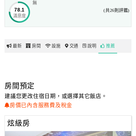
無
一項項，將自己視若珍璧的寶物，小心翼翼地擺放在最佳的
78.1
(共26則評鑑)
配設位置。
滿意度
網
在金錢與時間效率至上的環境中，擁有藝術家特質的集團經
紅
營人，
帶
依舊埋頭默默地雕琢、設計著自己的夢想，
你
用金錢來獲取美感的累積，用時間來洗鍊卓然的品味，
最新
房間
設施
交通
說明
推薦
玩
堅持著唯有親自著手打造，才堪擁有灌注自我靈魂的作品。
我們期盼著，每一位入住者，從Logo的設計發想，
玩
到客房、服務等館內規劃延伸至建築外觀，都能感受到集團
樂
經營人細膩用心與意義。
地
房間預定
在充滿濃厚歐式貴族氣息的Logo中，更包含了集團經營人對
圖
於華納不只是Motel的期許，
建議您更改住宿日期，或選擇其它飯店。
從法國王室象徵標誌三瓣百合衍生出來的三冠飾與權杖，
顧
房價已內含服務費及稅金
代表著華納不只是Motel在業界指標性地位的象徵，
客
也各代表著華納集團所跨足的三項經營領域：營造建設、服
服
炫級房
務業、汽車旅館業；
務
中央巴洛克柱飾部分，與旅館外觀立面巴洛克建築風格相呼