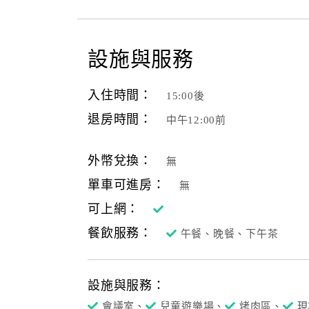
梅林四季‧‧‧
設施與服務
冬天的梅花飄香，初春的櫻花燦爛，夏季的蟬鳴
還有杜鵑、九重葛等五彩繽紛的花朵，在四季輪
梅林親水岸，山裡的生活，一處梅與水的私密空
入住時間：
15:00後
退房時間：
中午12:00前
外幣兌換：
無
單車可進房：
無
可上網：
餐飲服務：
午餐、晚餐、下午茶
設施與服務：
會議室、
兒童遊樂場、
烤肉區、
現