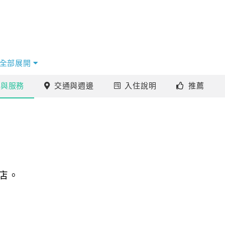
，
全部展開
梅林親水岸。
施
與服務
交通
與週邊
入住
說明
推薦
囂，只有寧靜花語及潺潺清流。
外桃源，令人心曠神怡。
店。
有機方式栽種梅樹及蔬果，
活的不二選擇。