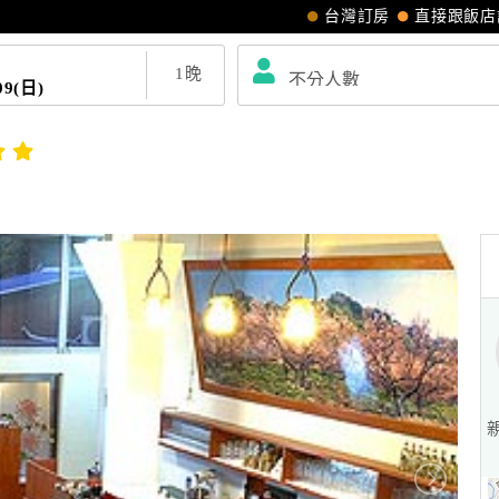
台灣訂房
直接跟飯店
1
晚
09(日)