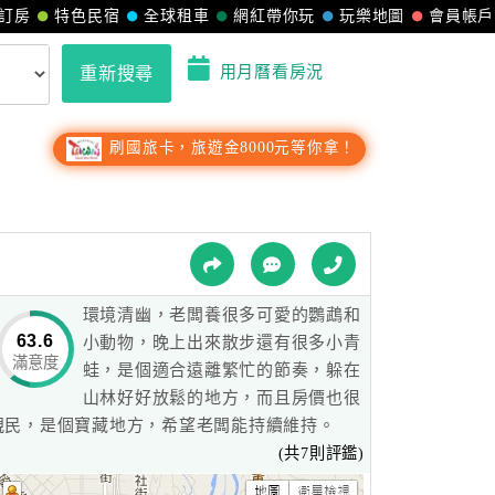
訂房
特色民宿
全球租車
網紅帶你玩
玩樂地圖
會員帳戶
用月曆看房況
重新搜尋
刷國旅卡，旅遊金8000元等你拿！
環境清幽，老闆養很多可愛的鸚鵡和
63.6
小動物，晚上出來散步還有很多小青
滿意度
蛙，是個適合遠離繁忙的節奏，躲在
山林好好放鬆的地方，而且房價也很
親民，是個寶藏地方，希望老闆能持續維持。
(共7則評鑑)