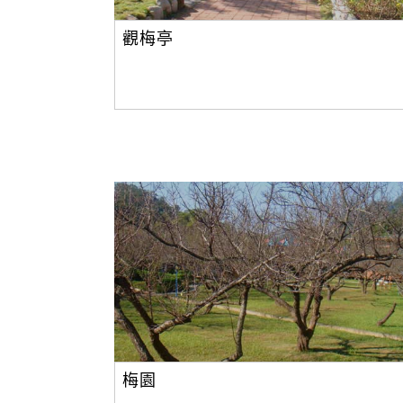
觀梅亭
梅園