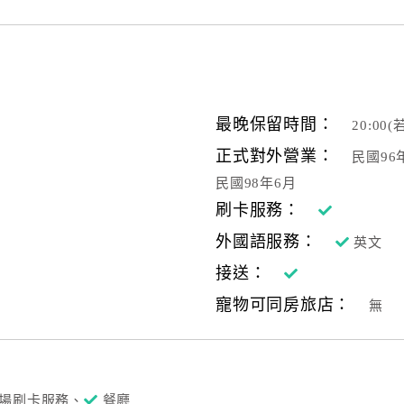
繞鳳凰，
番上陣，爭奇鬥豔！
間，等您 沐浴幽香。
最晚保留時間：
20:0
正式對外營業：
民國9
民國98年6月
刷卡服務：
外國語服務：
英文
接送：
寵物可同房旅店：
無
場刷卡服務、
餐廳