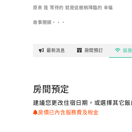
原來 我 等待的 就是這樹梢降臨的 幸福
故事開頭‧‧‧
在幽靜山水的新社區茄苳寮，我們歷經兩年努力
一磚一瓦的建立起以梅樹林為主題的休憩園地-
最新
消息
房間
預訂
設
梅林位置‧‧‧
幅員廣闊，佔地約兩甲，這裡四面環山、遠離塵
距台中市區僅半小時車程，置身於此猶如身處世
房間預定
樂活生活‧‧‧
建議您更改住宿日期，或選擇其它飯
園區內各項設施規劃皆以自然、健康為導向，
房價已內含服務費及稅金
除了取用純淨山全來建立無污染戲水池外；並採
香濃咖啡、豪華套房等民宿服務是您享有閒逸生