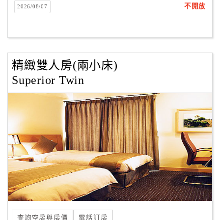
不開放
2026/08/07
客
服
聯
絡
精緻雙人房(兩小床)
單
Superior Twin
Line
線
上
客
服
紅
利
查
詢
查詢空房與房價
電話訂房