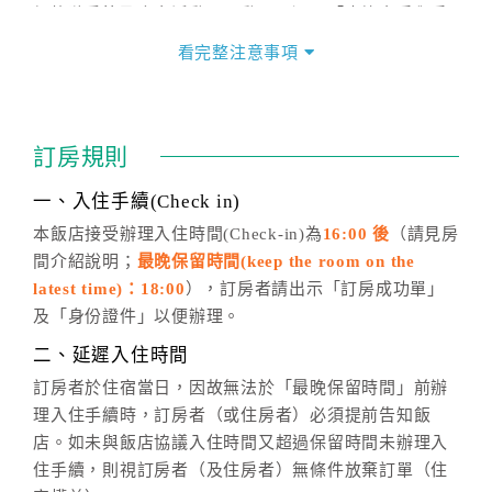
價格隨季節及人文活動而異動，以選項「查詢空房與房
價」之當日價格為標準。
看完整注意事項
四、訂單異動
訂房成功後，訂房者如需異動內容，須於住房前在四方
通行「客服聯絡單」提出申辦，四方通行
恕不接受以電
訂房規則
話方式異動
訂單。
※非客服時間之申辦異動，皆為次日計算及辦理。
一、入住手續(Check in)
五、客服時間
本飯店接受辦理入住時間(Check-in)為
16:00 後
（請見房
間介紹說明；
最晚保留時間(keep the room on the
週一至週日，上午9:00～晚上6:00
latest time)：18:00
），訂房者請出示「訂房成功單」
六、聯絡方式
及「身份證件」以便辦理。
週一至週日：
客服聯絡單
、
LINE@
、電話：
二、延遲入住時間
(07)9682715 。
訂房者於住宿當日，因故無法於「最晚保留時間」前辦
理入住手續時，訂房者（或住房者）必須提前告知飯
店。如未與飯店協議入住時間又超過保留時間未辦理入
住手續，則視訂房者（及住房者）無條件放棄訂單（住