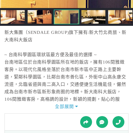
接
跟
飯
店
訂
新大集團（SENDALE GROUP)旗下擁有:新大竹北商旅、新
房
大南科大飯店
HOT
~ 台南科學園區環狀區最方便及最佳的選擇 ~
台南地區位於台南科學園區所在地的飯店，擁有106間雅緻
特
客房。以現代化風格坐落於台南市新市區中正路上主要幹
色
道，緊鄰科學園區，比鄰台南市善化區，外銜中山高永康交
民
流道，北臨省道與南二高入口，交通便捷生活機能佳，儼然
宿
成為台南市新市區新形象商圈的地標。新大南科大飯店，
106間雅緻客房，高格調的設計，新穎的規劃，貼心的服
務，讓您感覺彷彿回到家中的舒適溫暖。防火、防燃設備，
全部展開
全
安全設備符合安全鑑定，安全無虞。為了提供最好的服務，
球
我們所有服務人員都接受了最專業的訓練，務必能滿足所有
租
車
客人的需求。