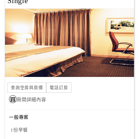
Single
學園區40分鐘、安平工業區50分鐘
顧
◎台南永康交流道15分鐘、仁德交流道20分鐘、東西向快速
客
道路15分
滿
◎距台南機場僅需40分鐘、台南火車站40分鐘
意
度
完善的公共服務
◎24H商務中心
◎舒適寬敞的米克諾斯餐廳
訂
◎多功能國際會議室
單
管
理
查詢空房與房價
電話訂房
房間詳細內容
會
員
一般專案
帳
戶
1份早餐