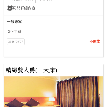
房間詳細內容
訂
房
一般專案
Q&A
2份早餐
不開放
2026/08/07
國
旅
卡
訂
房
精緻雙人房(一大床)
請
款
收
據