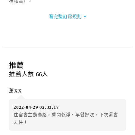
宿權益）。
三、退房手續(Check out)
看完整訂房規則
本飯店退房時間(Check-out)為 （
11：00前
），訂房者
與飯店之其他交易﹝如續住、加床、餐費、小費、電話
費...等﹞所發生之費用，必須與飯店現場結清。
四、訂單異動
訂房者應於
入住前2日
（不含入住當日）提出申辦，如未
提出申辦不得異動訂單。
推薦
每筆訂單異動限定
乙
次，限原訂飯店，異動完成後不得
推薦人數
66
人
辦理取消退款。
訂單異動後，訂單費用總計大於原訂單費用總計時，訂
蕭XX
房者應補足差額。（限原訂飯店）
訂單異動後，訂單費用總計小於原訂單費用總計時，訂
2022-04-29 02:33:17
房者不得要求退其差額。（限原訂飯店）
住宿會主動聯絡，房間乾淨、早餐好吃，下次還會
五、保留住宿權益(保留住房)
去住！
．訂房者因故辦理訂單異動，本飯店可接受
保留住宿金