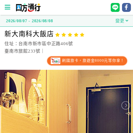
2026/08/07 - 2026/08/08
變更
四
新大南科大飯店
方
通
住址：台南市新市區中正路406號
行
臺南市旅館233號｜
訂
刷國旅卡，旅遊金8000元等你拿！
房
台
灣
訂
房
直