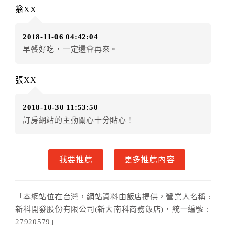
額3個月
限原訂飯店），異動完成後不得辦理取消退款。
翁XX
（提出申辦日為保留起算日）
．訂房者使用「保留住宿金額」時，請注意！為避免飯
2018-11-06 04:42:04
店客滿，敬請及早計畫，如逾時未提出申辦，視同無條
早餐好吃，一定還會再來。
件放棄訂單（住宿權益）。 （限原訂飯店使用）
．每筆訂單異動限定乙次，限原訂飯店，異動完成後不
得辦理取消退款。
張XX
．訂單異動後，訂單費用總計大於原訂單費用總計時，
訂房者應補足差額。 限原訂飯店
2018-10-30 11:53:50
．訂單異動後，訂單費用總計小於原訂單費用總計時，
訂房網站的主動關心十分貼心！
訂房者不得要求退其差額。限原訂飯店
六、取消訂單
我要推薦
更多推薦內容
訂房者因故取消訂單辦理退款，依下列標準申辦：
◎住房日7天前辦理者，訂單費用扣除總計0%為手續費
◎住房日4天前辦理者，訂單費用扣除總計25%為手續費
「本網站位在台灣，網站資料由飯店提供，營業人名稱 :
◎住房日1天前辦理者，訂單費用扣除總計45%為手續費
新科開發股份有限公司(新大南科商務飯店)，統一編號 :
◎住房日當日辦理者，訂單費用扣除總計100%為手續費
27920579」
◎住房日當日不得辦理。