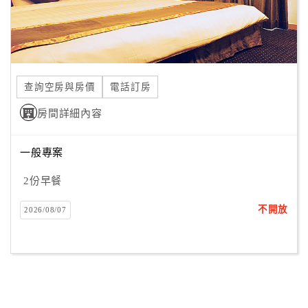
合
作
提
案
查詢空房與房價
電話訂房
飯
房間詳細內容
店
合
一般專案
作
2份早餐
不開放
廠
2026/08/07
商
合
作