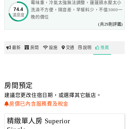
霉味重，冷氣太強無法調整，蓮蓬頭水壓太小
74.4
洗澡不方便，隔音差，早餐料少，不值3000一
貼心的服務
滿意度
網
晚的價位
◎溫馨的氣氛，讓您即使出門在外，一如置身家中恬逸安適
紅
(共29則評鑑)
◎24小時專業防災保全,完善的管理,讓單身女性亦可住宿安
帶
心
你
◎24小時外語櫃檯人員服務（英、日語）
玩
◎免費客房內無限ADSL寬頻高速上網
最新
房間
設施
交通
說明
推薦
◎精緻中西自助式早餐
◎24小時貼心影印、傳真商務服務，及郵件、快遞包裹寄送
玩
領取
樂
◎專業會議室服務
地
◎最高規格防震、防火等災害因應，安置最新的監控設備，
房間預定
圖
安全無虞，並為所有的房客投保意外險
建議您更改住宿日期，或選擇其它飯店。
顧
房價已內含服務費及稅金
便利的交通
客
◎位於台南市新市區之市中心區位置，台南科學園區所在
服
地，生活機能最便利
務
精緻單人房 Superior
◎距台南科學園區5分鐘、台南科技工業區25分鐘、路竹科