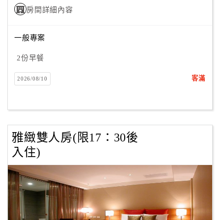
房間詳細內容
訂
一般專案
房
Q&A
2份早餐
客滿
2026/08/10
國
旅
卡
訂
雅緻雙人房(限17：30後
房
入住)
請
款
收
據