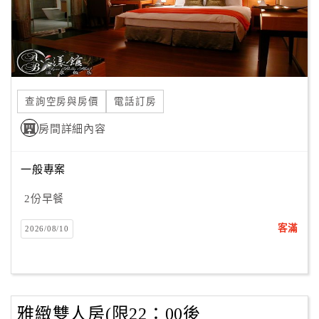
合
作
提
案
查詢空房與房價
電話訂房
飯
房間詳細內容
店
合
作
一般專案
2份早餐
廠
客滿
2026/08/10
商
合
作
雅緻雙人房(限22：00後