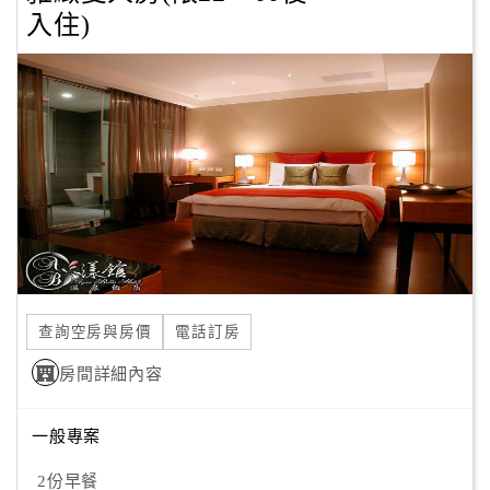
旅
入住)
伴
計
劃
商
品
宣
傳
查詢空房與房價
電話訂房
房間詳細內容
一般專案
2份早餐