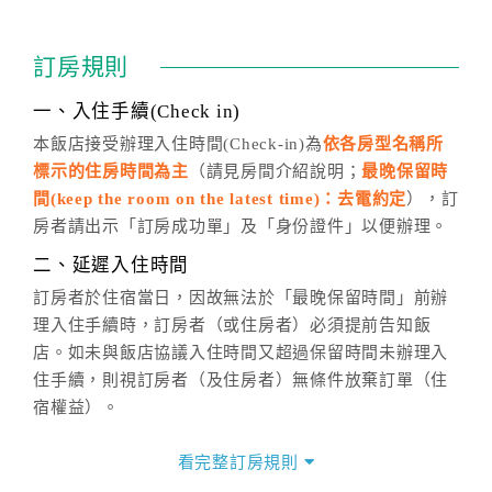
訂房成功後，訂房者如需異動內容，須於住房前在四方
通行「客服聯絡單」提出申辦，四方通行
恕不接受以電
訂房規則
話方式異動
訂單。
※非客服時間之申辦異動，皆為次日計算及辦理。
一、入住手續(Check in)
五、客服時間
本飯店接受辦理入住時間(Check-in)為
依各房型名稱所
標示的住房時間為主
（請見房間介紹說明；
最晚保留時
週一至週日，上午9:00～晚上6:00
間(keep the room on the latest time)：去電約定
），訂
六、聯絡方式
房者請出示「訂房成功單」及「身份證件」以便辦理。
週一至週日：
客服聯絡單
、
LINE@
、電話：
二、延遲入住時間
(07)9682715 。
訂房者於住宿當日，因故無法於「最晚保留時間」前辦
理入住手續時，訂房者（或住房者）必須提前告知飯
店。如未與飯店協議入住時間又超過保留時間未辦理入
住手續，則視訂房者（及住房者）無條件放棄訂單（住
宿權益）。
三、退房手續(Check out)
看完整訂房規則
本飯店退房時間(Check-out)為 （
12：00前
），訂房者