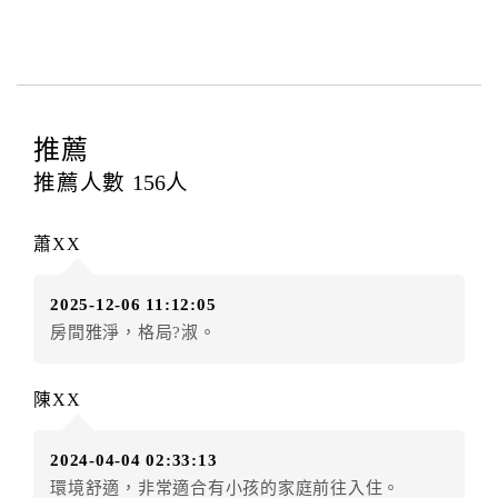
與飯店之其他交易﹝如續住、加床、餐費、小費、電話
費...等﹞所發生之費用，必須與飯店現場結清。
四、訂單異動
訂房者應於
入住前2日
（不含入住當日）提出申辦，如未
提出申辦不得異動訂單。
推薦
每筆訂單異動限定
乙
次，限原訂飯店，異動完成後不得
推薦人數
156
人
辦理取消退款。
訂單異動後，訂單費用總計大於原訂單費用總計時，訂
蕭XX
房者應補足差額。（限原訂飯店）
訂單異動後，訂單費用總計小於原訂單費用總計時，訂
2025-12-06 11:12:05
房者不得要求退其差額。（限原訂飯店）
房間雅淨，格局?淑。
五、保留住宿權益(保留住房)
．訂房者因故辦理訂單異動，本飯店可接受
保留住宿金
陳XX
額3個月
限原訂飯店），異動完成後不得辦理取消退款。
（提出申辦日為保留起算日）
2024-04-04 02:33:13
．訂房者使用「保留住宿金額」時，請注意！為避免飯
環境舒適，非常適合有小孩的家庭前往入住。
店客滿，敬請及早計畫，如逾時未提出申辦，視同無條