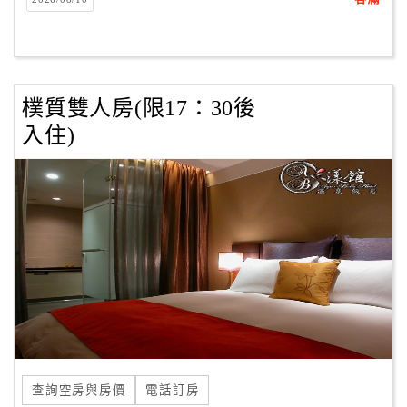
客
服
聯
絡
樸質雙人房(限17：30後
單
入住)
Line
線
上
客
服
紅
利
查
查詢空房與房價
電話訂房
詢