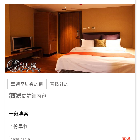
顧
客
滿
意
度
訂
單
管
查詢空房與房價
電話訂房
理
房間詳細內容
會
一般專案
員
帳
1份早餐
戶
客滿
2026/08/10