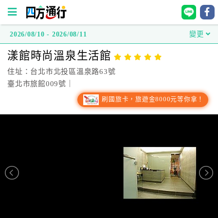
2026/08/10 - 2026/08/11
變更
四
漾館時尚溫泉生活館
方
通
住址：台北市北投區溫泉路63號
行
臺北市旅館009號｜
訂
刷國旅卡，旅遊金8000元等你拿！
房
台
灣
訂
房
直