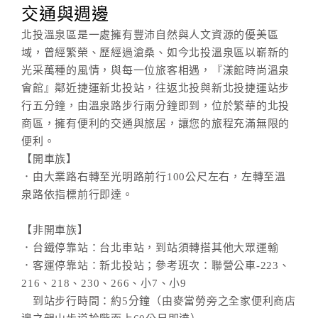
交通與週邊
北投溫泉區是一處擁有豐沛自然與人文資源的優美區
域，曾經繁榮、歷經過滄桑、如今北投溫泉區以嶄新的
光采萬種的風情，與每一位旅客相遇，『漾館時尚溫泉
會館』鄰近捷運新北投站，往返北投與新北投捷運站步
行五分鐘，由溫泉路步行兩分鐘即到，位於繁華的北投
商區，擁有便利的交通與旅居，讓您的旅程充滿無限的
便利。
【開車族】
．由大業路右轉至光明路前行100公尺左右，左轉至溫
泉路依指標前行即達。
【非開車族】
．台鐵停靠站：台北車站，到站須轉搭其他大眾運輸
．客運停靠站：新北投站；參考班次：聯營公車-223、
216、218、230、266、小7、小9
到站步行時間：約5分鐘（由麥當勞旁之全家便利商店