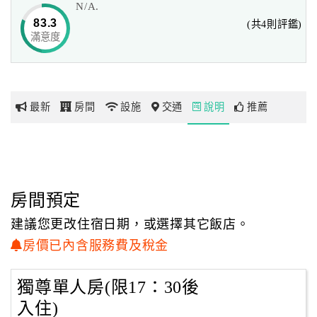
N/A.
白天的『漾館時尚溫泉生活館』以簡潔素雅的容貌靜靜的坐
83.3
(共4則評鑑)
落在北投溫泉街上，
滿意度
網
夜晚的『漾館時尚溫泉生活館』散發岀迷人的氣息，呈現出
紅
水輕輕搖動般的優雅姿態，
帶
無時不在觸動懂得空間美學的您，心裡最深刻的感動，不論
你
是白天的靜雅或是夜晚的柔漾，
最新
房間
設施
交通
說明
推薦
玩
走進漾漾館時尚溫泉生活館，保證讓您擁有一趟完美的精緻
旅程。
玩
樂
地
房間預定
圖
建議您更改住宿日期，或選擇其它飯店。
顧
房價已內含服務費及稅金
客
服
獨尊單人房(限17：30後
務
入住)