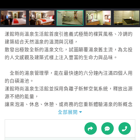
接
跟
飯
店
訂
漾館時尚溫泉生活館首度引進義式極簡的檏質風格、冷調的
房
建築結合天然溫泉的溫潤與沉穩，
HOT
散發出極致全新的溫泉文化，試圖顛覆湯泉舊主流，為北投
的人文感觀及建築式樣上注入豐富的生命力與品味。
特
全新的湯泉管理學，能在最快速的六分鐘內注滿四個人用
色
的白磺湯池。
民
漾館時尚溫泉生活館並採用負離子新鮮空氣系統，釋放出源
宿
源不絕的能量，
讓來泡湯、休息、休憩、或商務的您重新體驗湯泉的新概念
與新文化。
全部展開
全
球
漾館時尚溫泉生活館昰一處充滿質感與極致品味的全新溫
租
車
泉會館，