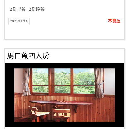
合
2份早餐
2份晚餐
作
提
不開放
2026/08/11
案
飯
店
馬口魚四人房
合
作
廠
商
合
作