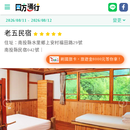
2026/08/11 - 2026/08/12
變更
四
老五民宿
方
通
住址：南投縣水里鄉上安村福田路29號
行
南投縣民宿042號｜
訂
刷國旅卡，旅遊金8000元等你拿！
房
台
灣
訂
房
直