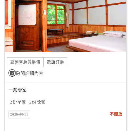
客
服
聯
絡
單
Line
查詢空房與房價
電話訂房
線
房間詳細內容
上
客
服
一般專案
2份早餐
2份晚餐
紅
不開放
2026/08/11
利
查
詢