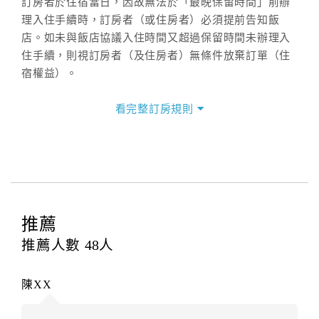
訂房者於住宿當日，因故無法於「最晚保留時間」前辦
理入住手續時，訂房者（或住房者）必須提前告知飯
店。如未與飯店協議入住時間又超過保留時間未辦理入
住手續，則視訂房者（及住房者）無條件放棄訂單（住
宿權益）。
三、退房手續(Check out)
看完整訂房規則
本飯店退房時間(Check-out)為 （
11：00前
），訂房者
與飯店之其他交易﹝如續住、加床、餐費、小費、電話
費...等﹞所發生之費用，必須與飯店現場結清。
四、訂單異動
訂房者應於
入住前2日
（不含入住當日）提出申辦，如未
提出申辦不得異動訂單。
推薦
每筆訂單異動限定
乙
次，限原訂飯店，異動完成後不得
推薦人數
48
人
辦理取消退款。
訂單異動後，訂單費用總計大於原訂單費用總計時，訂
陳XX
房者應補足差額。（限原訂飯店）
訂單異動後，訂單費用總計小於原訂單費用總計時，訂