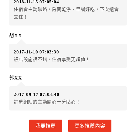
2018-11-15 07:05:04
房者不得要求退其差額。（限原訂飯店）
住宿會主動聯絡，房間乾淨、早餐好吃，下次還會
五、保留住宿權益(保留住房)
去住！
．訂房者因故辦理訂單異動，本飯店可接受
保留住宿金
額3個月
限原訂飯店），異動完成後不得辦理取消退款。
胡XX
（提出申辦日為保留起算日）
．訂房者使用「保留住宿金額」時，請注意！為避免飯
2017-11-10 07:03:30
店客滿，敬請及早計畫，如逾時未提出申辦，視同無條
飯店設施很不錯，住宿享受更超值！
件放棄訂單（住宿權益）。 （限原訂飯店使用）
．每筆訂單異動限定乙次，限原訂飯店，異動完成後不
得辦理取消退款。
郭XX
．訂單異動後，訂單費用總計大於原訂單費用總計時，
訂房者應補足差額。 限原訂飯店
2017-09-17 07:03:40
．訂單異動後，訂單費用總計小於原訂單費用總計時，
訂房網站的主動關心十分貼心！
訂房者不得要求退其差額。限原訂飯店
六、取消訂單
我要推薦
更多推薦內容
訂房者因故取消訂單辦理退款，依下列標準申辦：
◎住房日7天前辦理者，訂單費用扣除總計0%為手續費