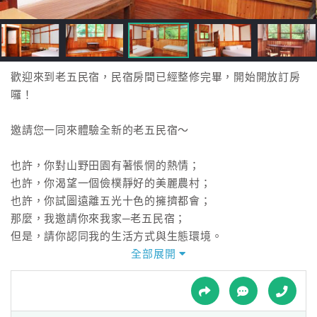
接
跟
飯
店
訂
歡迎來到老五民宿，民宿房間已經整修完畢，開始開放訂房
房
囉！
HOT
邀請您一同來體驗全新的老五民宿～
特
也許，你對山野田園有著悵惘的熱情；
色
也許，你渴望一個儉樸靜好的美麗農村；
民
也許，你試圖遠離五光十色的擁擠都會；
宿
那麼，我邀請你來我家─老五民宿；
但是，請你認同我的生活方式與生態環境。
全部展開
全
豐收的季節
球
一到秋天 上安村充滿紫色的浪漫氣味
租
車
葡萄園裡的黑紫玉結實累累