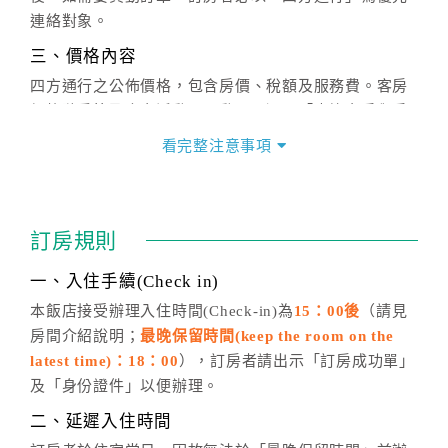
連絡對象。
三、價格內容
四方通行之公佈價格，包含房價、稅額及服務費。客房
價格隨季節及人文活動而異動，以選項「查詢空房與房
價」之當日價格為標準。
看完整注意事項
四、訂單異動
訂房成功後，訂房者如需異動內容，須於住房前在四方
通行「客服聯絡單」提出申辦，四方通行
恕不接受以電
訂房規則
話方式異動
訂單。
※非客服時間之申辦異動，皆為次日計算及辦理。
一、入住手續(Check in)
五、客服時間
本飯店接受辦理入住時間(Check-in)為
15：00後
（請見
房間介紹說明；
最晚保留時間(keep the room on the
週一至週日，上午9:00～晚上6:00
latest time)：18：00
），訂房者請出示「訂房成功單」
六、聯絡方式
及「身份證件」以便辦理。
週一至週日：
客服聯絡單
、
LINE@
、電話：
二、延遲入住時間
(07)9682715 。