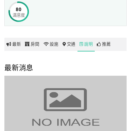
辛勞的有機栽種在歲末有了豐美的收穫
80
找個時間 來老五民宿
滿意度
網
騎單車或者漫步葡萄園
紅
享受一段悠閒自在的山居歲月
帶
你
老五的家
最新
房間
設施
交通
說明
推薦
玩
我們的位置在阿里山與玉山山脈間，濁水溪支流陳有蘭溪流
經這兒。
我們在屋前導引溪流成一生態池，栽種台灣原生植物，因為
玩
最新消息
唯有原生植物才能對蝴蝶、蜂等昆蟲類及兩棲類、爬蟲類有
樂
助益，譬如：食物鏈及隱蔽處的提供，才能讓植物、昆蟲和
地
人類互相調適出一個共生共榮圈，藉此也滿足人類熱愛原生
圖
環境的深層渴望。
顧
老五感謝大家過去以來對我們這群友善環境耕種的農民的厚
客
愛!
服
務