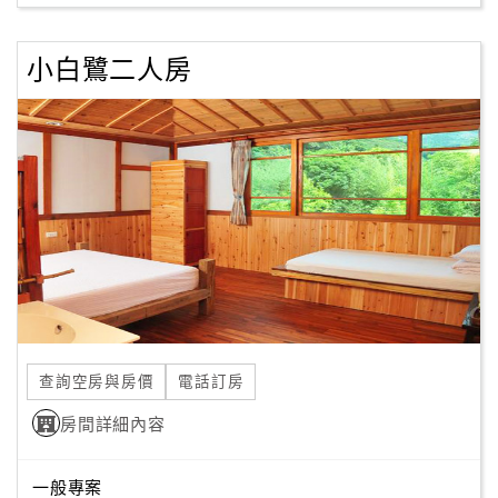
小白鷺二人房
訂
房
Q&A
國
旅
卡
訂
房
查詢空房與房價
電話訂房
請
款
房間詳細內容
收
據
一般專案