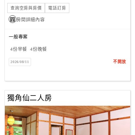
旅
伴
查詢空房與房價
電話訂房
計
房間詳細內容
劃
一般專案
商
4份早餐
4份晚餐
品
宣
不開放
2026/08/11
傳
獨角仙二人房