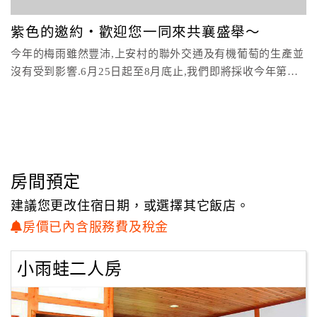
顧
紫色的邀約‧歡迎您一同來共襄盛舉～
客
今年的梅雨雖然豐沛,上安村的聯外交通及有機葡萄的生產並
滿
沒有受到影響.6月25日起至8月底止,我們即將採收今年第一
意
季的有機
度
訂
單
管
房間預定
理
建議您更改住宿日期，或選擇其它飯店。
房價已內含服務費及稅金
會
員
小雨蛙二人房
帳
戶