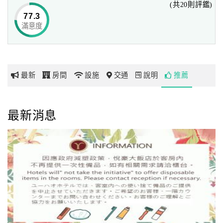
(共20則評鑑)
77.3
滿意度
網
紅
帶
你
最新
房間
設施
交通
說明
推薦
玩
玩
最新消息
樂
地
圖
顧
客
服
務