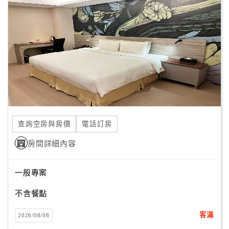
客
服
聯
絡
單
Line
線
查詢空房與房價
電話訂房
上
客
房間詳細內容
服
一般專案
紅
不含餐點
利
查
客滿
2026/08/08
詢