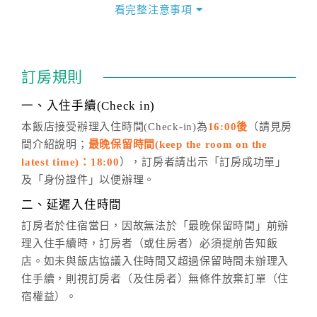
價」之當日價格為標準。
看完整注意事項
四、訂單異動
訂房成功後，訂房者如需異動內容，須於住房前在四方
通行「客服聯絡單」提出申辦，四方通行
恕不接受以電
訂房規則
話方式異動
訂單。
※非客服時間之申辦異動，皆為次日計算及辦理。
一、入住手續(Check in)
五、客服時間
本飯店接受辦理入住時間(Check-in)為
16:00後
（請見房
間介紹說明；
最晚保留時間(keep the room on the
週一至週日，上午9:00～晚上6:00
latest time)：18:00
），訂房者請出示「訂房成功單」
六、聯絡方式
及「身份證件」以便辦理。
週一至週日：
客服聯絡單
、
LINE@
、電話：
二、延遲入住時間
(07)9682715 。
訂房者於住宿當日，因故無法於「最晚保留時間」前辦
理入住手續時，訂房者（或住房者）必須提前告知飯
店。如未與飯店協議入住時間又超過保留時間未辦理入
住手續，則視訂房者（及住房者）無條件放棄訂單（住
宿權益）。