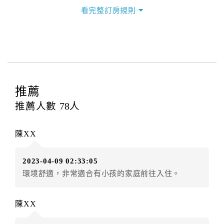
三、退房手續(Check out)
看完整訂房規則
本飯店退房時間(Check-out)為 （
中午12:00前
），訂房
者與飯店之其他交易﹝如續住、加床、餐費、小費、電
話費...等﹞所發生之費用，必須與飯店現場結清。
四、訂單異動
訂房者應於
入住前3日
（不含入住當日）提出申辦，如未
提出申辦不得異動訂單。
推薦
每筆訂單異動限定
乙
次，限原訂飯店，異動完成後不得
推薦人數
78
人
辦理取消退款。
訂單異動後，訂單費用總計大於原訂單費用總計時，訂
陳XX
房者應補足差額。（限原訂飯店）
訂單異動後，訂單費用總計小於原訂單費用總計時，訂
2023-04-09 02:33:05
房者不得要求退其差額。（限原訂飯店）
環境舒適，非常適合有小孩的家庭前往入住。
五、保留住宿權益(保留住房)
．訂房者因故辦理訂單異動，本飯店可接受
保留住宿金
陳XX
額6個月
限原訂飯店），異動完成後不得辦理取消退款。
（提出申辦日為保留起算日）