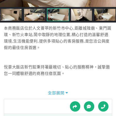
接
跟
飯
店
訂
本商務飯店位於人文薈萃的新竹市中心,距離城隍廟、東門圓
房
環、新竹火車站,鬧中取靜的地理位置,精心打造的溫馨舒適
HOT
環境,生活機能便利,提供多項貼心的客房服務,是您洽公與度
假的最佳住房首選。
特
色
悅豪大飯店新竹館秉持著最親切、貼心的服務精神，誠摯邀
民
您一同體驗舒適的商務住宿氛圍。
宿
全部展開
全
球
租
車