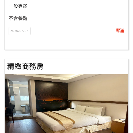
合
一般專案
作
不含餐點
提
案
客滿
2026/08/08
飯
店
合
精緻商務房
作
廠
商
合
作