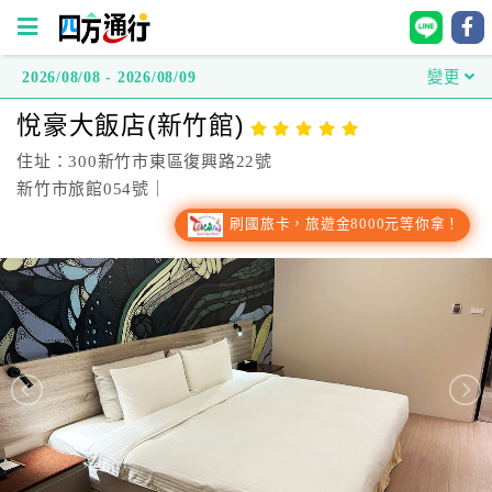
2026/08/08 - 2026/08/09
變更
四
悅豪大飯店(新竹館)
方
通
住址：300新竹市東區復興路22號
行
新竹市旅館054號｜
訂
刷國旅卡，旅遊金8000元等你拿！
房
台
灣
訂
房
直