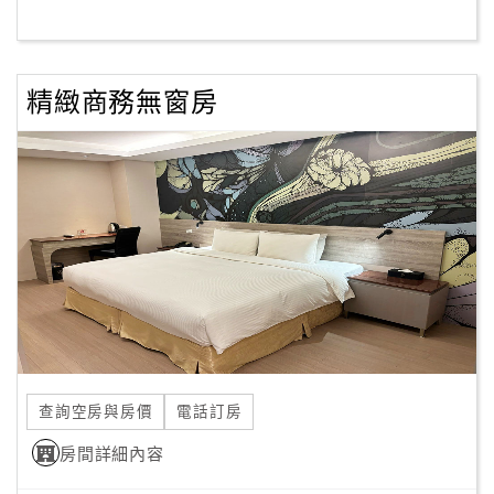
訂
精緻商務無窗房
房
Q&A
國
旅
卡
訂
房
請
款
查詢空房與房價
電話訂房
收
房間詳細內容
據