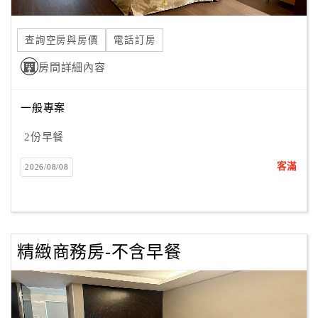
旅
伴
計
查詢空房與房價
電話訂房
劃
房間詳細內容
商
一般專案
品
宣
2份早餐
傳
客滿
2026/08/08
精緻商務房-不含早餐