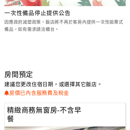
顧
一次性備品停止提供公告
客
因應政府減塑政策，飯店將不再於客房內提供一次性拋棄式
滿
備品，如有需求請洽櫃台。
意
度
訂
單
管
房間預定
理
建議您更改住宿日期，或選擇其它飯店。
房價已內含服務費及稅金
會
員
精緻商務無窗房-不含早
帳
餐
戶