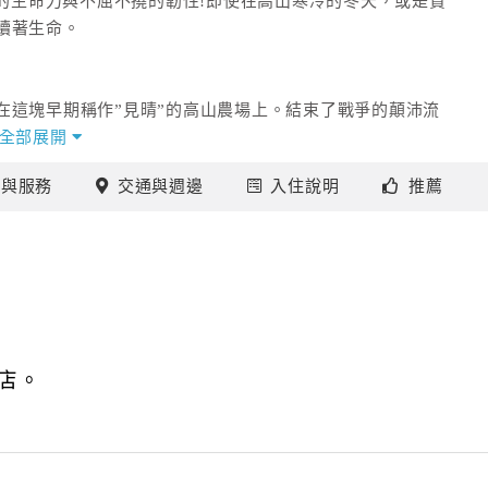
強的生命力與不屈不撓的韌性!即使在高山寒冷的冬天，或是貧
續著生命。
在這塊早期稱作”見晴”的高山農場上。結束了戰爭的顛沛流
全部展開
尚在年幼的我，並沒有真正吃到苦頭，但所有的見證，都刻
施
與服務
交通
與週邊
入住
說明
推薦
沒有所謂的機械怪手，那一層層由石塊堆砌起來的梯田，都
收穫的季節裡，突來的颱風，常把待採的高山蔬果，一掃而
房子被風吹的在晃動，爸爸拼命的頂住嘎嘎作響的大門，深
覺。
，從沒見過他們埋怨老天，或是向現實低頭。我的家，也就在
店。
特，只要不離開土地，就可以成長茁壯，繁衍生命。
川流不息的人潮車潮，佔滿了整個台14甲線，青青草原上的