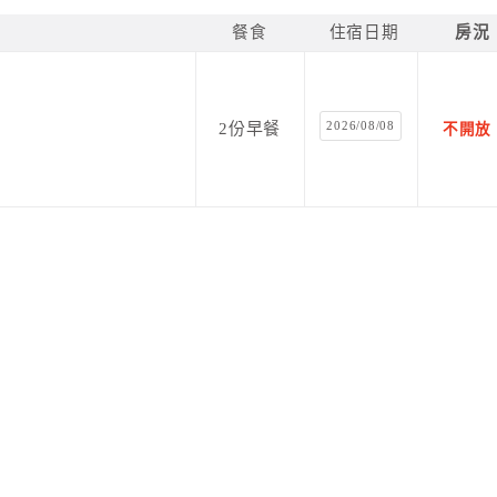
的旅遊話題。這樣的商機，帶來一棟棟的民宿，逐漸佔滿了
留下了不同的印象。
餐食
住宿日期
房況
三十年前一樣的感受，安詳、沉靜，且充滿了旺盛的生命
2026/08/08
2份早餐
不開放
好的地方，就在我眼前的這塊土地上。
也不會為誰停留”
離開我們的一天呢?
的新移民，或是像我一樣，在這裡土生土長的居民，都將只
塊會呼吸，有生命的土地。
她永遠散放著美麗的氣息。
，我們給她取名叫“瑪格麗特花園” 在入口的地方，是二哥
的民宿及擺夷風味餐廳。懷著一顆感恩及分享的心情，我們的