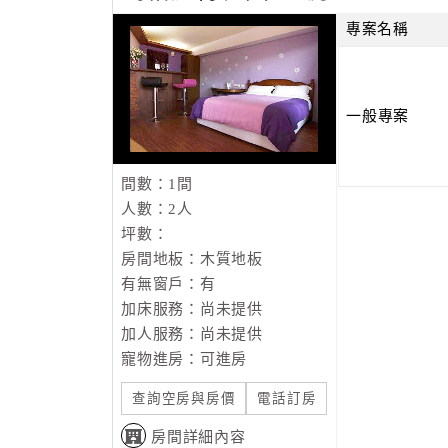
綿羊，以及風味獨特的擺夷餐，成了時下最熱門
整個山頭，媒體正面或負面的報導，讓清境給人
專案名稱
清境，不再清靜了嗎 ?
其實沒有，就在這樣的一個早晨，大地給予了我
一般專案
力。我走遍了世界各地，才發現原來最真，也最
來到清境，你有什麼樣的發現和感動嗎 ?
間數：1間
詩人席慕容的詩句裡，寫著“凡是美麗的，總不肯
人數：2人
美麗的清境，如果我們不好好的珍惜!會不會也有
坪數：
不論你是到清境來玩的旅客，還是所謂合歡山上
房間地板：木質地板
是這塊土地上的過客。
有無窗戶：有
清境的主角，是山 是雲 是陽光 是空氣，是這
加床服務：尚未提供
懷抱著感恩的心，讓我們好好善待這塊土地，讓
加人服務：尚未提供
寵物進房：可進房
希 望
查詢空房與房價
電話訂房
眼前這塊土地，是爸媽辛苦一輩子，所換來的成果
一手打造的“霧上咖啡館”，往下，是大姐經營
房間詳細內容