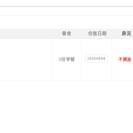
或許更為艱辛，我們將憑藉著，瑪格麗特的精神，不向環境
餐食
住宿日期
房況
2026/08/08
3份早餐
不開放