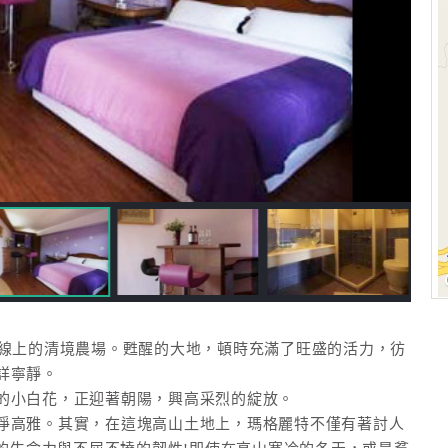
甲線上的清境農場。甦醒的大地，頓時充滿了旺盛的活力，彷
詳寧靜。
的小白花，正迎著朝陽，興高采烈的綻放。
淨高雅。其實，在這塊高山土地上，瑪格麗特不僅有著討人