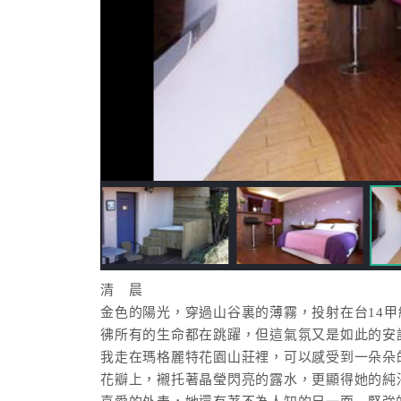
清 晨
金色的陽光，穿過山谷裏的薄霧，投射在台14
彿所有的生命都在跳躍，但這氣氛又是如此的安
我走在瑪格麗特花園山莊裡，可以感受到一朵朵
花瓣上，襯托著晶瑩閃亮的露水，更顯得她的純