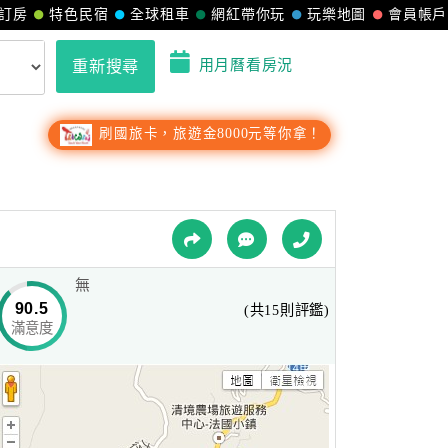
訂房
特色民宿
全球租車
網紅帶你玩
玩樂地圖
會員帳戶
用月曆看房況
重新搜尋
刷國旅卡，旅遊金8000元等你拿！
無
90.5
(共15則評鑑)
滿意度