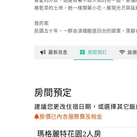
喜愛的外表，她還有著不為人知的另一面 - 堅
瘠乾旱的土地，她一樣開著小花，展現光芒與延
我的家
民國五十年，一群由滇緬撤退回台的國軍，落腳
離，胼手胝足，重新在這裡的開創新家園。
早期的生活環境，是如此的艱辛，老實說，當時
最新
消息
房間
預訂
設
劃在爸媽長滿繭的雙手上。在小時後的記憶裡，
是爸媽赤手空拳開闢出來。
但辛辛苦苦的付出，卻不一定會有回報，在夏天
空。還記得在一個大颱風的夜裡，我可以感覺到
怕整個木造平房，會被一擁而進的狂風給掀走。
房間預定
隔日，暴風雨過後的景象，讓人有劫後餘生的感
就這樣，爸爸媽媽拉拔我們 五個兄弟姐妹長大
建議您更改住宿日期，或選擇其它飯
清境生了根，發了芽!就好像這高山上的瑪格麗
房價已內含服務費及稅金
珍惜與分享
曾幾何時，清靜的清境農場，頓時熱鬧了起來，
瑪格麗特花園2人房