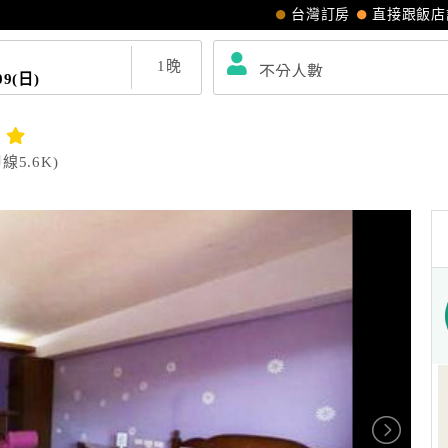
台灣訂房
直接跟飯店
1
晚
09(日)
5.6K)