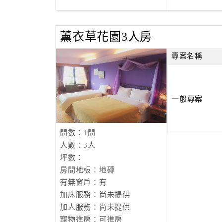
家，即將邁向下一個成長的路程，接下來的路，
低頭，讓生命繼續繁衍在這塊土地上。
薰衣草花園3人房
迎著朝陽 -
願
專案名稱
馬家的風格 特別的美麗
願
一般專案
美好的清境 與你一起分享
願
間數：1間
瑪格麗特花園 生生不息
人數：3人
坪數：
房間地板：地磚
有無窗戶：有
加床服務：尚未提供
加人服務：尚未提供
寵物進房：可進房