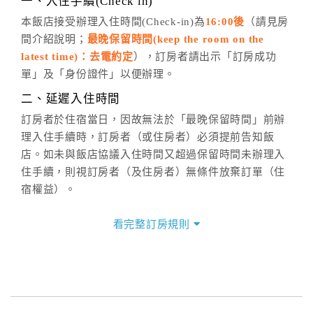
一、入住手續(Check in)
五、客服時間
本飯店接受辦理入住時間(Check-in)為
16:00後
（請見房
間介紹說明；
最晚保留時間(keep the room on the
週一至週日，上午9:00～晚上6:00
latest time)：去電約定
），訂房者請出示「訂房成功
六、聯絡方式
單」及「身份證件」以便辦理。
週一至週日：
客服聯絡單
、
LINE@
、電話：
二、延遲入住時間
(07)9682715 。
訂房者於住宿當日，因故無法於「最晚保留時間」前辦
理入住手續時，訂房者（或住房者）必須提前告知飯
店。如未與飯店協議入住時間又超過保留時間未辦理入
住手續，則視訂房者（及住房者）無條件放棄訂單（住
宿權益）。
三、退房手續(Check out)
看完整訂房規則
本飯店退房時間(Check-out)為 （
中午12:00前
），訂房
者與飯店之其他交易﹝如續住、加床、餐費、小費、電
話費...等﹞所發生之費用，必須與飯店現場結清。
四、訂單異動