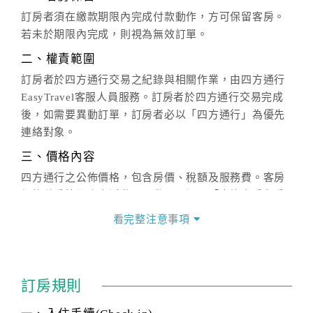
訂房者須在繳款期限內完成付款動作，方可保留客房。
若未於期限內完成，則視為無效訂單。
二、權責範圍
訂房者於四方通行交易之紀錄與相關作業，由四方通行
EasyTravel客服人員服務。訂房者於四方通行交易完成
後，如需要異動訂單，訂房者必以「四方通行」為優先
連絡對象。
三、價格內容
四方通行之公佈價格，包含房價、稅額及服務費。客房
價格隨季節及人文活動而異動，以選項「查詢空房與房
價」之當日價格為標準。
看完整注意事項
四、訂單異動
訂房成功後，訂房者如需異動內容，須於住房前在四方
通行「客服聯絡單」提出申辦，四方通行
恕不接受以電
訂房規則
話方式異動
訂單。
※非客服時間之申辦異動，皆為次日計算及辦理。