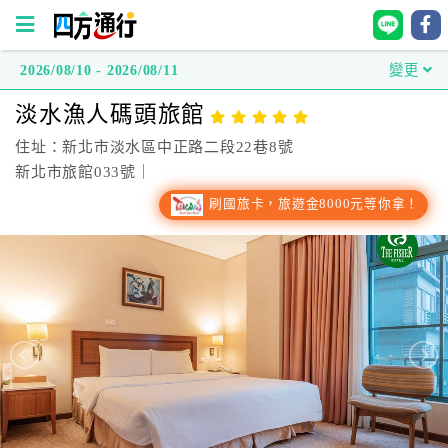
2026/08/10 - 2026/08/11
變更
四
淡水漁人碼頭旅館
方
通
住址：新北市淡水區中正路二段22巷8號
行
新北市旅館033號｜
訂
刷國旅卡，旅遊金8000元等你拿！
房
台
灣
訂
房
直