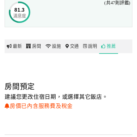
(共47則評鑑)
間；客房精心得配置確保每個房間都擁有獨特的景觀和極高
81.3
的隱密性，親切服務的更讓旅客如沐春風；每個房間都提供
滿意度
網
高速寬頻，透過無遠弗界的電腦網路讓您在愉悅的旅程中仍
紅
可指揮若定，決勝於千里之外。
帶
你
最新
房間
設施
交通
說明
推薦
玩
玩
樂
地
房間預定
圖
建議您更改住宿日期，或選擇其它飯店。
顧
房價已內含服務費及稅金
客
服
務