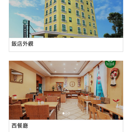
合
作
提
案
飯店外觀
飯
店
合
作
廠
商
合
作
西餐廳