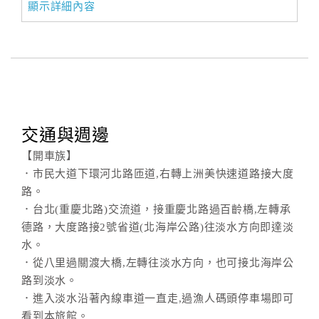
旅
顯示詳細內容
伴
計
劃
商
品
交通與週邊
宣
傳
【開車族】
．市民大道下環河北路匝道,右轉上洲美快速道路接大度
路。
．台北(重慶北路)交流道，接重慶北路過百齡橋,左轉承
德路，大度路接2號省道(北海岸公路)往淡水方向即達淡
水。
．從八里過關渡大橋,左轉往淡水方向，也可接北海岸公
路到淡水。
．進入淡水沿著內線車道一直走,過漁人碼頭停車場即可
看到本旅館。