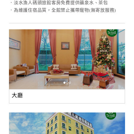
．淡水漁人碼頭旅館客房免費提供礦泉水、茶包
．為維護住宿品質，全館禁止攜帶寵物(無寄放服務)
訂
房
Q&A
國
旅
卡
訂
房
大廳
請
款
收
據