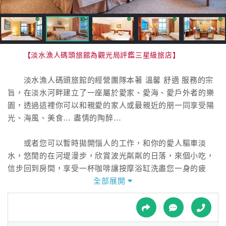
接
跟
飯
店
訂
【淡水漁人碼頭旅館為觀光局評鑑三星級旅店】
房
HOT
淡水漁人碼頭旅館的經營團隊本著 溫馨 舒適 服務的宗
旨，在淡水河畔建立了一座屬於愛家、愛海、愛戶外者的樂
園，透過這裡你可以和親愛的家人或最親近的朋一同享受陽
特
光、海風、美食… 盡情的陶醉…
色
民
或者您可以暫時拋開惱人的工作，和你的愛人驅車淡
宿
水，悠閒的在河堤漫步，欣賞波光粼粼的日落，來個小吃，
信步回到房間，享受一杯咖啡讓按摩浴缸洗盡您一身的疲
乏，共享屬於兩人的溫馨浪漫．．．
全部展開
全
球
淡水漁人碼頭旅館的現代設計風格的客風，精緻秀麗的
租
車
室內裝飾，落地窗外賞心悅目的景觀提供旅客舒適的休憩空