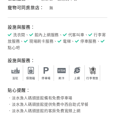
寵物可同房旅店：
無
客
服
聯
設施與服務：
絡
單
洗衣間、
館內上網服務、
代客叫車、
行李寄
放服務、
現場刷卡服務、
電梯、
停車服務、
點心吧
Line
線
設施與服務：
上
客
服
浴缸
保險箱
停車場
刷卡
上網
行李寄放
貼心提醒：
紅
．淡水漁人碼頭旅館備有免費停車場
利
．淡水漁人碼頭旅館提供免費中西自助式早餐
查
．淡水漁人碼頭旅館的客房免費寬頻上網
詢