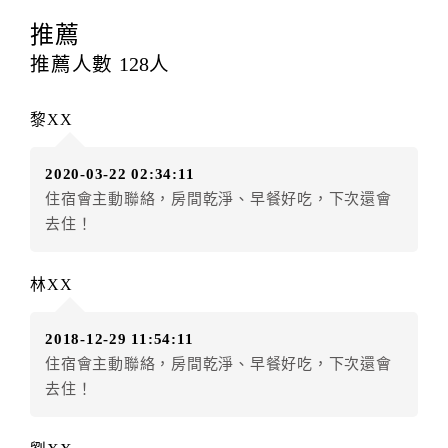
訂房者應於
入住前2日
（不含入住當日）提出申辦，如未
提出申辦不得異動訂單。
推薦
每筆訂單異動限定
乙
次，限原訂飯店，異動完成後不得
推薦人數
128
人
辦理取消退款。
訂單異動後，訂單費用總計大於原訂單費用總計時，訂
黎XX
房者應補足差額。（限原訂飯店）
訂單異動後，訂單費用總計小於原訂單費用總計時，訂
2020-03-22 02:34:11
房者不得要求退其差額。（限原訂飯店）
住宿會主動聯絡，房間乾淨、早餐好吃，下次還會
五、保留住宿權益(保留住房)
去住！
．訂房者因故辦理訂單異動，本飯店可接受
保留住宿金
額3個月
限原訂飯店），異動完成後不得辦理取消退款。
林XX
（提出申辦日為保留起算日）
．訂房者使用「保留住宿金額」時，請注意！為避免飯
2018-12-29 11:54:11
店客滿，敬請及早計畫，如逾時未提出申辦，視同無條
住宿會主動聯絡，房間乾淨、早餐好吃，下次還會
件放棄訂單（住宿權益）。 （限原訂飯店使用）
去住！
．每筆訂單異動限定乙次，限原訂飯店，異動完成後不
得辦理取消退款。
．訂單異動後，訂單費用總計大於原訂單費用總計時，