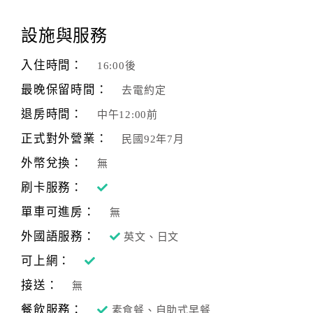
顧
設施與服務
客
滿
入住時間：
16:00後
意
最晚保留時間：
去電約定
度
退房時間：
中午12:00前
正式對外營業：
民國92年7月
訂
單
外幣兌換：
無
管
刷卡服務：
理
單車可進房：
無
外國語服務：
英文、日文
會
員
可上網：
帳
接送：
無
戶
餐飲服務：
素食餐、自助式早餐