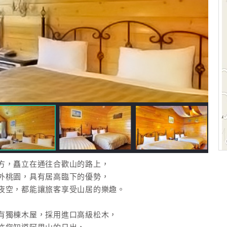
，矗立在通往合歡山的路上，
外桃園，具有居高臨下的優勢，
夜空，都能讓旅客享受山居的樂趣。
獨棟木屋，採用進口高級松木，