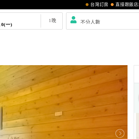
台灣訂房
直接跟飯店
1
晚
10(一)