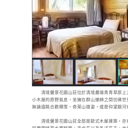
清境儷景花園山莊位於清境農場青青草原上方
小木屋的原野氣息，坐擁在群山連綿之間彷彿世
無論遠眺合歡積雪，奇萊山雄姿，或是仰望銀河
清境儷景花園山莊全部是歐式木屋建築，亦有