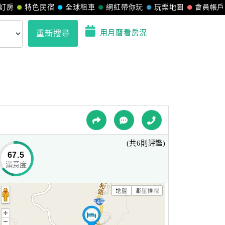
訂房
特色民宿
全球租車
網紅帶你玩
玩樂地圖
會員帳戶
用月曆看房況
重新搜尋
(共6則評鑑)
67.5
滿意度