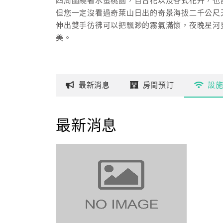
四周圍繞著水蜜桃園，百合花以及各式花卉，也
但您一定沒看過奇萊山日出的奇景海拔二千公尺
伸出雙手彷彿可以把飄渺的霧氣滿懷，夜晚星河
美。
試想一早起床，新鮮的芬多精伴著淡淡的薰衣
雪季時，靄靄的白雪就在對面山頭閃閃發亮，一
最新
消息
房間
預訂
設
夜晚坐在星空下，望著滿天星斗，清風徐來，更
最新消息