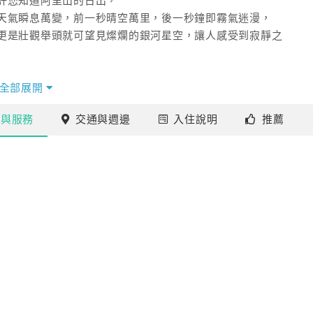
許您知道阿里山的日出，
天氣瞬息萬變，前一秒晴空萬里，後一秒鐘即霧氣迷漫，
更是壯觀舉頭就可望見燦爛的銀河星空，讓人感受到寂靜之
草香，打開窗，即見到對面山上正緩緩升起的初陽，
全部展開
壺熱花茶、一對有情人溫柔對望，恰似人間天堂，
施
與服務
交通
與週邊
入住
說明
推薦
添浪漫。