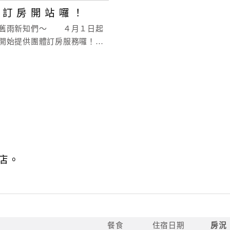
 訂 房 開 站 囉 ！
舊雨新知們～ ４月１日起
開始提供團體訂房服務囉！無
司旅遊、家庭旅遊、團體出
們都能線上為您服務！
店。
餐食
住宿日期
房況