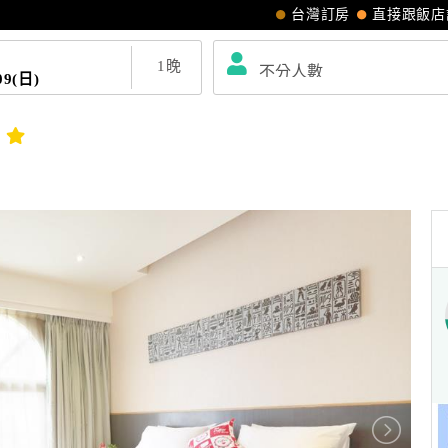
台灣訂房
直接跟飯店
1
晚
09(日)