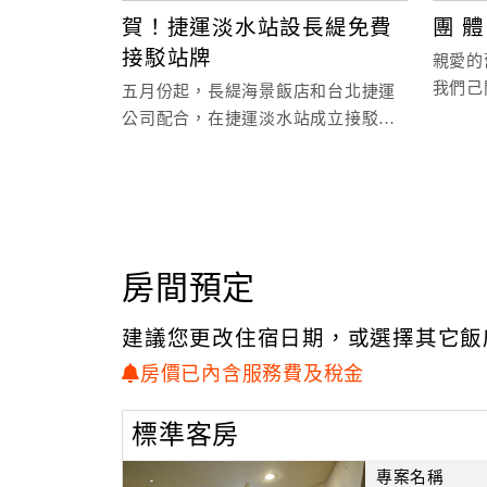
賀！捷運淡水站設長緹免費
團 體
接駁站牌
親愛的
我們己
五月份起，長緹海景飯店和台北捷運
論是公
公司配合，在捷運淡水站成立接駁車
遊，我
站牌。免費提供本飯店貴賓搭乘，如
有需要請於下列時間提早半
房間預定
建議您更改住宿日期，或選擇其它飯
房價已內含服務費及稅金
標準客房
專案名稱