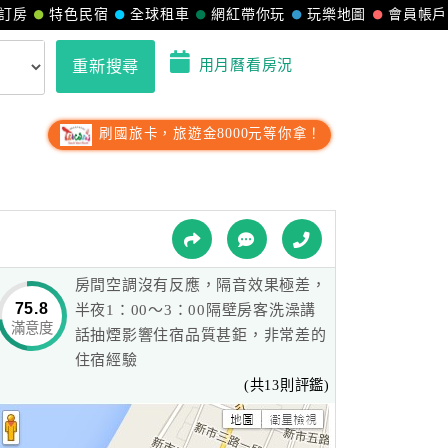
訂房
特色民宿
全球租車
網紅帶你玩
玩樂地圖
會員帳戶
用月曆看房況
重新搜尋
刷國旅卡，旅遊金8000元等你拿！
房間空調沒有反應，隔音效果極差，
75.8
半夜1：00～3：00隔壁房客洗澡講
滿意度
話抽煙影響住宿品質甚鉅，非常差的
住宿經驗
(共13則評鑑)