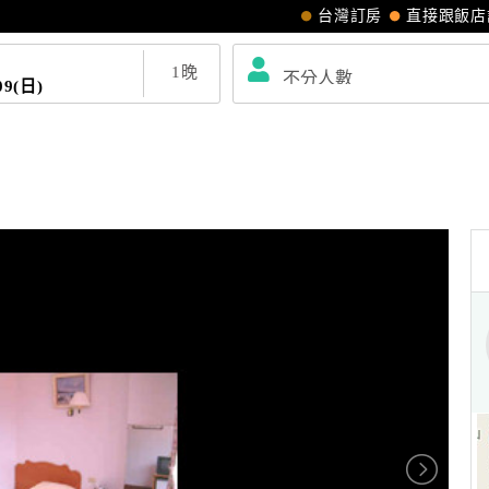
台灣訂房
直接跟飯店
1
晚
09(日)