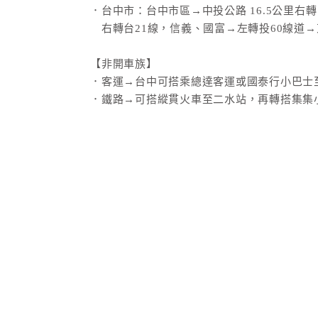
．台中市：台中市區→中投公路 16.5公里右轉
右轉台21線，信義、國富→左轉投60線道→
【非開車族】
．客運→台中可搭乘總達客運或國泰行小巴士
．鐵路→可搭縱貫火車至二水站，再轉搭集集