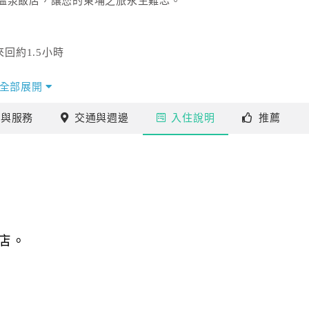
溫泉飯店，讓您的東埔之旅永生難忘。
回約1.5小時
全部展開
施
與服務
交通
與週邊
入住
說明
推薦
店。