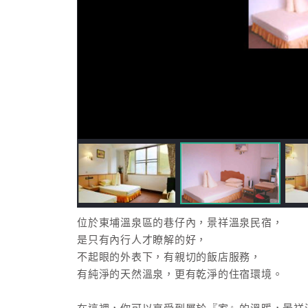
位於東埔溫泉區的巷仔內，景祥溫泉民宿，
是只有內行人才瞭解的好，
不起眼的外表下，有親切的飯店服務，
有純淨的天然溫泉，更有乾淨的住宿環境。