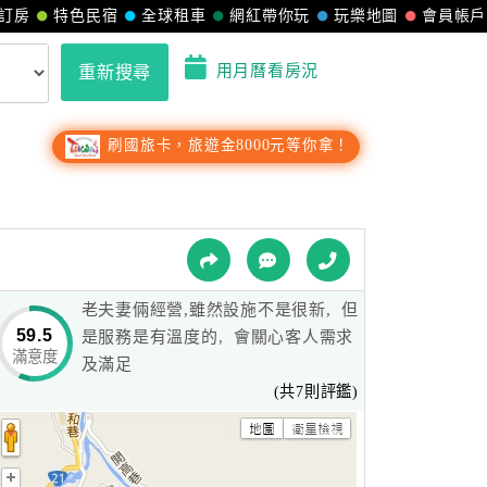
訂房
特色民宿
全球租車
網紅帶你玩
玩樂地圖
會員帳戶
用月曆看房況
重新搜尋
刷國旅卡，旅遊金8000元等你拿！
老夫妻倆經營,雖然設施不是很新, 但
59.5
是服務是有溫度的, 會關心客人需求
滿意度
及滿足
(共7則評鑑)