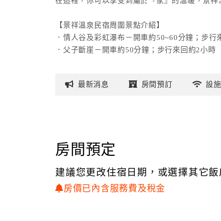
在這裡，你可以享受到屬於『家』的溫暖，景祥
【景祥溫泉民宿周圍景點介紹】
．情人谷及彩虹瀑布－開車約50~60分鐘；步行來
．父子斷崖－開車約50分鐘；步行來回約2小時
．雲龍瀑布－開車約2小時；步行來回約3.5小時
．其他景點，請參考左方連結『附近景點』
最新
消息
房間
預訂
設
房間預定
建議您更改住宿日期，或選擇其它飯
房價已內含服務費及稅金