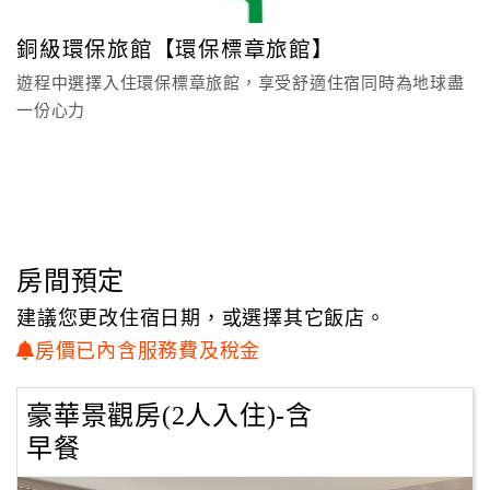
3.預約方式為電話預約或於櫃台登記。
顧
4.車體辨識：本飯店接駁車外觀標示【十分幸福趣淘漫旅】
銅級環保旅館【環保標章旅館】
客
專車字樣。
遊程中選擇入住環保標章旅館，享受舒適住宿同時為地球盡
滿
一份心力
意
度
訂
單
管
房間預定
理
建議您更改住宿日期，或選擇其它飯店。
房價已內含服務費及稅金
會
員
豪華景觀房(2人入住)-含
帳
早餐
戶