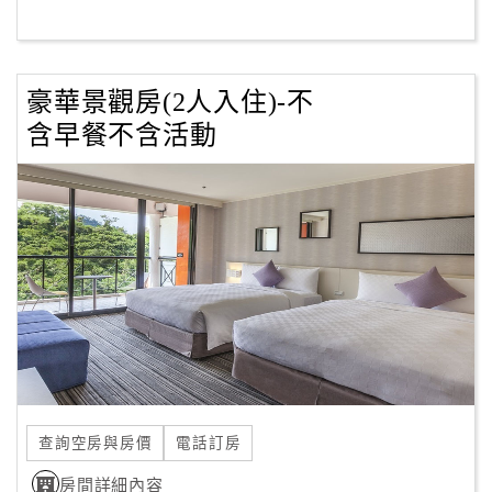
訂
豪華景觀房(2人入住)-不
房
Q&A
含早餐不含活動
國
旅
卡
訂
房
請
款
收
查詢空房與房價
電話訂房
據
房間詳細內容