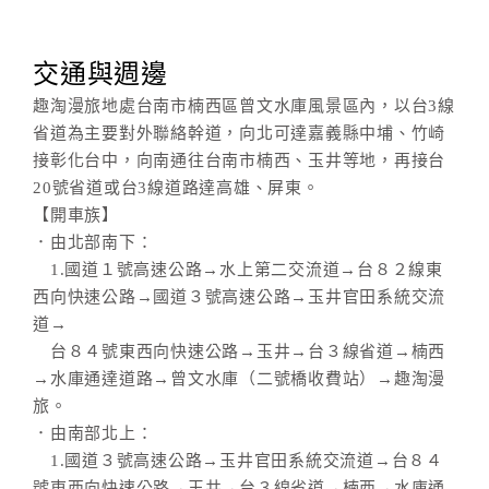
交通與週邊
趣淘漫旅地處台南市楠西區曾文水庫風景區內，以台3線
省道為主要對外聯絡幹道，向北可達嘉義縣中埔、竹崎
接彰化台中，向南通往台南市楠西、玉井等地，再接台
20號省道或台3線道路達高雄、屏東。
【開車族】
．由北部南下：
1.國道１號高速公路→水上第二交流道→台８２線東
西向快速公路→國道３號高速公路→玉井官田系統交流
道→
台８４號東西向快速公路→玉井→台３線省道→楠西
→水庫通達道路→曾文水庫（二號橋收費站）→趣淘漫
旅。
．由南部北上：
1.國道３號高速公路→玉井官田系統交流道→台８４
號東西向快速公路→玉井→台３線省道→楠西→水庫通