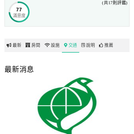
(共17則評鑑)
77
出發點
趣淘漫旅
新營交流
新營火車
嘉義高鐵
滿意度
網
道
站
站
紅
時間
11:30
12:20
12:40
13:10
帶
出發點
嘉義高鐵
新營火車
新營交流
趣淘漫旅
你
站
站
道
最新
房間
設施
交通
說明
推薦
玩
時間
13:30
14:00
14:20
15:10
玩
最新消息
乘車處：
樂
※嘉義高鐵上下車處→高鐵站2號出口巴士停靠區
地
※新營火車站上下車處→火車站對面新營客運站
圖
※新營交流道下車處(往高鐵)→新營交流道口下麥當勞門口
※新營交流道上車處(往趣淘)→新營交流道口下7-11門口
顧
客
1.飯店接駁車為每日定時定點來回一班。
服
2.座位數有限，請務必於入住日前一天21：00前完成預約，
務
當天不接受臨時登記。