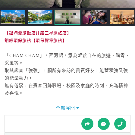
接
跟
飯
店
訂
【趣淘漫旅飯店評鑑三星級旅店】
房
銅級環保旅館【環保標章旅館】
HOT
「CHAM CHAM」，西藏語，意為輕鬆自在的旅遊、踏青、
采風等。
特
取其趣音「強強」，願所有來訪的貴賓好友，能蓄積強又強
色
的能量動力，
民
無有倦累，在賓客回歸職場、校園及家庭的時刻，充滿精神
宿
及喜悅。
「趣淘」則取台語”玩耍”諧音，萃取台灣在地元素，隨興活
全部展開
全
潑地遊玩。
球
集結科技應用、跨界整合、冒險體驗的元素，開創全台首座
租
車
冒險體驗飯店，讓您充分享受「玩。生活」。