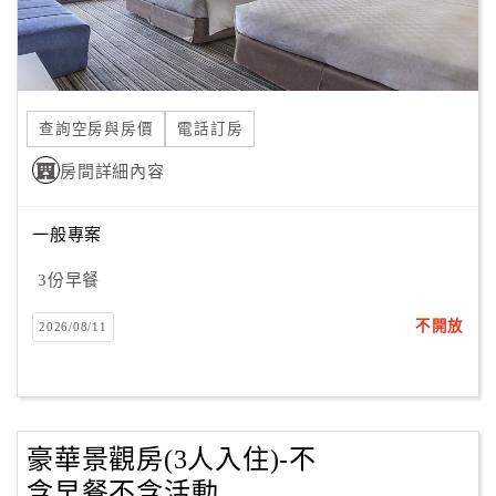
旅
伴
計
劃
查詢空房與房價
電話訂房
商
房間詳細內容
品
宣
一般專案
傳
3份早餐
不開放
2026/08/11
豪華景觀房(3人入住)-不
含早餐不含活動