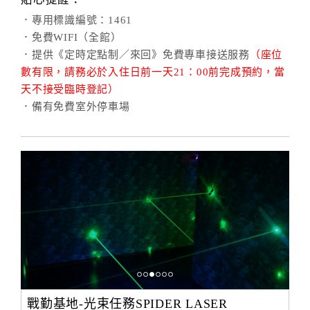
．專用標識編號：1461
．免費WIFI（全館）
．提供《定時定點制／來回》免費專車接送服務
（座位
數有限，請務必於入住日前一天21：00前完成預約，當
天不接受臨時登記）
．備有免費室外停車場
戰勤基地-光束任務SPIDER LASER