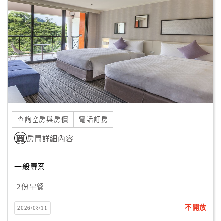
客
服
聯
絡
單
Line
線
查詢空房與房價
電話訂房
上
客
房間詳細內容
服
一般專案
紅
2份早餐
利
查
不開放
2026/08/11
詢