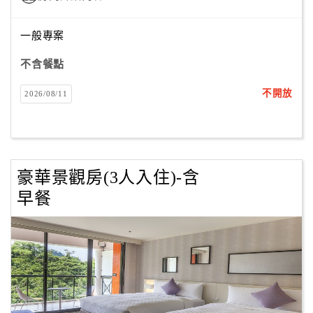
合
作
一般專案
提
不含餐點
案
不開放
2026/08/11
飯
店
合
作
豪華景觀房(3人入住)-含
早餐
廠
商
合
作