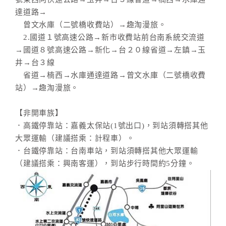
達道路→
曾文水庫（二號橋收費站）→趣淘漫旅。
2.國道１號高速公路→新市收費站前台南系統交流道
→國道８號高速公路→新化→台２０線省道→左鎮→玉
井→台３線
省道→楠西→水庫通達道路→曾文水庫（二號橋收費
站）→趣淘漫旅。
【非開車族】
．高鐵停靠站：嘉義太保站(1號出口)，到站須轉搭其他
大眾運輸（建議搭乘：計程車）。
．台鐵停靠站：台南車站，到站須轉搭其他大眾運輸
（建議搭乘：興南客運），到站步行時間約5分鐘。