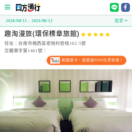
2026/08/11 - 2026/08/12
變更
四
趣淘漫旅(環保標章旅館)
方
通
住址：台南市楠西區密枝村密枝102-5號
行
交觀業字第1461號｜
訂
刷國旅卡，旅遊金8000元等你拿！
房
台
灣
訂
房
直