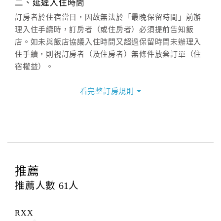
二、延遲入住時間
(07)9682715 。
訂房者於住宿當日，因故無法於「最晚保留時間」前辦
理入住手續時，訂房者（或住房者）必須提前告知飯
店。如未與飯店協議入住時間又超過保留時間未辦理入
住手續，則視訂房者（及住房者）無條件放棄訂單（住
宿權益）。
三、退房手續(Check out)
看完整訂房規則
本飯店退房時間(Check-out)為 （
上午11:00前
），訂房
者與飯店之其他交易﹝如續住、加床、餐費、小費、電
話費...等﹞所發生之費用，必須與飯店現場結清。
四、訂單異動
訂房者應於
入住前2日
（不含入住當日）提出申辦，如未
提出申辦不得異動訂單。
推薦
每筆訂單異動限定
乙
次，限原訂飯店，異動完成後不得
推薦人數
61
人
辦理取消退款。
訂單異動後，訂單費用總計大於原訂單費用總計時，訂
RXX
房者應補足差額。（限原訂飯店）