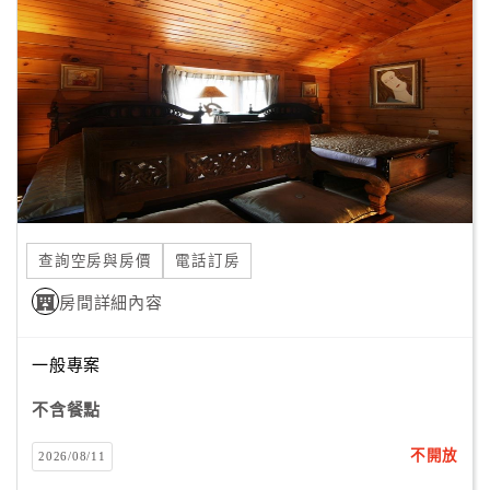
顧
客
滿
意
度
訂
單
查詢空房與房價
電話訂房
管
理
房間詳細內容
一般專案
會
員
不含餐點
帳
戶
不開放
2026/08/11