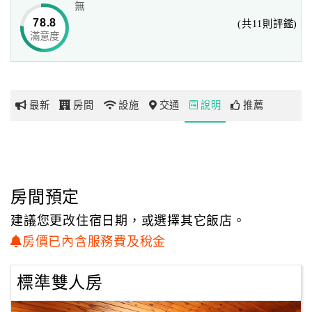
無
互不打擾地談話聊天，享受隱身樹林裡雍容自在的悠閒氣
78.8
(共11則評鑑)
氛。
滿意度
網
紅
走進大廳內，空氣中瀰漫著淡淡的精油芳香，
帶
歐式風格的深色桌椅錯落其間，
你
而來自世界各地琳瑯滿目由主人精心收集的許多木雕藝術和
最新
房間
設施
交通
說明
推薦
玩
水晶飾品，
讓大廳每個角落有不同的風情，
尤其在塗滿鵝黃色的壁面上，掛著一幅幅筆觸秀麗、用色柔
玩
和豐富的人物畫作，
樂
隱約中還透露著些許浪漫，這可都是出自女主人細膩的手所
地
房間預定
繪製的。
圖
建議您更改住宿日期，或選擇其它飯店。
顧
房價已內含服務費及稅金
客
服
標準雙人房
務