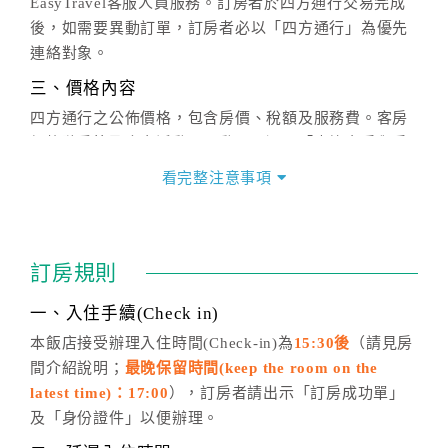
EasyTravel客服人員服務。訂房者於四方通行交易完成
後，如需要異動訂單，訂房者必以「四方通行」為優先
連絡對象。
三、價格內容
四方通行之公佈價格，包含房價、稅額及服務費。客房
價格隨季節及人文活動而異動，以選項「查詢空房與房
價」之當日價格為標準。
看完整注意事項
四、訂單異動
訂房成功後，訂房者如需異動內容，須於住房前在四方
通行「客服聯絡單」提出申辦，四方通行
恕不接受以電
訂房規則
話方式異動
訂單。
※非客服時間之申辦異動，皆為次日計算及辦理。
一、入住手續(Check in)
五、客服時間
本飯店接受辦理入住時間(Check-in)為
15:30後
（請見房
間介紹說明；
最晚保留時間(keep the room on the
週一至週日，上午9:00～晚上6:00
latest time)：17:00
），訂房者請出示「訂房成功單」
六、聯絡方式
及「身份證件」以便辦理。
週一至週日：
客服聯絡單
、
LINE@
、電話：