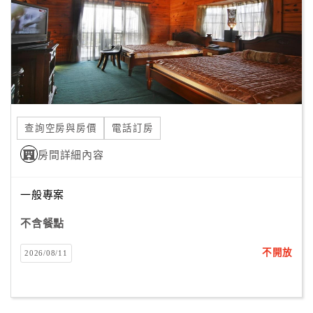
旅
伴
計
劃
商
品
查詢空房與房價
電話訂房
宣
傳
房間詳細內容
一般專案
不含餐點
不開放
2026/08/11