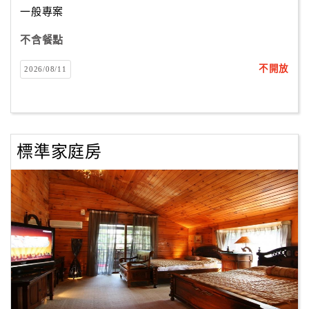
一般專案
不含餐點
訂
房
不開放
2026/08/11
Q&A
國
旅
標準家庭房
卡
訂
房
請
款
收
據