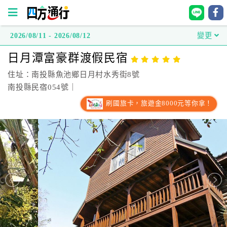
2026/08/11 - 2026/08/12
變更
四
日月潭富豪群渡假民宿
方
通
住址：南投縣魚池鄉日月村水秀街8號
行
南投縣民宿054號｜
訂
刷國旅卡，旅遊金8000元等你拿！
房
台
灣
訂
房
直