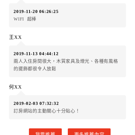
訂單異動後，訂單費用總計小於原訂單費用總計時，訂
2019-11-20 06:26:25
房者不得要求退其差額。（限原訂飯店）
WIFI 超棒
五、保留住宿權益(保留住房)
．訂房者因故辦理訂單異動，本飯店可接受
保留住宿金
王XX
額3個月
限原訂飯店），異動完成後不得辦理取消退款。
（提出申辦日為保留起算日）
2019-11-13 04:44:12
．訂房者使用「保留住宿金額」時，請注意！為避免飯
兩人入住房間很大，木質家具及燈光、各種有風格
店客滿，敬請及早計畫，如逾時未提出申辦，視同無條
的擺飾都很令人放鬆
件放棄訂單（住宿權益）。 （限原訂飯店使用）
．每筆訂單異動限定乙次，限原訂飯店，異動完成後不
得辦理取消退款。
何XX
．訂單異動後，訂單費用總計大於原訂單費用總計時，
訂房者應補足差額。 限原訂飯店
2019-02-03 07:32:32
．訂單異動後，訂單費用總計小於原訂單費用總計時，
訂房網站的主動關心十分貼心！
訂房者不得要求退其差額。限原訂飯店
六、取消訂單
我要推薦
更多推薦內容
訂房者因故取消訂單辦理退款，依下列標準申辦：