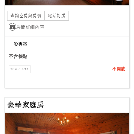
合
作
查詢空房與房價
電話訂房
提
房間詳細內容
案
一般專案
飯
店
不含餐點
合
不開放
2026/08/11
作
廠
商
豪華家庭房
合
作