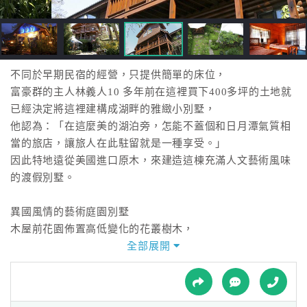
接
跟
飯
店
訂
不同於早期民宿的經營，只提供簡單的床位，
房
富豪群的主人林義人10 多年前在這裡買下400多坪的土地就
HOT
已經決定將這裡建構成湖畔的雅緻小別墅，
他認為：「在這麼美的湖泊旁，怎能不蓋個和日月潭氣質相
當的旅店，讓旅人在此駐留就是一種享受。」
特
因此特地遠從美國進口原木，來建造這棟充滿人文藝術風味
色
的渡假別墅。
民
宿
異國風情的藝術庭園別墅
木屋前花園佈置高低變化的花叢樹木，
樹叢間若隱若現著石雕和玻璃攤設，
全部展開
全
金屬線條讓藤蔓樹叢攀爬，營造高矮層次交疊的叢林感。
球
桌椅散落在花園樹叢間，客人可以隨興找處喜歡的花園角
租
車
落，