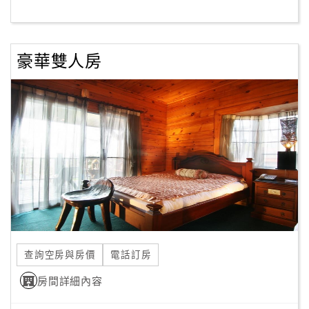
客
服
豪華雙人房
聯
絡
單
Line
線
上
客
服
查詢空房與房價
電話訂房
紅
利
房間詳細內容
查
詢