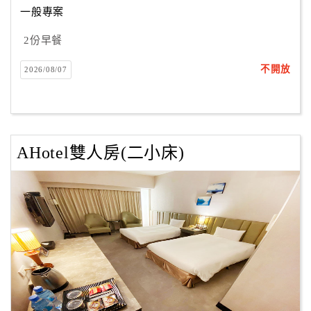
一般專案
2份早餐
訂
房
不開放
2026/08/07
Q&A
國
旅
AHotel雙人房(二小床)
卡
訂
房
請
款
收
據