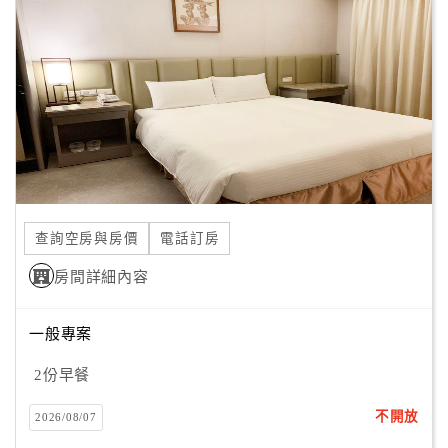
顧
客
滿
意
度
訂
單
查詢空房與房價
電話訂房
管
理
房間詳細內容
一般專案
會
員
2份早餐
帳
戶
不開放
2026/08/07