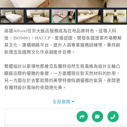
接
跟
飯
店
訂
高雄AHotel信宗大飯店服務成為在地品牌特色，從導入科
房
技、ISO9001、HACCP、星級認證、開發各國旅客市場瞭解
HOT
其文化、建構網路平台、提升人員專業服務訓練等，秉持創
新理念及國際文化作卓越進步目標。
特
整體設計以斯堪地那維亞及獨特自然生態風格為設計主軸凸
色
顯飯店簡約優雅的象徵，一方面體現在對天然材料的妙用，
民
另一方面在於去繁就簡的美學特徵低調優雅的氣質，夜間更
宿
有獨特設計風味的夜間燈光美。
以簡約優雅品質，創造優質人生，邁向品牌經營發展，並提
全部展開
全
供各地旅客溫暖、舒適、貼心的住宿體驗，亦成為顧客、員
球
工、合作夥伴安全、舒適、優雅、人文飯店首選，飯店館內
租
車
設施與餐廳部份，亦有多元文化的服務，健身房、閱讀中