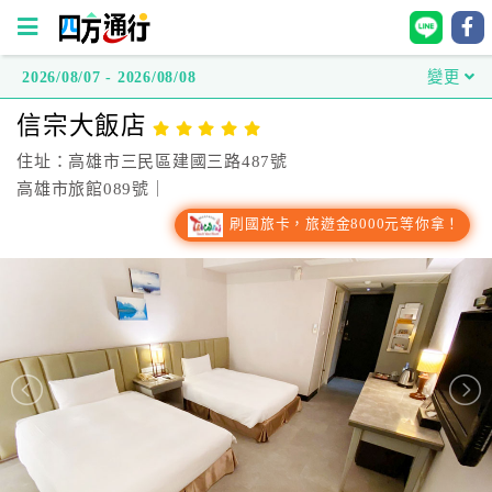
2026/08/07 - 2026/08/08
變更
四
信宗大飯店
方
通
住址：高雄市三民區建國三路487號
行
高雄市旅館089號｜
訂
刷國旅卡，旅遊金8000元等你拿！
房
台
灣
訂
房
直