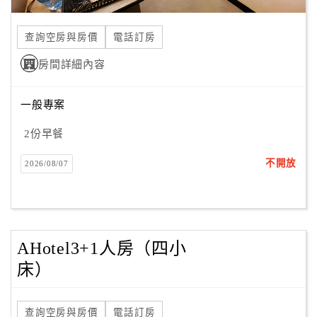
合
作
查詢空房與房價
電話訂房
提
房間詳細內容
案
一般專案
飯
店
2份早餐
合
不開放
2026/08/07
作
廠
商
AHotel3+1人房（四小
合
床）
作
查詢空房與房價
電話訂房