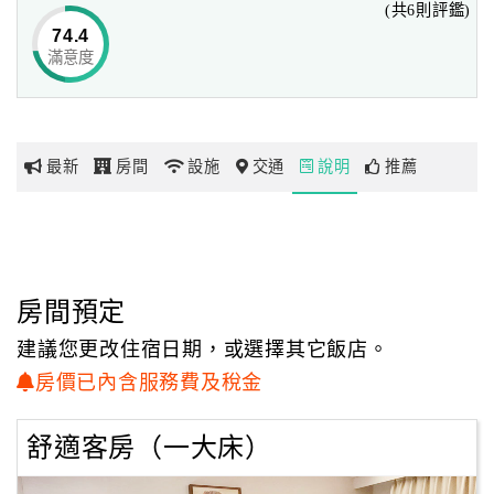
(共6則評鑑)
心、藝術廊、會議室、空中花園、洗衣服務等，並提供
74.4
HALAL穆斯林友善-住宿、及福圓餐廳。
滿意度
網
紅
高雄AHotel信宗大飯店兼具商務差旅與城市休閒的雙重特
帶
質，鬧中取靜的住宿環境，自助式早餐餐廳，結合多元早
你
餐，餐廳格局設計讓早晨陽光自然灑落，整潔且明亮的環
最新
房間
設施
交通
說明
推薦
玩
境，搭配所烹調食材，能體會餐點與環境完美契合比例，讓
賓客可在都市叢林中享受去繁就簡的美學特徵低調優雅的氣
質。
玩
樂
地
房間預定
圖
建議您更改住宿日期，或選擇其它飯店。
顧
房價已內含服務費及稅金
客
服
舒適客房（一大床）
務