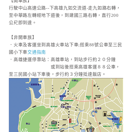
【開車族】
行駛中山高速公路--下高雄九如交流道-走九如路右轉，
至中華路左轉經地下道後，到建國三路右轉，直行200
公尺即到達。
【非開車族】
．火車及客運坐到高雄火車站下車;搭乘88號公車至三民
國小下車
交通指南
．高雄捷運停靠站：高雄車站，到站步行約２０分鐘
或到站後搭乘高雄客運８８公車，
至三民國小站下車後，步行約３分鐘抵達飯店。