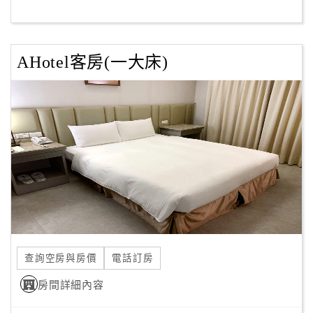
客
服
AHotel客房(一大床)
聯
絡
單
Line
線
上
客
服
查詢空房與房價
電話訂房
紅
利
房間詳細內容
查
詢