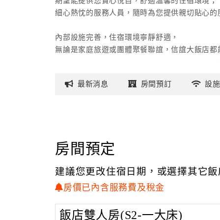
期望能提供您賞心悅目，舒適溫馨的住宿環境；
細心熱忱的服務人員，隨時為您提供親切貼心的
內部設施完善，住宿環境寧靜舒適，
無論是家庭旅遊或團體聚餐聯誼，信誼大飯店都
不論您要海鮮美食，採購特產，尋訪古蹟，皆步
最新
消息
房間
預訂
設
信誼大飯店以客為尊、以客為榮，歡迎光臨。
信誼民宿位於澎湖縣馬公市光明路2-2號，附近
古榕、跨海大橋、澎湖水族館、四眼井、吉貝沙
遊。
房間預定
※為推動澎湖低碳島及垃圾減量，不主動提供拋棄式
建議您更改住宿日期，或選擇其它飯
房價已內含服務費及稅金
飯店雙人房(S2-一大床)