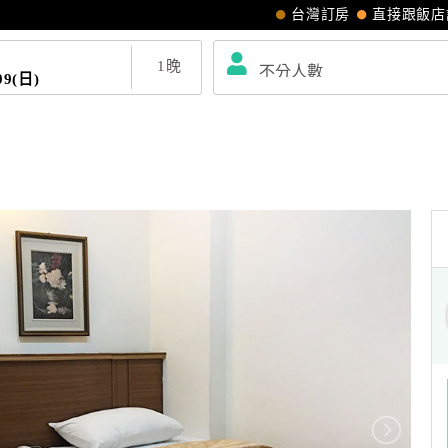
台灣訂房
直接跟飯店
1
晚
09(日)