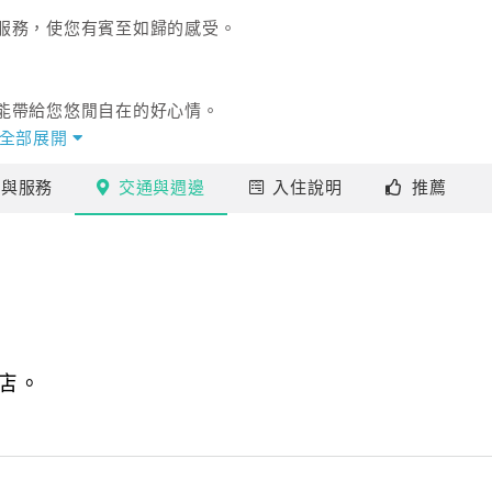
服務，使您有賓至如歸的感受。
能帶給您悠閒自在的好心情。
全部展開
行可至，
施
與服務
交通
與週邊
入住
說明
推薦
景點有：天后宮、觀音亭、風櫃、林投公園、雞善嶼、通樑
尾、二崁陳宅，並專業地提供您貼心的服務及舒適的澎湖旅
個人盥洗用具(如牙刷牙膏組、刮鬍刀組、浴帽等)。
店。