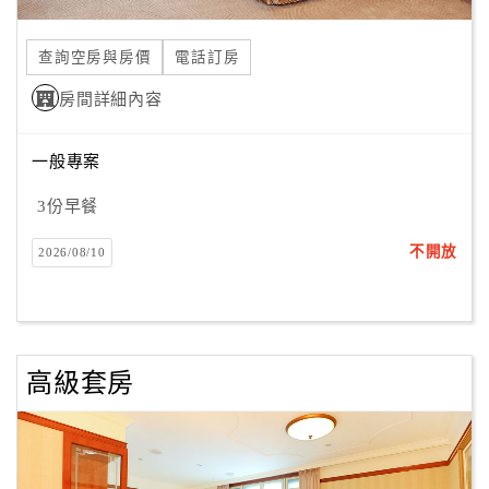
合
作
查詢空房與房價
電話訂房
提
房間詳細內容
案
一般專案
飯
店
3份早餐
合
不開放
2026/08/10
作
廠
商
高級套房
合
作