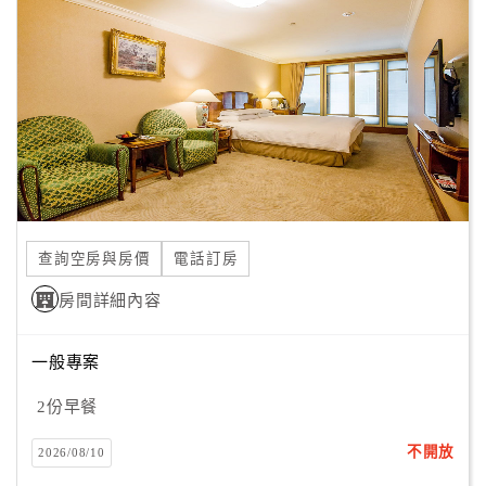
顧
客
滿
意
度
訂
單
查詢空房與房價
電話訂房
管
理
房間詳細內容
一般專案
會
員
2份早餐
帳
戶
不開放
2026/08/10