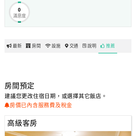
0
滿意度
網
紅
帶
你
最新
房間
設施
交通
說明
推薦
玩
玩
樂
地
房間預定
圖
建議您更改住宿日期，或選擇其它飯店。
顧
房價已內含服務費及稅金
客
服
高級客房
務