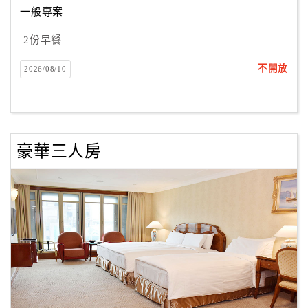
一般專案
2份早餐
訂
房
不開放
2026/08/10
Q&A
國
旅
豪華三人房
卡
訂
房
請
款
收
據