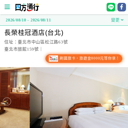
2026/08/10 - 2026/08/11
變更
四
長榮桂冠酒店(台北)
方
通
住址：臺北市中山區松江路63號
行
臺北市旅館159號｜
訂
刷國旅卡，旅遊金8000元等你拿！
房
台
灣
訂
房
直