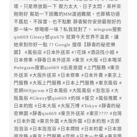
．訂房者使用「保留住宿金額」時，請注意！為避免飯
壞，只是想放鬆一下 壓力太大、日子太悶，來杯茶
店客滿，敬請及早計畫，如逾時未提出申辦，視同無條
剛剛好 幫助一下困難的MM渡過難關，也算積功德
件放棄訂單（住宿權益）。 （限原訂飯店使用）
不尷尬、不踩雷、也不點數 靜香幫你安排最剛好的
．每筆訂單異動限定乙次，限原訂飯店，異動完成後不
那一味～ 想喝哪一味？私我就對了。 telegram搜索
得辦理取消退款。
qin669 Gleezy號qin670 就算今天世界不溫柔，讓
．訂單異動後，訂單費用總計大於原訂單費用總計時，
她來對你好一點 ?? Google 搜尋【靜香的秘密樂
訂房者應補足差額。 限原訂飯店
園】 #風俗店 #日本外送茶 #?花妹 #酒店找小姐 #
．訂單異動後，訂單費用總計小於原訂單費用總計時，
日本修車 #靜香日本外送茶 #東京 #大阪 #日本喝茶
訂房者不得要求退其差額。限原訂飯店
#telegram搜索qin669 #出差旅遊 #上門服務 #東京
外送茶 #大阪外送茶 #日本修車 #日本外賣 #東京上
六、取消訂單
門服務 #大阪上門服務 #日本上門服務 #東京風俗 #
訂房者因故取消訂單辦理退款，依下列標準申辦：
官網669jpcom #日本風俗 #大阪風俗 #泡泡浴 #大
◎住房日21天前辦理者，訂單費用扣除總計0%為手續費
阪風俗 #Gleezy號qin669 #約妹 #援交 #風俗推薦 #
◎住房日14天前辦理者，訂單費用扣除總計0%為手續費
日本約炮 #日本大阪 #大阪万博 #Tokyo #靜香的秘
◎住房日10天前辦理者，訂單費用扣除總計40%為手續
密樂園 #靜香qin669 #東京外送茶 #東京???? #台灣
費
#日本外圍 #東京外圍 #大阪外圍 #日本約炮 #吉原
◎住房日7天前辦理者，訂單費用扣除總計60%為手續費
泡泡浴 #日本泡泡浴 #日本嫖妓 #日本約愛 #日本旅
◎住房日4天前辦理者，訂單費用扣除總計70%為手續費
遊攻略 #東京上門服務 #空姐 #日本av女優 #東京學