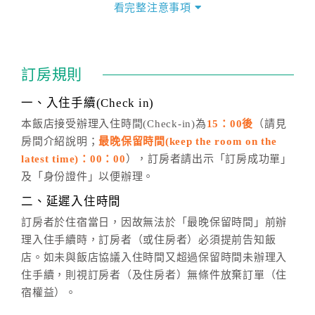
價」之當日價格為標準。
看完整注意事項
四、訂單異動
訂房成功後，訂房者如需異動內容，須於住房前在四方
通行「客服聯絡單」提出申辦，四方通行
恕不接受以電
訂房規則
話方式異動
訂單。
※非客服時間之申辦異動，皆為次日計算及辦理。
一、入住手續(Check in)
五、客服時間
本飯店接受辦理入住時間(Check-in)為
15：00後
（請見
房間介紹說明；
最晚保留時間(keep the room on the
週一至週日，上午9:00～晚上6:00
latest time)：00：00
），訂房者請出示「訂房成功單」
六、聯絡方式
及「身份證件」以便辦理。
週一至週日：
客服聯絡單
、
LINE@
、電話：
二、延遲入住時間
(07)9682715 。
訂房者於住宿當日，因故無法於「最晚保留時間」前辦
理入住手續時，訂房者（或住房者）必須提前告知飯
店。如未與飯店協議入住時間又超過保留時間未辦理入
住手續，則視訂房者（及住房者）無條件放棄訂單（住
宿權益）。