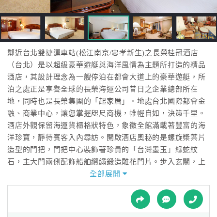
接
跟
飯
店
訂
鄰近台北雙捷運車站(松江南京/忠孝新生)之長榮桂冠酒店
房
（台北）是以超級豪華遊艇與海洋風情為主題所打造的精品
HOT
酒店，其設計理念為一艘停泊在都會大道上的豪華遊艇，所
泊之處正是享譽全球的長榮海運公司昔日之企業總部所在
地，同時也是長榮集團的「起家厝」。地處台北國際都會金
特
融、商業中心，讓您掌握咫尺商機，帷幄自如，決策千里。
色
酒店外觀保留海運貨櫃格狀特色，象徵全館滿載著豐富的海
民
洋珍寶，靜待賓客入內尋訪。開啟酒店奧秘的是螺旋槳葉片
宿
造型的門把，門把中心裝飾著珍貴的「台灣墨玉」綠蛇紋
石，主大門兩側配飾船舶纜繩鍛造雕花門片。步入玄關，上
方即是象徵著「長榮之星」的水晶燈飾，右側迴旋梯則垂掛
全部展開
全
著北極星和閃亮流星。
球
租
車