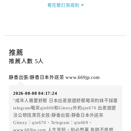
三、退房手續(Check out)
看完整訂房規則
本飯店退房時間(Check-out)為 （
11：00前
），訂房者
與飯店之其他交易﹝如續住、加床、餐費、小費、電話
費...等﹞所發生之費用，必須與飯店現場結清。
四、訂單異動
訂房者應於
入住前21日
（不含入住當日）提出申辦，如
未提出申辦不得異動訂單。
推薦
每筆訂單異動限定
乙
次，限原訂飯店，異動完成後不得
推薦人數
5
人
辦理取消退款。
訂單異動後，訂單費用總計大於原訂單費用總計時，訂
靜香出張/靜香日本外送茶 www.669jp.com
房者應補足差額。（限原訂飯店）
訂單異動後，訂單費用總計小於原訂單費用總計時，訂
2026-08-08 04:17:24
房者不得要求退其差額。（限原訂飯店）
"成年人需要舒壓 日本出差旅遊舒壓喝茶約妹不踩雷
五、保留住宿權益(保留住房)
telegram喝茶qin669和Gleezy外約qin670 出差旅遊
．訂房者因故辦理訂單異動，本飯店可接受
保留住宿金
洽公想找漂亮女孩/靜香出張/靜香日本外送茶
額3個月
限原訂飯店），異動完成後不得辦理取消退款。
Gleezy：qin670、Telegram：qin669、
（提出申辦日為保留起算日）
www.669jp.com 人生苦短，何必憋著 有時不是想