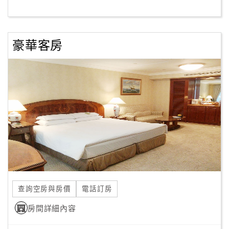
客
服
豪華客房
聯
絡
單
Line
線
上
客
服
查詢空房與房價
電話訂房
紅
利
房間詳細內容
查
詢