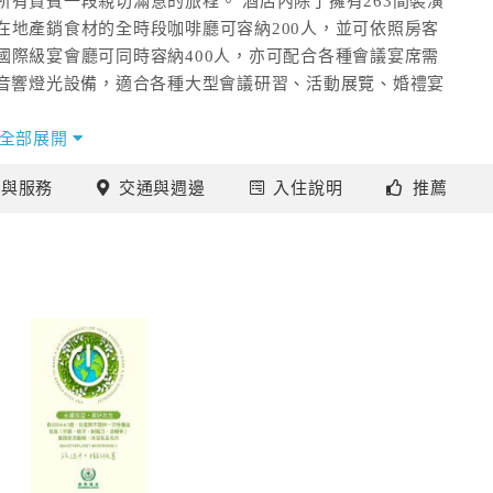
有貴賓一段親切滿意的旅程。 酒店內除了擁有263間裝潢
在地產銷食材的全時段咖啡廳可容納200人，並可依照房客
國際級宴會廳可同時容納400人，亦可配合各種會議宴席需
級音響燈光設備，適合各種大型會議研習、活動展覽、婚禮宴
全部展開
施
與服務
交通
與週邊
入住
說明
推薦