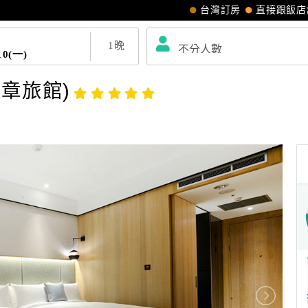
台灣訂房
直接跟飯店
1
晚
10(一)
章旅館)