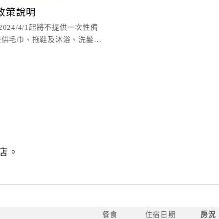
政策說明
024/4/1起將不提供一次性備
提供毛巾、拖鞋及沐浴、洗髮
店。
餐食
住宿日期
房況