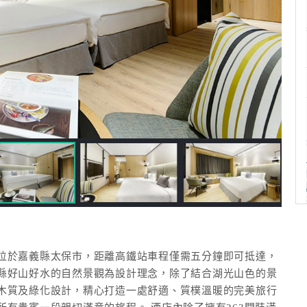
位於嘉義縣太保市，距離高鐵站車程僅需五分鐘即可抵達，
縣好山好水的自然景觀為設計理念，除了結合湖光山色的景
木質及綠化設計，精心打造一處舒適、質樸溫暖的完美旅行