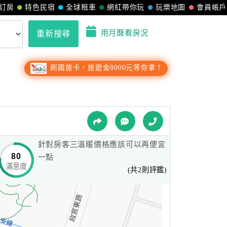
訂房
特色民宿
全球租車
網紅帶你玩
玩樂地圖
會員帳戶
用月曆看房況
重新搜尋
刷國旅卡，旅遊金8000元等你拿！
針對房客三溫暖價格應該可以再便宜
80
一點
滿意度
(共2則評鑑)