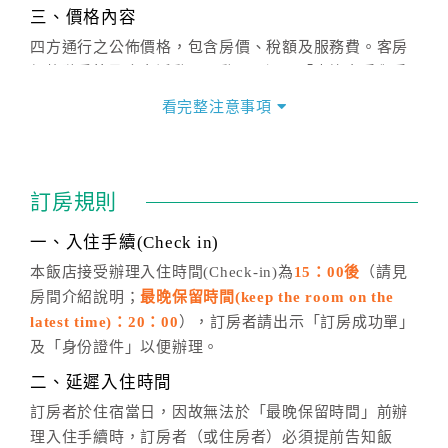
三、價格內容
四方通行之公佈價格，包含房價、稅額及服務費。客房
價格隨季節及人文活動而異動，以選項「查詢空房與房
價」之當日價格為標準。
看完整注意事項
四、訂單異動
訂房成功後，訂房者如需異動內容，須於住房前在四方
通行「客服聯絡單」提出申辦，四方通行
恕不接受以電
訂房規則
話方式異動
訂單。
※非客服時間之申辦異動，皆為次日計算及辦理。
一、入住手續(Check in)
五、客服時間
本飯店接受辦理入住時間(Check-in)為
15：00後
（請見
房間介紹說明；
最晚保留時間(keep the room on the
週一至週日，上午9:00～晚上6:00
latest time)：20：00
），訂房者請出示「訂房成功單」
六、聯絡方式
及「身份證件」以便辦理。
週一至週日：
客服聯絡單
、
LINE@
、電話：
二、延遲入住時間
(07)9682715 。
訂房者於住宿當日，因故無法於「最晚保留時間」前辦
理入住手續時，訂房者（或住房者）必須提前告知飯