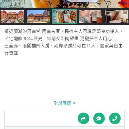
接
跟
飯
店
訂
鄰近蘭湖的河南堂 閩南古厝，民宿主人可說是邱良功後人，
房
老宅翻修 80年歷史，堂前交趾陶壁畫 更襯托主人用心
HOT
三蓋廊、兩閣樓四人房、兩櫸頭房共可住12人，闔家與自由
行皆宜
特
色
民
宿
全部展開
全
球
租
車