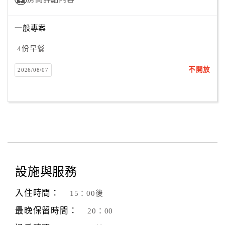
一般專案
訂
房
4份早餐
Q&A
不開放
2026/08/07
國
旅
卡
訂
房
設施與服務
請
款
入住時間：
15：00後
收
最晚保留時間：
20：00
據