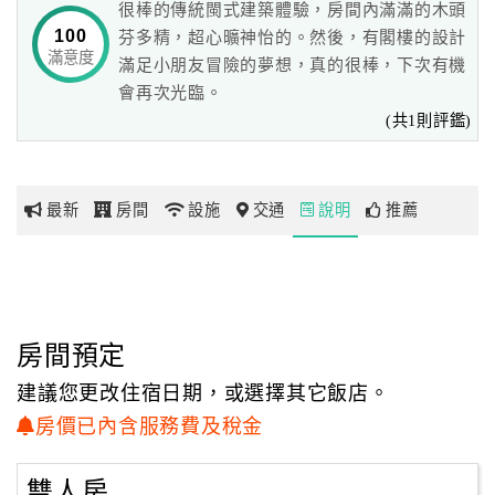
很棒的傳統閩式建築體驗，房間內滿滿的木頭
100
芬多精，超心曠神怡的。然後，有閣樓的設計
滿意度
網
滿足小朋友冒險的夢想，真的很棒，下次有機
紅
會再次光臨。
帶
(共1則評鑑)
你
玩
最新
房間
設施
交通
說明
推薦
玩
樂
地
圖
房間預定
顧
建議您更改住宿日期，或選擇其它飯店。
客
房價已內含服務費及稅金
服
務
雙人房