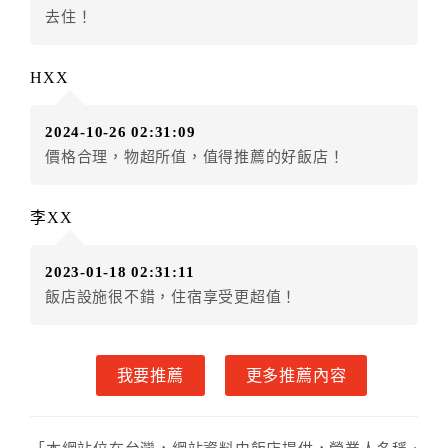
五、保留住宿權益(保留住房)
去住！
．訂房者因故辦理訂單異動，本飯店可接受
保留住宿金
額12個月
限原訂飯店），異動完成後不得辦理取消退
HXX
款。（提出申辦日為保留起算日）
．訂房者使用「保留住宿金額」時，請注意！為避免飯
2024-10-26 02:31:09
店客滿，敬請及早計畫，如逾時未提出申辦，視同無條
價格合理，物超所值，值得推薦的好飯店！
件放棄訂單（住宿權益）。 （限原訂飯店使用）
．每筆訂單異動限定乙次，限原訂飯店，異動完成後不
得辦理取消退款。
李XX
．訂單異動後，訂單費用總計大於原訂單費用總計時，
訂房者應補足差額。 限原訂飯店
2023-01-18 02:31:11
．訂單異動後，訂單費用總計小於原訂單費用總計時，
飯店設施很不錯，住宿享受更超值！
訂房者不得要求退其差額。限原訂飯店
六、取消訂單
我要推薦
更多推薦內容
訂房者因故取消訂單辦理退款，依下列標準申辦：
◎住房日3天前辦理者，訂單費用扣除總計0%為手續費
◎住房日1天前辦理者，訂單費用扣除總計50%為手續費