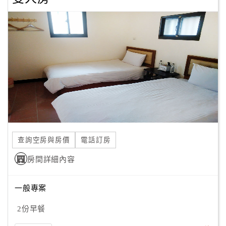
顧
客
滿
意
度
訂
單
管
理
查詢空房與房價
電話訂房
房間詳細內容
會
員
一般專案
帳
2份早餐
戶