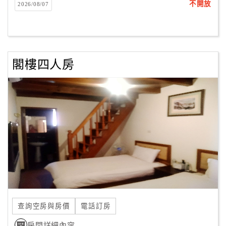
不開放
2026/08/07
客
服
聯
絡
閣樓四人房
單
Line
線
上
客
服
紅
利
查詢空房與房價
電話訂房
查
詢
房間詳細內容