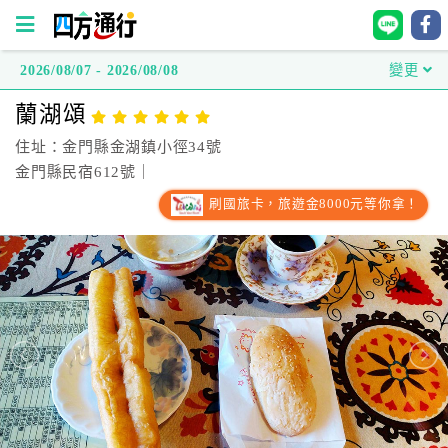
2026/08/07 - 2026/08/08
變更
四
蘭湖頌
方
通
住址：金門縣金湖鎮小徑34號
行
金門縣民宿612號｜
訂
刷國旅卡，旅遊金8000元等你拿！
房
台
灣
訂
房
直