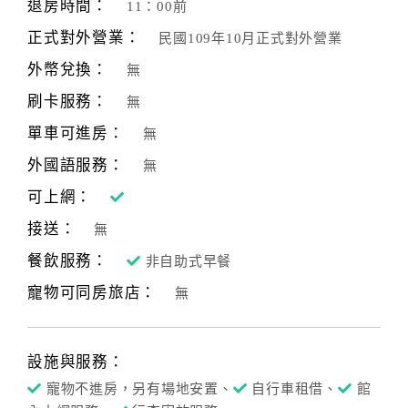
退房時間：
11：00前
合
正式對外營業：
民國109年10月正式對外營業
作
提
外幣兌換：
無
案
刷卡服務：
無
單車可進房：
無
飯
外國語服務：
無
店
合
可上網：
作
接送：
無
餐飲服務：
非自助式早餐
廠
寵物可同房旅店：
無
商
合
作
設施與服務：
寵物不進房，另有場地安置、
自行車租借、
館