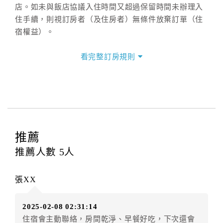
店。如未與飯店協議入住時間又超過保留時間未辦理入
住手續，則視訂房者（及住房者）無條件放棄訂單（住
宿權益）。
三、退房手續(Check out)
看完整訂房規則
本飯店退房時間(Check-out)為 （
11：00前
），訂房者
與飯店之其他交易﹝如續住、加床、餐費、小費、電話
費...等﹞所發生之費用，必須與飯店現場結清。
四、訂單異動
訂房者應於
入住前2日
（不含入住當日）提出申辦，如未
提出申辦不得異動訂單。
推薦
每筆訂單異動限定
乙
次，限原訂飯店，異動完成後不得
推薦人數
5
人
辦理取消退款。
訂單異動後，訂單費用總計大於原訂單費用總計時，訂
張XX
房者應補足差額。（限原訂飯店）
訂單異動後，訂單費用總計小於原訂單費用總計時，訂
2025-02-08 02:31:14
房者不得要求退其差額。（限原訂飯店）
住宿會主動聯絡，房間乾淨、早餐好吃，下次還會