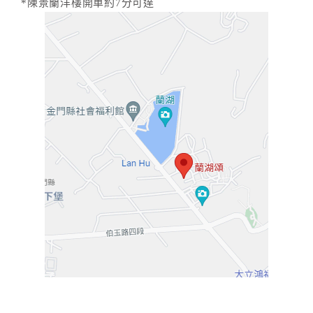
*陳景蘭洋樓開車約7分可達