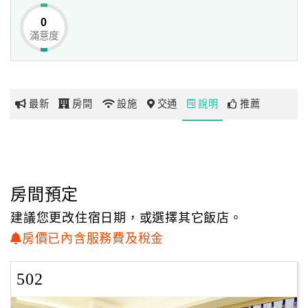
0
滿意度
網
紅
帶
你
最新
房間
設施
交通
說明
推薦
玩
玩
樂
地
房間預定
圖
建議您更改住宿日期，或選擇其它飯店。
顧
房價已內含服務費及稅金
客
服
502
務