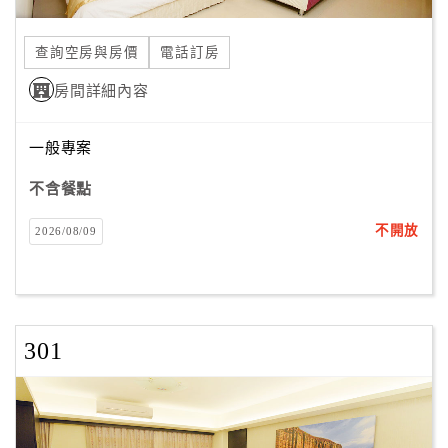
合
作
查詢空房與房價
電話訂房
提
房間詳細內容
案
一般專案
飯
店
不含餐點
合
不開放
2026/08/09
作
廠
商
301
合
作