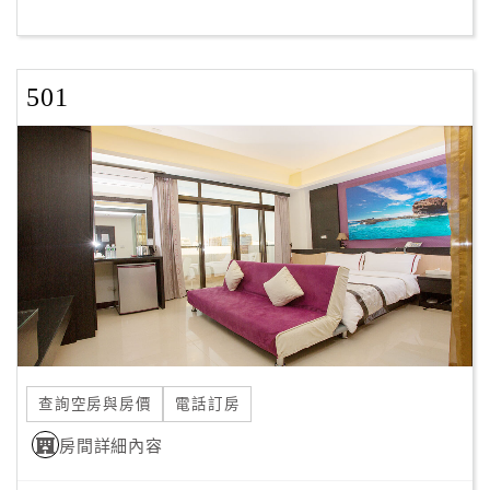
客
服
501
聯
絡
單
Line
線
上
客
服
查詢空房與房價
電話訂房
紅
利
房間詳細內容
查
詢