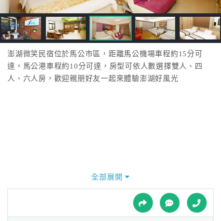
接
跟
飯
店
訂
澎湖微笑民宿位於馬公市區，距離馬公機場車程約15分可
房
達，馬公港車程約10分可達，房型可依人數選擇雙人、四
HOT
人、六人房，歡迎親朋好友一起來體驗澎湖好風光
特
色
民
宿
全部展開
全
球
租
車