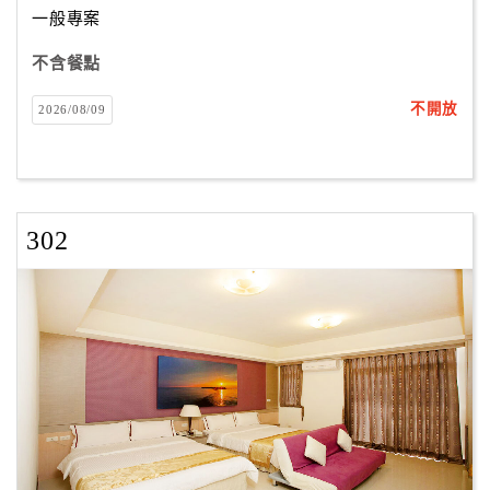
一般專案
不含餐點
訂
房
不開放
2026/08/09
Q&A
國
旅
302
卡
訂
房
請
款
收
據