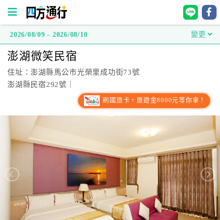
2026/08/09 - 2026/08/10
變更
四
澎湖微笑民宿
方
通
住址：澎湖縣馬公市光榮里成功街73號
行
澎湖縣民宿292號｜
訂
刷國旅卡，旅遊金8000元等你拿！
房
台
灣
訂
房
直