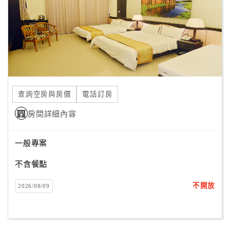
旅
伴
計
劃
商
品
查詢空房與房價
電話訂房
宣
傳
房間詳細內容
一般專案
不含餐點
不開放
2026/08/09