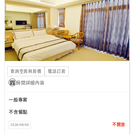
顧
客
滿
意
度
訂
單
查詢空房與房價
電話訂房
管
理
房間詳細內容
一般專案
會
員
不含餐點
帳
戶
不開放
2026/08/09