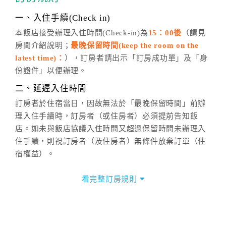
話方式異動
訂單。
※非客服時間之申辦異動，皆為次日計算及辦理。
一、入住手續(Check in)
五、客服時間
本飯店接受辦理入住時間(Check-in)為
15：00後
（請見
房間介紹說明；
最晚保留時間(keep the room on the
週一至週日，上午9:00～晚上6:00
latest time)：
），訂房者請出示「訂房成功單」及「身
六、聯絡方式
份證件」以便辦理。
週一至週日：
客服聯絡單
、
LINE@
、電話：
二、延遲入住時間
(07)9682715 。
訂房者於住宿當日，因故無法於「最晚保留時間」前辦
理入住手續時，訂房者（或住房者）必須提前告知飯
店。如未與飯店協議入住時間又超過保留時間未辦理入
住手續，則視訂房者（及住房者）無條件放棄訂單（住
宿權益）。
三、退房手續(Check out)
看完整訂房規則
本飯店退房時間(Check-out)為 （
10：00前
），訂房者
與飯店之其他交易﹝如續住、加床、餐費、小費、電話
費...等﹞所發生之費用，必須與飯店現場結清。