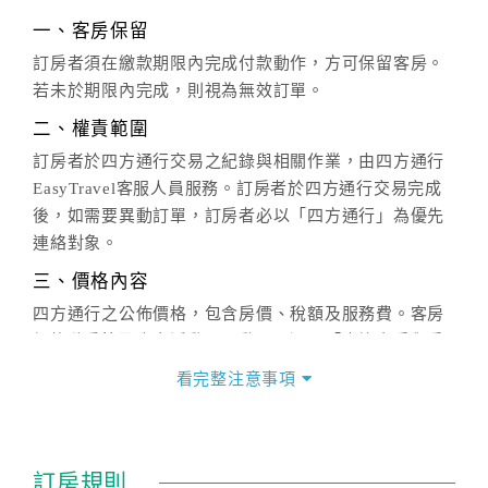
一、客房保留
訂房者須在繳款期限內完成付款動作，方可保留客房。
若未於期限內完成，則視為無效訂單。
二、權責範圍
訂房者於四方通行交易之紀錄與相關作業，由四方通行
EasyTravel客服人員服務。訂房者於四方通行交易完成
後，如需要異動訂單，訂房者必以「四方通行」為優先
連絡對象。
三、價格內容
四方通行之公佈價格，包含房價、稅額及服務費。客房
價格隨季節及人文活動而異動，以選項「查詢空房與房
價」之當日價格為標準。
看完整注意事項
四、訂單異動
訂房成功後，訂房者如需異動內容，須於住房前在四方
通行「客服聯絡單」提出申辦，四方通行
恕不接受以電
訂房規則