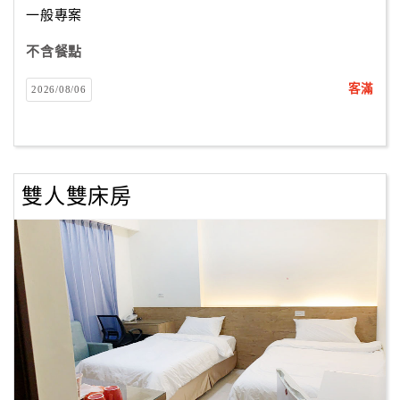
一般專案
不含餐點
訂
房
客滿
2026/08/06
Q&A
國
旅
雙人雙床房
卡
訂
房
請
款
收
據