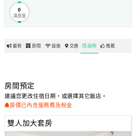
0
滿意度
網
紅
帶
你
最新
房間
設施
交通
說明
推薦
玩
玩
樂
地
房間預定
圖
建議您更改住宿日期，或選擇其它飯店。
顧
房價已內含服務費及稅金
客
服
雙人加大套房
務