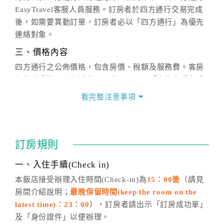
EasyTravel客服人員服務。訂房者於四方通行交易完成
後，如需要異動訂單，訂房者必以「四方通行」為優先
連絡對象。
三、價格內容
四方通行之公佈價格，包含房價、稅額及服務費。客房
價格隨季節及人文活動而異動，以選項「查詢空房與房
價」之當日價格為標準。
看完整注意事項
四、訂單異動
訂房成功後，訂房者如需異動內容，須於住房前在四方
通行「客服聯絡單」提出申辦，四方通行
恕不接受以電
訂房規則
話方式異動
訂單。
※非客服時間之申辦異動，皆為次日計算及辦理。
一、入住手續(Check in)
五、客服時間
本飯店接受辦理入住時間(Check-in)為
15：00後
（請見
房間介紹說明；
最晚保留時間(keep the room on the
週一至週日，上午9:00～晚上6:00
latest time)：23：00
），訂房者請出示「訂房成功單」
六、聯絡方式
及「身份證件」以便辦理。