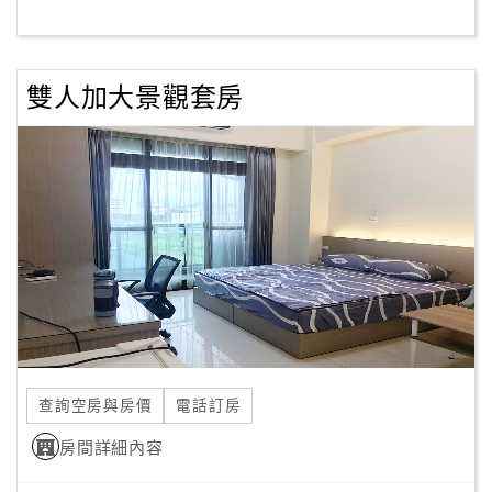
客
服
雙人加大景觀套房
聯
絡
單
Line
線
上
客
服
查詢空房與房價
電話訂房
紅
利
房間詳細內容
查
詢