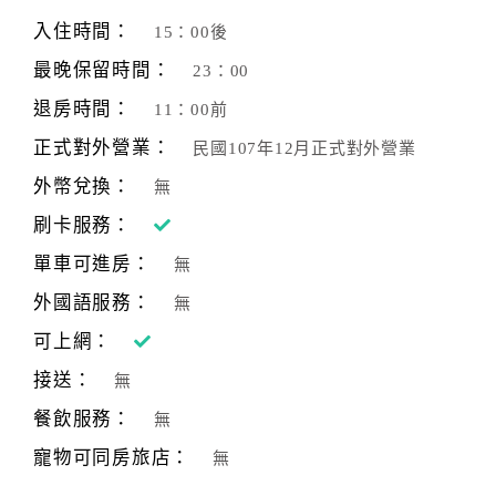
旅
伴
入住時間：
15：00後
計
最晚保留時間：
23：00
劃
退房時間：
11：00前
正式對外營業：
民國107年12月正式對外營業
商
品
外幣兌換：
無
宣
刷卡服務：
傳
單車可進房：
無
外國語服務：
無
可上網：
接送：
無
餐飲服務：
無
寵物可同房旅店：
無