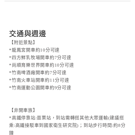
交通與週邊
【附近景點】
*龍鳳宮開車約10分可達
*四方鮮乳牧場開車約7分可達
*尚順育樂世界開車約10分可達
*竹南啤酒廠開車約7分可達
*竹南火車站開車約11分可達
*竹南運動公園開車約9分可達
【非開車族】
*高鐵停靠站:苗栗站，到站需轉搭其他大眾運輸(建議搭
乘:高鐵接駁車到國家衛生研究院)；到站步行時間:約8分
鐘