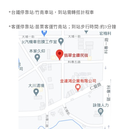
*台鐵停靠站:竹南車站，到站需轉搭計程車
*客運停靠站:苗栗客運竹南站；到站步行時間:約3分鐘