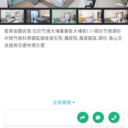
接
跟
飯
店
訂
翡翠金鑽民宿.位於竹南大埔重劃區大埔街131號在竹南頭份
房
中間竹南科學園區國家衛生院.農經院.廣源園區.頭份.香山交
HOT
流道旁交通地理方便.
特
色
民
宿
全部展開
全
球
租
車