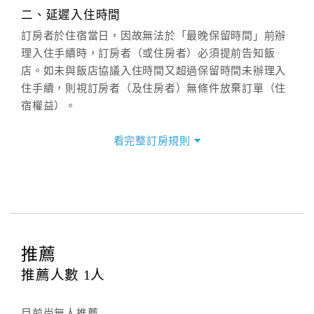
週一至週日：
客服聯絡單
、
LINE@
、電話：
二、延遲入住時間
(07)9682715 。
訂房者於住宿當日，因故無法於「最晚保留時間」前辦
理入住手續時，訂房者（或住房者）必須提前告知飯
店。如未與飯店協議入住時間又超過保留時間未辦理入
住手續，則視訂房者（及住房者）無條件放棄訂單（住
宿權益）。
三、退房手續(Check out)
看完整訂房規則
本飯店退房時間(Check-out)為 （
11：00前
），訂房者
與飯店之其他交易﹝如續住、加床、餐費、小費、電話
費...等﹞所發生之費用，必須與飯店現場結清。
四、訂單異動
訂房者應於
入住前2日
（不含入住當日）提出申辦，如未
提出申辦不得異動訂單。
推薦
每筆訂單異動限定
乙
次，限原訂飯店，異動完成後不得
推薦人數
1
人
辦理取消退款。
訂單異動後，訂單費用總計大於原訂單費用總計時，訂
目前尚無人推薦