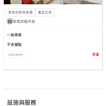
合
作
查詢空房與房價
電話訂房
提
房間詳細內容
案
一般專案
飯
店
不含餐點
合
客滿
2026/08/06
作
廠
商
合
作
設施與服務