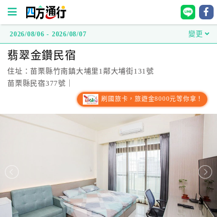
2026/08/06 - 2026/08/07
變更
四
翡翠金鑽民宿
方
通
住址：苗栗縣竹南鎮大埔里1鄰大埔街131號
行
苗栗縣民宿377號｜
訂
刷國旅卡，旅遊金8000元等你拿！
房
台
灣
訂
房
直