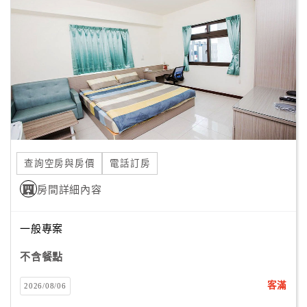
顧
客
滿
意
度
訂
單
查詢空房與房價
電話訂房
管
理
房間詳細內容
一般專案
會
員
不含餐點
帳
戶
客滿
2026/08/06