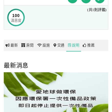
(共1則評鑑)
網
100
紅
滿意度
帶
你
玩
最新
房間
設施
交通
說明
推薦
玩
樂
最新消息
地
圖
顧
客
服
務