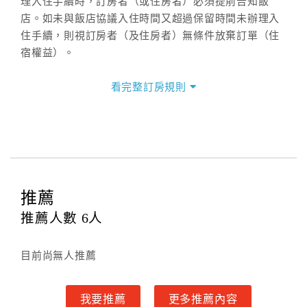
理入住手續時，訂房者（或住房者）必須提前告知飯
店。如未與飯店協議入住時間又超過保留時間未辦理入
住手續，則視訂房者（及住房者）無條件放棄訂單（住
宿權益）。
三、退房手續(Check out)
看完整訂房規則
本飯店退房時間(Check-out)為 （
11：00前
），訂房者
與飯店之其他交易﹝如續住、加床、餐費、小費、電話
費...等﹞所發生之費用，必須與飯店現場結清。
四、訂單異動
訂房者應於
入住前5日
（不含入住當日）提出申辦，如未
提出申辦不得異動訂單。
推薦
每筆訂單異動限定
乙
次，限原訂飯店，異動完成後不得
推薦人數
6
人
辦理取消退款。
訂單異動後，訂單費用總計大於原訂單費用總計時，訂
目前尚無人推薦
房者應補足差額。（限原訂飯店）
訂單異動後，訂單費用總計小於原訂單費用總計時，訂
房者不得要求退其差額。（限原訂飯店）
我要推薦
更多推薦內容