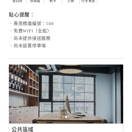
第四台
保險箱
刷卡
上網
行李寄放
貼心提醒：
．專用標識編號：508
．免費WIFI（全館）
．尚未提供接送服務
．尚未設置停車場
公共區域