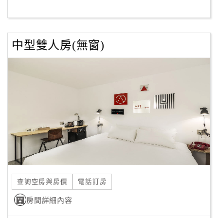
訂
中型雙人房(無窗)
房
Q&A
國
旅
卡
訂
房
請
款
查詢空房與房價
電話訂房
收
房間詳細內容
據