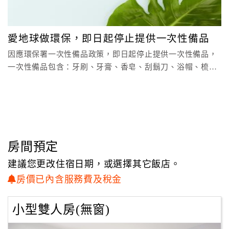
顧
客
愛地球做環保，即日起停止提供一次性備品
滿
因應環保署一次性備品政策，即日起停止提供一次性備品，
意
一次性備品包含：牙刷、牙膏、香皂、刮鬍刀、浴帽、梳
度
子、化妝棉、牙線棒
訂
單
管
理
房間預定
建議您更改住宿日期，或選擇其它飯店。
會
房價已內含服務費及稅金
員
帳
小型雙人房(無窗)
戶