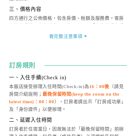
三、價格內容
四方通行之公佈價格，包含房價、稅額及服務費。客房
價格隨季節及人文活動而異動，以選項「查詢空房與房
價」之當日價格為標準。
看完整注意事項
四、訂單異動
訂房成功後，訂房者如需異動內容，須於住房前在四方
通行「客服聯絡單」提出申辦，四方通行
恕不接受以電
訂房規則
話方式異動
訂單。
※非客服時間之申辦異動，皆為次日計算及辦理。
一、入住手續(Check in)
五、客服時間
本飯店接受辦理入住時間(Check-in)為
16：00後
（請見
房間介紹說明；
最晚保留時間(keep the room on the
週一至週日，上午9:00～晚上6:00
latest time)：00：00
），訂房者請出示「訂房成功單」
六、聯絡方式
及「身份證件」以便辦理。
週一至週日：
客服聯絡單
、
LINE@
、電話：
二、延遲入住時間
(07)9682715 。
訂房者於住宿當日，因故無法於「最晚保留時間」前辦