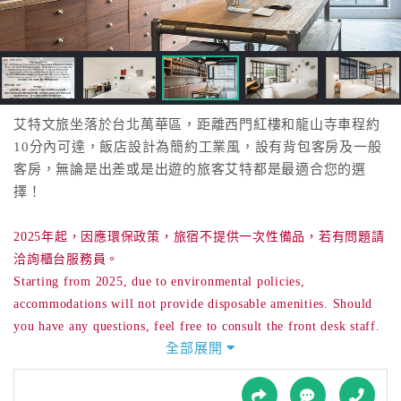
接
跟
飯
店
訂
房
艾特文旅坐落於台北萬華區，距離西門紅樓和龍山寺車程約
HOT
10分內可達，飯店設計為簡約工業風，設有背包客房及一般
客房，無論是出差或是出遊的旅客艾特都是最適合您的選
擇！
特
色
2025年起，因應環保政策，旅宿不提供一次性備品，若有問題請
民
洽詢櫃台服務員。
宿
Starting from 2025, due to environmental policies,
accommodations will not provide disposable amenities. Should
全
you have any questions, feel free to consult the front desk staff.
球
全部展開
租
車