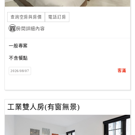
旅
伴
計
查詢空房與房價
電話訂房
劃
房間詳細內容
商
一般專案
品
宣
不含餐點
傳
客滿
2026/08/07
工業雙人房(有窗無景)