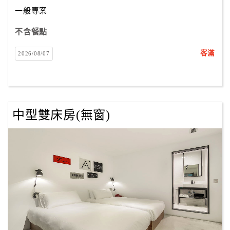
合
一般專案
作
不含餐點
提
案
客滿
2026/08/07
飯
店
合
中型雙床房(無窗)
作
廠
商
合
作