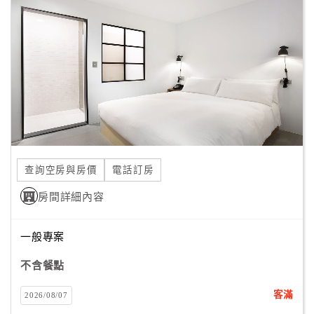
客
服
聯
絡
單
Line
線
查詢空房與房價
電話訂房
上
客
房間詳細內容
服
一般專案
紅
不含餐點
利
查
客滿
2026/08/07
詢