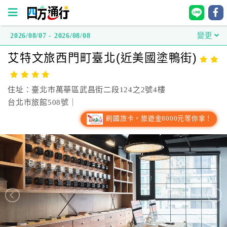
2026/08/07 - 2026/08/08
變更
四
艾特文旅西門町臺北(近美國塗鴨街)
方
通
行
住址：臺北市萬華區武昌街二段124之2號4樓
訂
台北市旅館508號｜
房
刷國旅卡，旅遊金8000元等你拿！
台
灣
訂
房
直