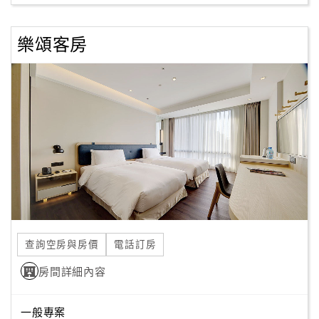
樂頌客房
訂
房
Q&A
國
旅
卡
訂
房
查詢空房與房價
電話訂房
請
款
房間詳細內容
收
據
一般專案