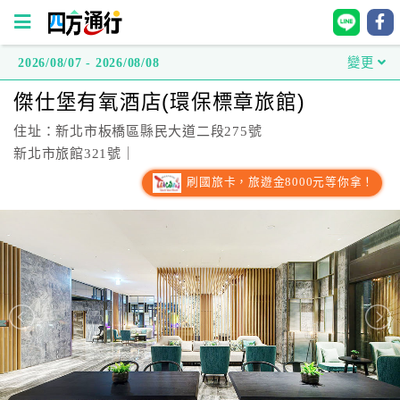
2026/08/07 - 2026/08/08
變更
四
傑仕堡有氧酒店(環保標章旅館)
方
通
住址：新北市板橋區縣民大道二段275號
行
新北市旅館321號｜
訂
刷國旅卡，旅遊金8000元等你拿！
房
台
灣
訂
房
直