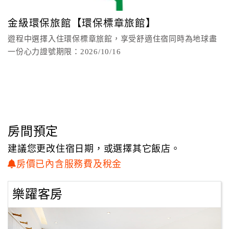
顧
金級環保旅館【環保標章旅館】
客
遊程中選擇入住環保標章旅館，享受舒適住宿同時為地球盡
滿
一份心力證號期限：2026/10/16
意
度
訂
單
管
房間預定
理
建議您更改住宿日期，或選擇其它飯店。
房價已內含服務費及稅金
會
員
樂躍客房
帳
戶