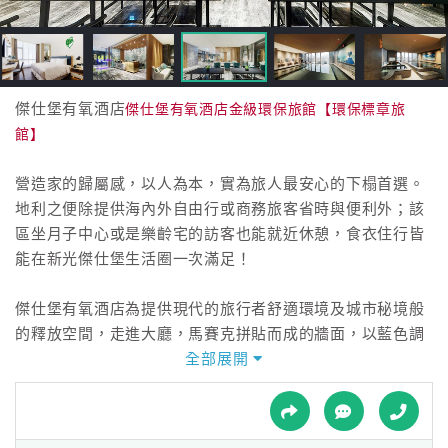
接
跟
飯
店
訂
傑仕堡有氧酒店
傑仕堡有氧酒店金級環保旅館【環保標章旅
房
館】
HOT
營造家的歸屬感，以人為本，實為旅人最安心的下榻首選。
地利之便除提供海內外自由行或商務旅客省時與便利外；該
特
區坐月子中心或是樂齡宅的訪客也能就近休憩，食衣住行皆
色
能在新光傑仕堡生活圈一次滿足！
民
宿
傑仕堡有氧酒店為提供現代的旅行者舒適環境及城市秘境般
的釋放空間，走進大廳，馬賽克拼貼而成的牆面，以藍色調
呼應大自然，帶給旅客抵達新城市飛舞般的愉悅心情；進入
全部展開
全
客房，透過建材、原木系色調的簡約佈置，營造居家般的溫
球
暖、自在。公共休憩空間除異國美饌主題餐廳滿足饕客味
租
車
蕾，日式禪風SPA 芳療、岩盤浴、日本碳酸泉等設施，讓旅