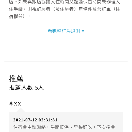
店。如未與飯店協議入住時間又超過保留時間未辦理入
住手續，則視訂房者（及住房者）無條件放棄訂單（住
宿權益）。
三、退房手續(Check out)
看完整訂房規則
本飯店退房時間(Check-out)為 （
12：00前
），訂房者
與飯店之其他交易﹝如續住、加床、餐費、小費、電話
費...等﹞所發生之費用，必須與飯店現場結清。
四、訂單異動
訂房者應於
入住前2日
（不含入住當日）提出申辦，如未
提出申辦不得異動訂單。
推薦
每筆訂單異動限定
乙
次，限原訂飯店，異動完成後不得
推薦人數
5
人
辦理取消退款。
訂單異動後，訂單費用總計大於原訂單費用總計時，訂
李XX
房者應補足差額。（限原訂飯店）
訂單異動後，訂單費用總計小於原訂單費用總計時，訂
2021-07-12 02:31:31
房者不得要求退其差額。（限原訂飯店）
住宿會主動聯絡，房間乾淨、早餐好吃，下次還會
五、保留住宿權益(保留住房)