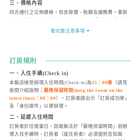
三、價格內容
四方通行之公佈價格，包含房價、稅額及服務費。客房
價格隨季節及人文活動而異動，以選項「查詢空房與房
價」之當日價格為標準。
看完整注意事項
四、訂單異動
訂房成功後，訂房者如需異動內容，須於住房前在四方
通行「客服聯絡單」提出申辦，四方通行
恕不接受以電
訂房規則
話方式異動
訂單。
※非客服時間之申辦異動，皆為次日計算及辦理。
一、入住手續(Check in)
五、客服時間
本飯店接受辦理入住時間(Check-in)為
15：00後
（請見
房間介紹說明；
最晚保留時間(keep the room on the
週一至週日，上午9:00～晚上6:00
latest time)：00：00
），訂房者請出示「訂房成功單」
六、聯絡方式
及「身份證件」以便辦理。
週一至週日：
客服聯絡單
、
LINE@
、電話：
二、延遲入住時間
(07)9682715 。
訂房者於住宿當日，因故無法於「最晚保留時間」前辦
理入住手續時，訂房者（或住房者）必須提前告知飯