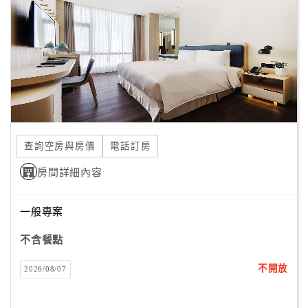
客
服
聯
絡
單
Line
查詢空房與房價
電話訂房
線
房間詳細內容
上
客
服
一般專案
不含餐點
紅
不開放
2026/08/07
利
查
詢