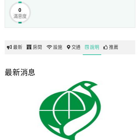
人在繁鬧的城市中放鬆獨享屬於自己的寧靜，同時，商務客
0
所需小型隱密的會議也能於行政貴賓樓層舉辦。
滿意度
網
紅
帶
你
最新
房間
設施
交通
說明
推薦
玩
玩
最新消息
樂
地
圖
顧
客
服
務