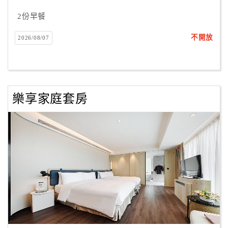
合
2份早餐
作
提
不開放
2026/08/07
案
飯
店
樂享家庭套房
合
作
廠
商
合
作