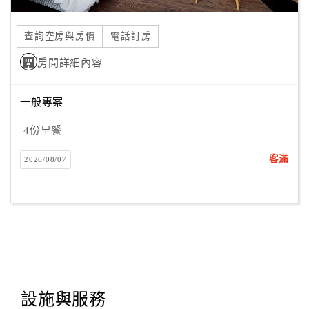
合
作
查詢空房與房價
電話訂房
提
房間詳細內容
案
一般專案
飯
店
4份早餐
合
客滿
2026/08/07
作
廠
商
合
作
設施與服務