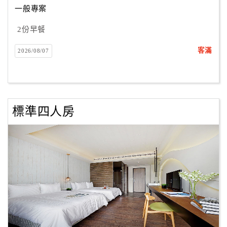
一般專案
2份早餐
訂
房
客滿
2026/08/07
Q&A
國
旅
標準四人房
卡
訂
房
請
款
收
據