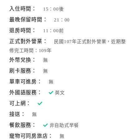
旅
伴
入住時間：
15：00後
計
最晚保留時間：
21：00
劃
退房時間：
11：00前
正式對外營業：
民國107年正式對外營業，近期整
商
修完工時間：109年
品
宣
外幣兌換：
無
傳
刷卡服務：
無
單車可進房：
無
外國語服務：
英文
可上網：
接送：
無
餐飲服務：
非自助式早餐
寵物可同房旅店：
無