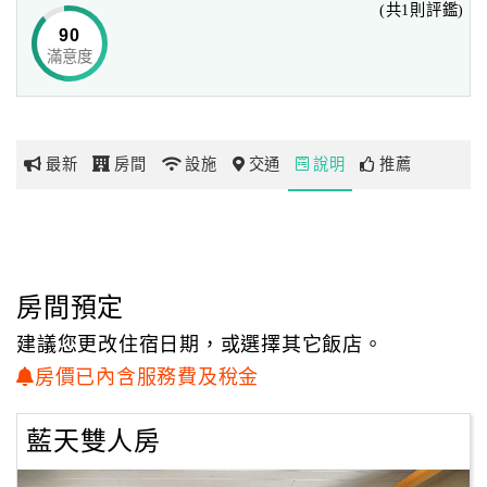
(共1則評鑑)
粼粼的湖光山色，夜晚抬頭更可看見漫天星斗，是旅人放鬆
90
身心的最佳選擇。「日月潭住宿·藍天水灣旅宿(Blue Sky
滿意度
網
Bay B&B)」主人本身也有遊艇船隊,民宿內以郵輪設計為主
紅
題，房間使用船艙設計，讓每間房間呈現各種令人驚艷的風
帶
格...
你
最新
房間
設施
交通
說明
推薦
玩
玩
樂
地
房間預定
圖
建議您更改住宿日期，或選擇其它飯店。
顧
房價已內含服務費及稅金
客
服
藍天雙人房
務