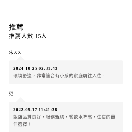
四、訂單異動
訂房者應於
入住前2日
（不含入住當日）提出申辦，如未
提出申辦不得異動訂單。
推薦
每筆訂單異動限定
乙
次，限原訂飯店，異動完成後不得
推薦人數
15
人
辦理取消退款。
訂單異動後，訂單費用總計大於原訂單費用總計時，訂
朱XX
房者應補足差額。（限原訂飯店）
訂單異動後，訂單費用總計小於原訂單費用總計時，訂
2024-10-25 02:31:43
房者不得要求退其差額。（限原訂飯店）
環境舒適，非常適合有小孩的家庭前往入住。
五、保留住宿權益(保留住房)
．訂房者因故辦理訂單異動，本飯店可接受
保留住宿金
范
額3個月
限原訂飯店），異動完成後不得辦理取消退款。
（提出申辦日為保留起算日）
2022-05-17 11:41:38
．訂房者使用「保留住宿金額」時，請注意！為避免飯
飯店品質良好，服務親切，餐飲水準高，住宿的最
店客滿，敬請及早計畫，如逾時未提出申辦，視同無條
佳選擇！
件放棄訂單（住宿權益）。 （限原訂飯店使用）