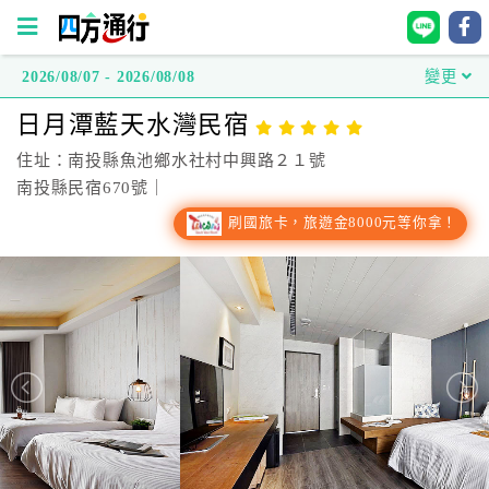
2026/08/07 - 2026/08/08
變更
四
日月潭藍天水灣民宿
方
通
住址：南投縣魚池鄉水社村中興路２１號
行
南投縣民宿670號｜
訂
刷國旅卡，旅遊金8000元等你拿！
房
台
灣
訂
房
直