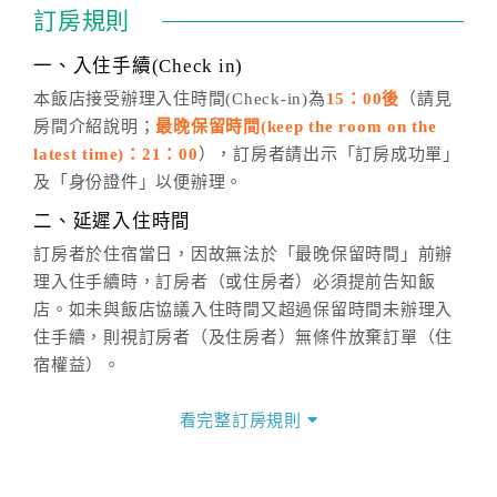
通行「客服聯絡單」提出申辦，四方通行
恕不接受以電
訂房規則
話方式異動
訂單。
※非客服時間之申辦異動，皆為次日計算及辦理。
一、入住手續(Check in)
五、客服時間
本飯店接受辦理入住時間(Check-in)為
15：00後
（請見
房間介紹說明；
最晚保留時間(keep the room on the
週一至週日，上午9:00～晚上6:00
latest time)：21：00
），訂房者請出示「訂房成功單」
六、聯絡方式
及「身份證件」以便辦理。
週一至週日：
客服聯絡單
、
LINE@
、電話：
二、延遲入住時間
(07)9682715 。
訂房者於住宿當日，因故無法於「最晚保留時間」前辦
理入住手續時，訂房者（或住房者）必須提前告知飯
店。如未與飯店協議入住時間又超過保留時間未辦理入
住手續，則視訂房者（及住房者）無條件放棄訂單（住
宿權益）。
三、退房手續(Check out)
看完整訂房規則
本飯店退房時間(Check-out)為 （
11：00前
），訂房者
與飯店之其他交易﹝如續住、加床、餐費、小費、電話
費...等﹞所發生之費用，必須與飯店現場結清。