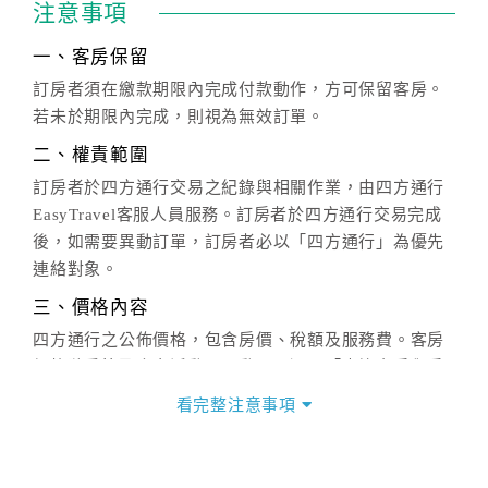
注意事項
一、客房保留
訂房者須在繳款期限內完成付款動作，方可保留客房。
若未於期限內完成，則視為無效訂單。
二、權責範圍
訂房者於四方通行交易之紀錄與相關作業，由四方通行
EasyTravel客服人員服務。訂房者於四方通行交易完成
後，如需要異動訂單，訂房者必以「四方通行」為優先
連絡對象。
三、價格內容
四方通行之公佈價格，包含房價、稅額及服務費。客房
價格隨季節及人文活動而異動，以選項「查詢空房與房
價」之當日價格為標準。
看完整注意事項
四、訂單異動
訂房成功後，訂房者如需異動內容，須於住房前在四方