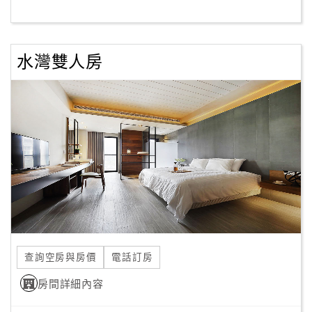
客
服
水灣雙人房
聯
絡
單
Line
線
上
客
服
查詢空房與房價
電話訂房
紅
利
房間詳細內容
查
詢