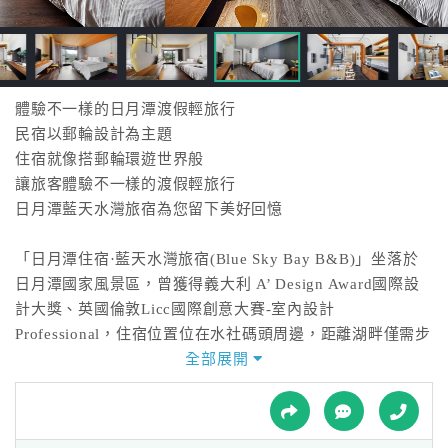
接
跟
飯
店
訂
體驗不一樣的日月潭渡假輕旅行
房
民宿以郵輪設計為主題
HOT
住宿就像搭郵輪環遊世界般
讓旅客體驗不一樣的渡假輕旅行
日月潭藍天水灣旅宿為您留下美好回憶
特
色
「日月潭住宿·藍天水灣旅宿(Blue Sky Bay B&B)」坐落於
民
日月潭國家風景區，曾獲得義大利 A’ Design Award國際設
宿
計大獎、英國倫敦Licc國際創意大賽-室內設計
Professional，住宿位置位在水社碼頭周邊，距離湖畔僅需步
行幾分鐘便可抵達，周邊鄰近日月潭水社碼頭、日月潭浪漫
全部展開
全
羅馬式教堂～耶穌堂、CNN票選十大最美自行車步道、向山
球
遊客中心、文武廟、伊達邵等必遊景點，日月潭的美，彷彿
租
車
仙境般，讓人難以用筆墨形容的出，在這裡白天可欣賞波光