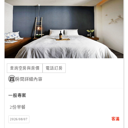
顧
客
滿
意
度
訂
單
查詢空房與房價
電話訂房
管
理
房間詳細內容
一般專案
會
員
2份早餐
帳
戶
客滿
2026/08/07