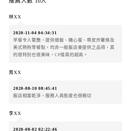
推薦人數
10
人
辦理取消退款。
訂單異動後，訂單費用總計大於原訂單費用總計時，訂
林XX
房者應補足差額。（限原訂飯店）
訂單異動後，訂單費用總計小於原訂單費用總計時，訂
2020-11-04 04:34:31
房者不得要求退其差額。（限原訂飯店）
早餐令人驚艷，提供燉飯、糖心蛋、帶皮炸薯條及
五、保留住宿權益(保留住房)
美式熱狗等餐點，均非一般飯店會提供之品項，真
．訂房者因故辦理訂單異動，本飯店可接受
保留住宿金
的很特別也很美味，CP值真的超高。
額12個月
限原訂飯店），異動完成後不得辦理取消退
款。（提出申辦日為保留起算日）
育XX
．訂房者使用「保留住宿金額」時，請注意！為避免飯
店客滿，敬請及早計畫，如逾時未提出申辦，視同無條
2020-08-10 08:45:41
件放棄訂單（住宿權益）。 （限原訂飯店使用）
飯店相當乾淨，服務人員態度也很親切
．每筆訂單異動限定乙次，限原訂飯店，異動完成後不
得辦理取消退款。
．訂單異動後，訂單費用總計大於原訂單費用總計時，
李XX
訂房者應補足差額。 限原訂飯店
．訂單異動後，訂單費用總計小於原訂單費用總計時，
2020-08-02 02:22:46