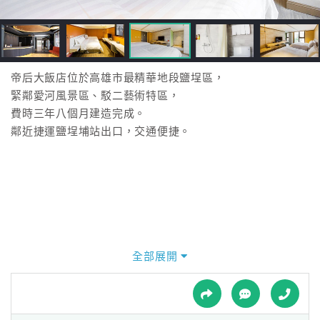
接
跟
飯
店
訂
帝后大飯店位於高雄市最精華地段鹽埕區，
房
緊鄰愛河風景區、駁二藝術特區，
HOT
費時三年八個月建造完成。
鄰近捷運鹽埕埔站出口，交通便捷。
特
色
民
宿
全部展開
全
球
租
車