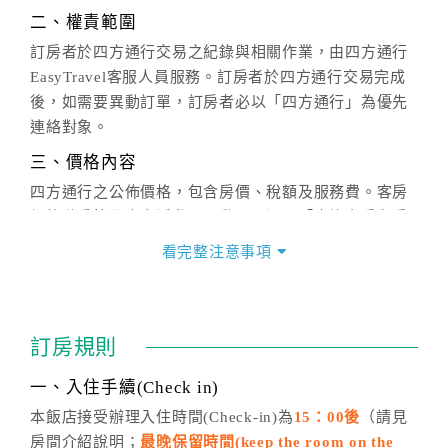
二、權責範圍
訂房者於四方通行交易之紀錄與相關作業，由四方通行
EasyTravel客服人員服務。訂房者於四方通行交易完成
後，如需要異動訂單，訂房者必以「四方通行」為優先
連絡對象。
三、價格內容
四方通行之公佈價格，包含房價、稅額及服務費。客房
價格隨季節及人文活動而異動，以選項「查詢空房與房
價」之當日價格為標準。
看完整注意事項
四、訂單異動
訂房成功後，訂房者如需異動內容，須於住房前在四方
通行「客服聯絡單」提出申辦，四方通行
恕不接受以電
訂房規則
話方式異動
訂單。
※非客服時間之申辦異動，皆為次日計算及辦理。
一、入住手續(Check in)
五、客服時間
本飯店接受辦理入住時間(Check-in)為
15：00後
（請見
房間介紹說明；
最晚保留時間(keep the room on the
週一至週日，上午9:00～晚上6:00