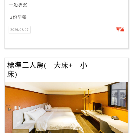
一般專案
2份早餐
訂
房
客滿
2026/08/07
Q&A
國
旅
標準三人房(一大床+一小
卡
床)
訂
房
請
款
收
據