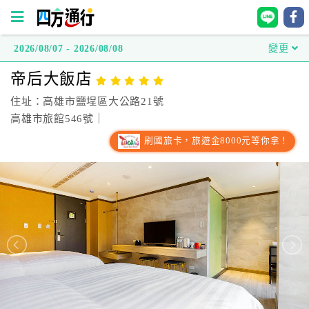
2026/08/07 - 2026/08/08
變更
四
帝后大飯店
方
通
住址：高雄市鹽埕區大公路21號
行
高雄市旅館546號｜
訂
刷國旅卡，旅遊金8000元等你拿！
房
台
灣
訂
房
直