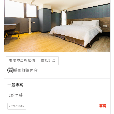
顧
客
滿
意
度
訂
單
查詢空房與房價
電話訂房
管
理
房間詳細內容
一般專案
會
員
2份早餐
帳
戶
客滿
2026/08/07