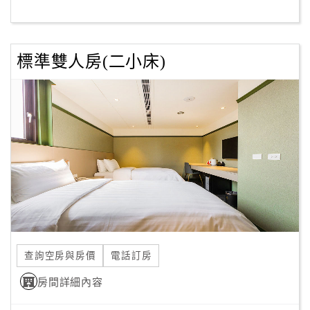
客
服
標準雙人房(二小床)
聯
絡
單
Line
線
上
客
服
查詢空房與房價
電話訂房
紅
利
房間詳細內容
查
詢