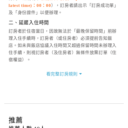
latest time)：00：00
），訂房者請出示「訂房成功單」
六、聯絡方式
及「身份證件」以便辦理。
週一至週日：
客服聯絡單
、
LINE@
、電話：
二、延遲入住時間
(07)9682715 。
訂房者於住宿當日，因故無法於「最晚保留時間」前辦
理入住手續時，訂房者（或住房者）必須提前告知飯
店。如未與飯店協議入住時間又超過保留時間未辦理入
住手續，則視訂房者（及住房者）無條件放棄訂單（住
宿權益）。
三、退房手續(Check out)
看完整訂房規則
本飯店退房時間(Check-out)為 （
12：00前
），訂房者
與飯店之其他交易﹝如續住、加床、餐費、小費、電話
費...等﹞所發生之費用，必須與飯店現場結清。
四、訂單異動
訂房者應於
入住前2日
（不含入住當日）提出申辦，如未
提出申辦不得異動訂單。
推薦
每筆訂單異動限定
乙
次，限原訂飯店，異動完成後不得