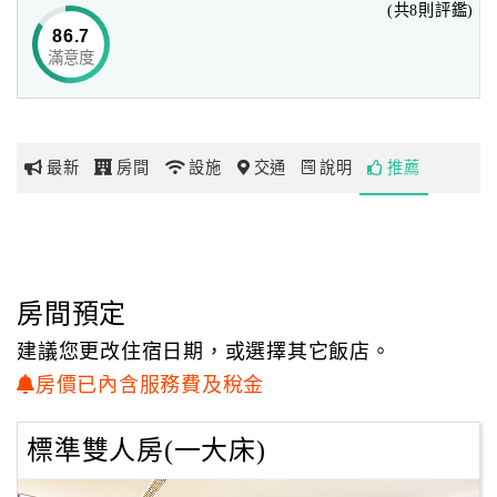
(共8則評鑑)
86.7
滿意度
網
紅
帶
你
最新
房間
設施
交通
說明
推薦
玩
玩
樂
地
房間預定
圖
建議您更改住宿日期，或選擇其它飯店。
顧
房價已內含服務費及稅金
客
服
標準雙人房(一大床)
務