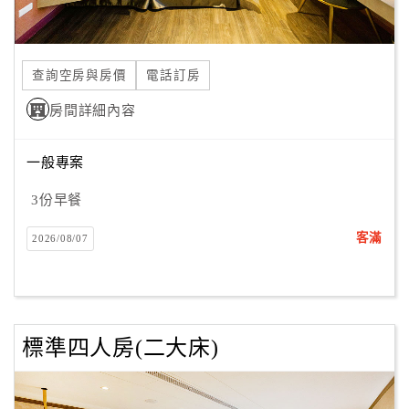
合
作
提
查詢空房與房價
電話訂房
案
房間詳細內容
飯
一般專案
店
合
3份早餐
作
客滿
2026/08/07
廠
商
合
標準四人房(二大床)
作