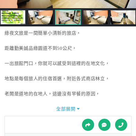
接
跟
飯
店
訂
綠夜文旅是一間簡單小清新的旅店，
房
HOT
距離勤美誠品綠園道不到50公尺，
一出旅館門口，你就可以感受到這裡的在地文化，
特
色
地點是每個旅人的住宿首選，附近各式商店林立，
民
宿
老闆是道地的在地人，這邊沒有早餐的原因，
是因為體會到當地有無數的好吃早點，
全部展開
全
球
我們房價之所以便宜，是因為都回饋到旅客身上，
租
車