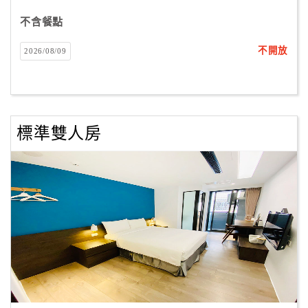
合
不含餐點
作
提
不開放
2026/08/09
案
飯
店
標準雙人房
合
作
廠
商
合
作