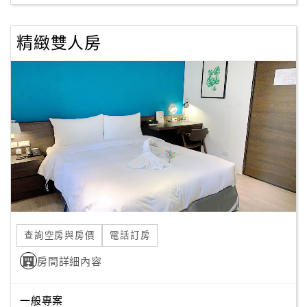
精緻雙人房
訂
房
Q&A
國
旅
卡
訂
房
查詢空房與房價
電話訂房
請
款
房間詳細內容
收
據
一般專案