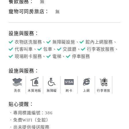
餐飲服務：
無
寵物可同房旅店：
無
設施與服務：
衣物送洗服務、
無障礙設施、
館內上網服務、
代客叫車、
包車、
交誼廳、
行李寄放服務、
現場刷卡服務、
電梯、
停車服務
設施與服務：
洗衣
木質地板
無障礙
刷卡
上網
行李寄放
貼心提醒：
．專用標識編號：386
．免費WIFI（全館）
．尚未提供接送服務