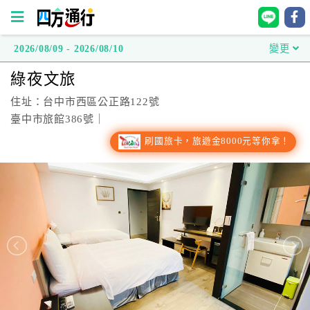
2026/08/09 - 2026/08/10
變更
四
綠夜文旅
方
通
住址：台中市西區公正路122號
行
臺中市旅館386號｜
訂
刷國旅卡，旅遊金8000元等你拿！
房
台
灣
訂
房
直