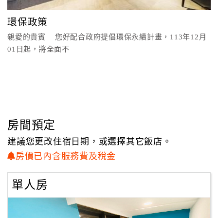
顧
環保政策
客
親愛的貴賓 您好配合政府提倡環保永續計畫，113年12月
滿
01日起，將全面不
意
度
訂
單
管
房間預定
理
建議您更改住宿日期，或選擇其它飯店。
房價已內含服務費及稅金
會
員
單人房
帳
戶