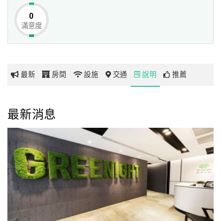
每間客房皆有獨立私人陽台，以及空調，
0
滿意度
網
質感新時尚。
紅
帶
環保政策
你
親愛的貴賓 您好
最新
房間
設施
交通
說明
推薦
玩
配合政府提倡環保永續計畫，113年12月01日起，將全面不
提供免費的一次性拋棄式備品(梳子、牙刷、牙膏、棉花棒、
刮鬍刀、牙線、浴帽、等。)。
玩
最新消息
感謝您與綠夜文旅一起愛護地球！永續旅遊的行列!
樂
地
再度提醒您，住宿時請自行攜帶以上相關衛生用品，感謝您
圖
的配合!
顧
客
服
務