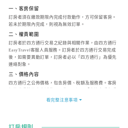
一、客房保留
訂房者須在繳款期限內完成付款動作，方可保留客房。
若未於期限內完成，則視為無效訂單。
二、權責範圍
訂房者於四方通行交易之紀錄與相關作業，由四方通行
EasyTravel客服人員服務。訂房者於四方通行交易完成
後，如需要異動訂單，訂房者必以「四方通行」為優先
連絡對象。
三、價格內容
四方通行之公佈價格，包含房價、稅額及服務費。客房
價格隨季節及人文活動而異動，以選項「查詢空房與房
價」之當日價格為標準。
看完整注意事項
四、訂單異動
訂房成功後，訂房者如需異動內容，須於住房前在四方
通行「客服聯絡單」提出申辦，四方通行
恕不接受以電
訂房規則