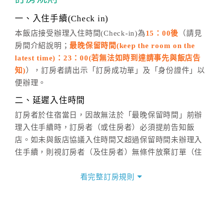
話方式異動
訂單。
※非客服時間之申辦異動，皆為次日計算及辦理。
一、入住手續(Check in)
五、客服時間
本飯店接受辦理入住時間(Check-in)為
15：00後
（請見
房間介紹說明；
最晚保留時間(keep the room on the
週一至週日，上午9:00～晚上6:00
latest time)：23：00(若無法如時到達請事先與飯店告
六、聯絡方式
知)
），訂房者請出示「訂房成功單」及「身份證件」以
週一至週日：
客服聯絡單
、
LINE@
、電話：
便辦理。
(07)9682715 。
二、延遲入住時間
訂房者於住宿當日，因故無法於「最晚保留時間」前辦
理入住手續時，訂房者（或住房者）必須提前告知飯
店。如未與飯店協議入住時間又超過保留時間未辦理入
住手續，則視訂房者（及住房者）無條件放棄訂單（住
宿權益）。
看完整訂房規則
三、退房手續(Check out)
本飯店退房時間(Check-out)為 （
11：00前
），訂房者
與飯店之其他交易﹝如續住、加床、餐費、小費、電話
費...等﹞所發生之費用，必須與飯店現場結清。