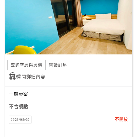
客
服
聯
絡
單
Line
查詢空房與房價
電話訂房
線
房間詳細內容
上
客
服
一般專案
不含餐點
紅
不開放
2026/08/09
利
查
詢