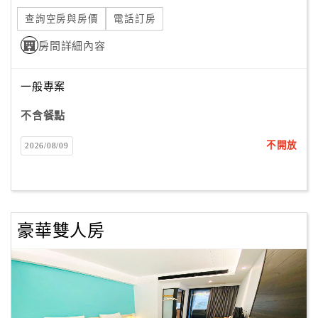
旅
伴
查詢空房與房價
電話訂房
計
房間詳細內容
劃
一般專案
商
不含餐點
品
宣
不開放
2026/08/09
傳
豪華雙人房