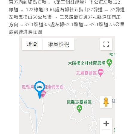
旅
東方向到終點右轉→〈第三個紅綠燈〉下公館左轉122
伴
線道 → 122線道29.6k處右轉往五指山37縣道 → 37縣道
計
左轉五指山50公尺後 → 三叉路最右邊37-1縣道往南庄
劃
方向 →37-1縣道3.5處左轉67-1縣道→ 67-1縣道2.5公里
處到達淇岄莊園
商
品
宣
傳