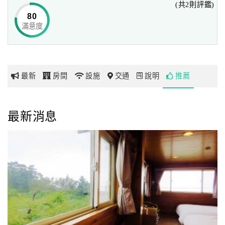
(共2則評鑑)
約。
80
滿意度
網
民宿每年12開始到隔年四月是櫻花季，四月底到五月中是螢
紅
火蟲跟油桐花是主角，民宿夏夜的星空非常美麗，可看到南
帶
方燦爛的星空還有浪漫的銀河，秋天的星空更是您不可錯過
你
的好戲，來到民宿我們希望您能放下壓力靜靜地去聆聽蟲鳴
最新
房間
設施
交通
說明
推薦
玩
鳥叫，讓壓力在不知不覺中釋放出來。
民宿提供自然樸實的環境誠摯地期待您的到來。
玩
最新消息
樂
地
圖
顧
客
服
務