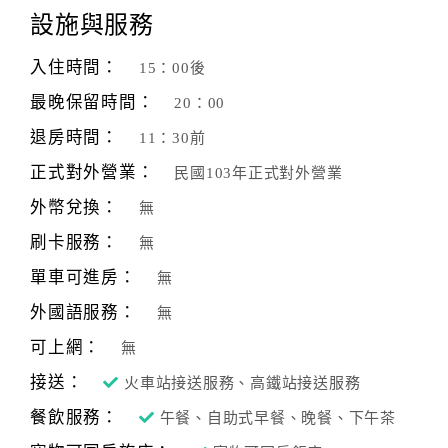
設施與服務
客
服
入住時間：
15：00後
聯
最晚保留時間：
20：00
絡
單
退房時間：
11：30前
正式對外營業：
民國103年正式對外營業
Line
外幣兌換：
無
線
刷卡服務：
無
上
單車可進房：
客
無
服
外國語服務：
無
可上網：
無
紅
接送：
火車站接送服務、高鐵站接送服務
利
餐飲服務：
午餐、自助式早餐、晚餐、下午茶
查
詢