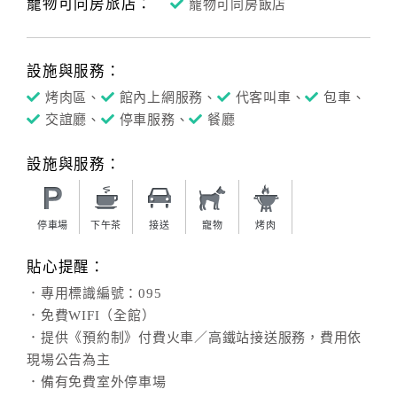
寵物可同房旅店：
寵物可同房飯店
訂
設施與服務：
房
烤肉區、
館內上網服務、
代客叫車、
包車、
Q&A
交誼廳、
停車服務、
餐廳
國
設施與服務：
旅
卡
訂
停車場
下午茶
接送
寵物
烤肉
房
貼心提醒：
．專用標識編號：095
請
．免費WIFI（全館）
款
．提供《預約制》付費火車／高鐵站接送服務，費用依
收
現場公告為主
據
．備有免費室外停車場