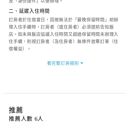
及「身份證件」以便辦理。
週一至週日：
客服聯絡單
、
LINE@
、電話：
二、延遲入住時間
(07)9682715 。
訂房者於住宿當日，因故無法於「最晚保留時間」前辦
理入住手續時，訂房者（或住房者）必須提前告知飯
店。如未與飯店協議入住時間又超過保留時間未辦理入
住手續，則視訂房者（及住房者）無條件放棄訂單（住
宿權益）。
三、退房手續(Check out)
看完整訂房規則
本飯店退房時間(Check-out)為 （
11：30前
），訂房者
與飯店之其他交易﹝如續住、加床、餐費、小費、電話
費...等﹞所發生之費用，必須與飯店現場結清。
四、訂單異動
訂房者應於
入住前2日
（不含入住當日）提出申辦，如未
提出申辦不得異動訂單。
推薦
每筆訂單異動限定
乙
次，限原訂飯店，異動完成後不得
推薦人數
6
人
辦理取消退款。