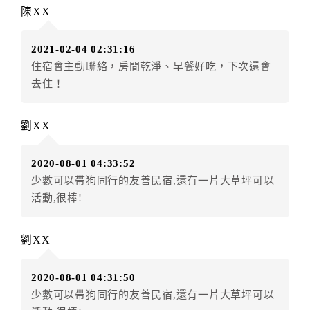
訂單異動後，訂單費用總計大於原訂單費用總計時，訂
陳XX
房者應補足差額。（限原訂飯店）
訂單異動後，訂單費用總計小於原訂單費用總計時，訂
2021-02-04 02:31:16
房者不得要求退其差額。（限原訂飯店）
住宿會主動聯絡，房間乾淨、早餐好吃，下次還會
五、保留住宿權益(保留住房)
去住！
．訂房者因故辦理訂單異動，本飯店可接受
保留住宿金
額12個月
限原訂飯店），異動完成後不得辦理取消退
劉XX
款。（提出申辦日為保留起算日）
．訂房者使用「保留住宿金額」時，請注意！為避免飯
2020-08-01 04:33:52
店客滿，敬請及早計畫，如逾時未提出申辦，視同無條
少數可以帶狗同行的友善民宿,還有一片大草坪可以
件放棄訂單（住宿權益）。 （限原訂飯店使用）
活動,很棒!
．每筆訂單異動限定乙次，限原訂飯店，異動完成後不
得辦理取消退款。
．訂單異動後，訂單費用總計大於原訂單費用總計時，
劉XX
訂房者應補足差額。 限原訂飯店
．訂單異動後，訂單費用總計小於原訂單費用總計時，
2020-08-01 04:31:50
訂房者不得要求退其差額。限原訂飯店
少數可以帶狗同行的友善民宿,還有一片大草坪可以