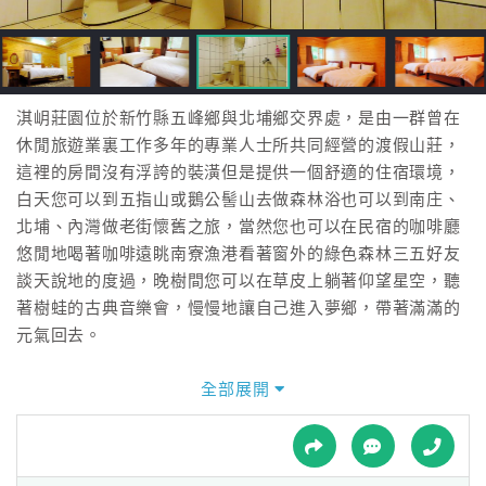
接
跟
飯
店
訂
淇岄莊園位於新竹縣五峰鄉與北埔鄉交界處，是由一群曾在
房
休閒旅遊業裏工作多年的專業人士所共同經營的渡假山莊，
HOT
這裡的房間沒有浮誇的裝潢但是提供一個舒適的住宿環境，
白天您可以到五指山或鵝公髻山去做森林浴也可以到南庄、
北埔、內灣做老街懷舊之旅，當然您也可以在民宿的咖啡廳
特
悠閒地喝著咖啡遠眺南寮漁港看著窗外的綠色森林三五好友
色
談天說地的度過，晚樹間您可以在草皮上躺著仰望星空，聽
民
著樹蛙的古典音樂會，慢慢地讓自己進入夢鄉，帶著滿滿的
宿
元氣回去。
咖啡廳裏提供您德國進口的有機花茶與咖啡，餐點我們採用
全部展開
全
當地的農作物來做料理，讓您的味蕾體驗到食物的原味，我
球
們有中式合菜與套餐供您選擇，當然我們主廚的水果大餐更
租
車
是您不可錯過的，因為食材講究新鮮現做如要品嘗請先預