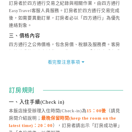
訂房者於四方通行交易之紀錄與相關作業，由四方通行
EasyTravel客服人員服務。訂房者於四方通行交易完成
後，如需要異動訂單，訂房者必以「四方通行」為優先
連絡對象。
三、價格內容
四方通行之公佈價格，包含房價、稅額及服務費。客房
價格隨季節及人文活動而異動，以選項「查詢空房與房
價」之當日價格為標準。
看完整注意事項
四、訂單異動
訂房成功後，訂房者如需異動內容，須於住房前在四方
通行「客服聯絡單」提出申辦，四方通行
恕不接受以電
訂房規則
話方式異動
訂單。
※非客服時間之申辦異動，皆為次日計算及辦理。
一、入住手續(Check in)
五、客服時間
本飯店接受辦理入住時間(Check-in)為
15：00後
（請見
房間介紹說明；
最晚保留時間(keep the room on the
週一至週日，上午9:00～晚上6:00
latest time)：20：00
），訂房者請出示「訂房成功單」
六、聯絡方式