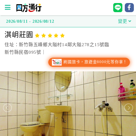
2026/08/11 - 2026/08/12
變更
四
淇岄莊園
方
通
住址：新竹縣五峰鄉大隘村14鄰大隘278之15號臨
行
新竹縣民宿095號｜
訂
刷國旅卡，旅遊金8000元等你拿！
房
台
灣
訂
房
直