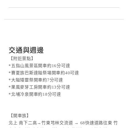
合
作
提
案
飯
交通與週邊
店
【附近景點】
合
*五指山風景區開車約16分可達
作
*賽夏族巴斯達隘祭場開車約40可達
*大隘矮靈祭開車約7分可達
*果風麥芽工房開車約13分可達
廠
*北埔冷泉開車約18分可達
商
合
作
【開車族】
北上 南下二高→竹東芎林交流道 → 68快速道路往東 竹