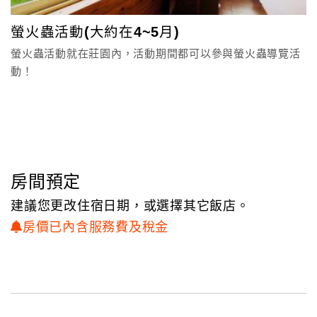
顧
螢火蟲活動(大約在4~5月)
客
螢火蟲活動就在莊園內，活動期間都可以參與螢火蟲導覽活
滿
動！
意
度
訂
單
管
房間預定
理
建議您更改住宿日期，或選擇其它飯店。
房價已內含服務費及稅金
會
員
帳
戶