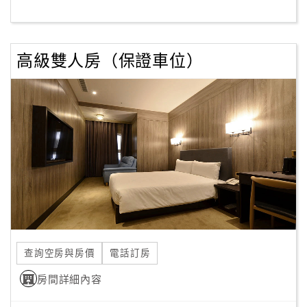
客
服
高級雙人房（保證車位）
聯
絡
單
Line
線
上
客
服
查詢空房與房價
電話訂房
紅
利
房間詳細內容
查
詢