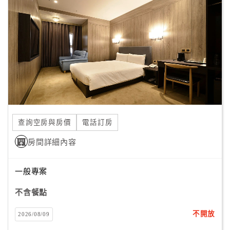
顧
客
滿
意
度
訂
單
查詢空房與房價
電話訂房
管
理
房間詳細內容
一般專案
會
員
不含餐點
帳
戶
不開放
2026/08/09