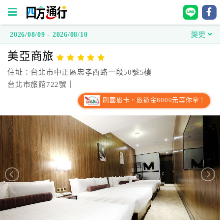
2026/08/09 - 2026/08/10
變更
四
美亞商旅
方
通
住址：台北市中正區忠孝西路一段50號5樓
行
台北市旅館722號｜
訂
刷國旅卡，旅遊金8000元等你拿！
房
台
灣
訂
房
直