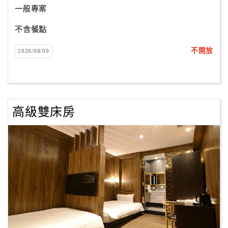
一般專案
不含餐點
訂
房
不開放
2026/08/09
Q&A
國
旅
高級雙床房
卡
訂
房
請
款
收
據