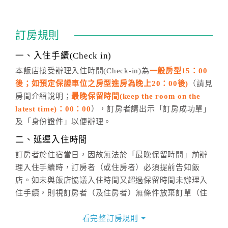
訂房成功後，訂房者如需異動內容，須於住房前在四方
通行「客服聯絡單」提出申辦，四方通行
恕不接受以電
訂房規則
話方式異動
訂單。
※非客服時間之申辦異動，皆為次日計算及辦理。
一、入住手續(Check in)
五、客服時間
本飯店接受辦理入住時間(Check-in)為
一般房型15：00
後；如預定保證車位之房型進房為晚上20：00後)
（請見
週一至週日，上午9:00～晚上6:00
房間介紹說明；
最晚保留時間(keep the room on the
六、聯絡方式
latest time)：00：00
），訂房者請出示「訂房成功單」
週一至週日：
客服聯絡單
、
LINE@
、電話：
及「身份證件」以便辦理。
(07)9682715 。
二、延遲入住時間
訂房者於住宿當日，因故無法於「最晚保留時間」前辦
理入住手續時，訂房者（或住房者）必須提前告知飯
店。如未與飯店協議入住時間又超過保留時間未辦理入
住手續，則視訂房者（及住房者）無條件放棄訂單（住
宿權益）。
看完整訂房規則
三、退房手續(Check out)