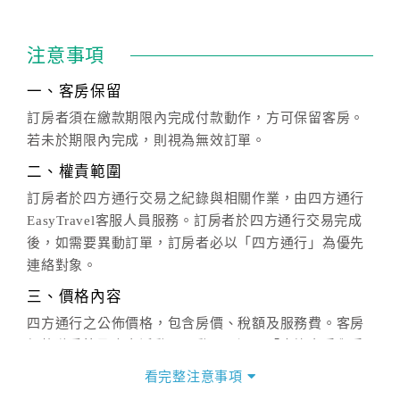
注意事項
一、客房保留
訂房者須在繳款期限內完成付款動作，方可保留客房。
若未於期限內完成，則視為無效訂單。
二、權責範圍
訂房者於四方通行交易之紀錄與相關作業，由四方通行
EasyTravel客服人員服務。訂房者於四方通行交易完成
後，如需要異動訂單，訂房者必以「四方通行」為優先
連絡對象。
三、價格內容
四方通行之公佈價格，包含房價、稅額及服務費。客房
價格隨季節及人文活動而異動，以選項「查詢空房與房
價」之當日價格為標準。
看完整注意事項
四、訂單異動