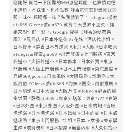
．訂房者使用「保留住宿金額」時，請注意！為避免飯
剛剛好 幫助一下困難的MM渡過難關，也算積功德
店客滿，敬請及早計畫，如逾時未提出申辦，視同無條
不尷尬、不踩雷、也不點數 靜香幫你安排最剛好的
件放棄訂單（住宿權益）。 （限原訂飯店使用）
那一味～ 想喝哪一味？私我就對了。 telegram搜索
．每筆訂單異動限定乙次，限原訂飯店，異動完成後不
qin669 Gleezy號qin670 就算今天世界不溫柔，讓
得辦理取消退款。
她來對你好一點 ?? Google 搜尋【靜香的秘密樂
．訂單異動後，訂單費用總計大於原訂單費用總計時，
園】 #風俗店 #日本外送茶 #?花妹 #酒店找小姐 #
訂房者應補足差額。 限原訂飯店
日本修車 #靜香日本外送茶 #東京 #大阪 #日本喝茶
．訂單異動後，訂單費用總計小於原訂單費用總計時，
#telegram搜索qin669 #出差旅遊 #上門服務 #東京
訂房者不得要求退其差額。限原訂飯店
外送茶 #大阪外送茶 #日本修車 #日本外賣 #東京上
門服務 #大阪上門服務 #日本上門服務 #東京風俗 #
六、取消訂單
官網669jpcom #日本風俗 #大阪風俗 #泡泡浴 #大
訂房者因故取消訂單辦理退款，依下列標準申辦：
阪風俗 #Gleezy號qin669 #約妹 #援交 #風俗推薦 #
◎住房日3天前辦理者，訂單費用扣除總計0%為手續費
日本約炮 #日本大阪 #大阪万博 #Tokyo #靜香的秘
◎住房日1天前辦理者，訂單費用扣除總計50%為手續費
密樂園 #靜香qin669 #東京外送茶 #東京???? #台灣
◎住房日當日辦理者，訂單費用扣除總計100%為手續費
#日本外圍 #東京外圍 #大阪外圍 #日本約炮 #吉原
◎住房日當日不得辦理。
泡泡浴 #日本泡泡浴 #日本嫖妓 #日本約愛 #日本旅
◎住房日當日未辦理入住手續者，視同住房，已付訂單
遊攻略 #東京上門服務 #空姐 #日本av女優 #東京學
之訂金將全額沒收。
生妹 #歌舞伎町 #日本按摩 #無套內射 #大久保找小