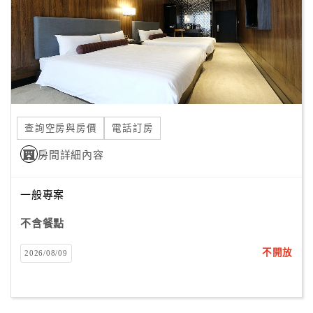
旅
伴
計
劃
商
品
查詢空房與房價
電話訂房
宣
傳
房間詳細內容
一般專案
不含餐點
不開放
2026/08/09