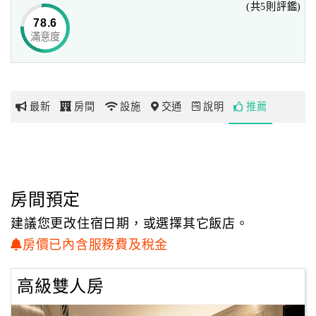
(共5則評鑑)
78.6
滿意度
網
紅
帶
你
最新
房間
設施
交通
說明
推薦
玩
玩
樂
地
房間預定
圖
建議您更改住宿日期，或選擇其它飯店。
顧
房價已內含服務費及稅金
客
服
高級雙人房
務