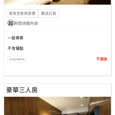
合
作
查詢空房與房價
電話訂房
提
房間詳細內容
案
一般專案
飯
店
不含餐點
合
不開放
2026/08/09
作
廠
商
豪華三人房
合
作