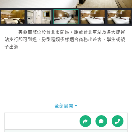
接
跟
飯
店
訂
美亞商旅位於台北市鬧區，距離台北車站及各大捷運
房
站步行即可到達，房型種類多樣適合商務出差客、學生或親
HOT
子出遊
特
色
民
宿
全部展開
全
球
租
車