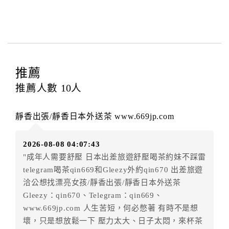
本飯店退房時間(Check-out)為 （
12：00前
），訂房者
與飯店之其他交易﹝如續住、加床、餐費、小費、電話
費...等﹞所發生之費用，必須與飯店現場結清。
四、訂單異動
訂房者應於
入住前2日
（不含入住當日）提出申辦，如未
推薦
提出申辦不得異動訂單。
推薦人數
10
人
每筆訂單異動限定
乙
次，限原訂飯店，異動完成後不得
辦理取消退款。
靜香出張/靜香日本外送茶 www.669jp.com
訂單異動後，訂單費用總計大於原訂單費用總計時，訂
房者應補足差額。（限原訂飯店）
2026-08-08 04:07:43
訂單異動後，訂單費用總計小於原訂單費用總計時，訂
"成年人需要舒壓 日本出差旅遊舒壓喝茶約妹不踩雷
房者不得要求退其差額。（限原訂飯店）
telegram喝茶qin669和Gleezy外約qin670 出差旅遊
五、保留住宿權益(保留住房)
洽公想找漂亮女孩/靜香出張/靜香日本外送茶
．訂房者因故辦理訂單異動，本飯店可接受
保留住宿金
Gleezy：qin670、Telegram：qin669、
額12個月
限原訂飯店），異動完成後不得辦理取消退
www.669jp.com 人生苦短，何必憋著 有時不是想
款。（提出申辦日為保留起算日）
壞，只是想放鬆一下 壓力太大、日子太悶，來杯茶