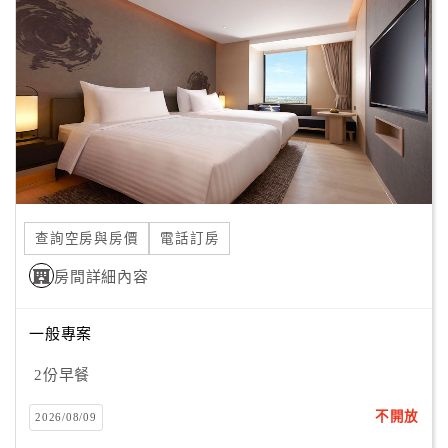
顧
客
滿
意
度
訂
單
查詢空房與房價
電話訂房
管
理
房間詳細內容
一般專案
會
員
2份早餐
帳
戶
不開放
2026/08/09