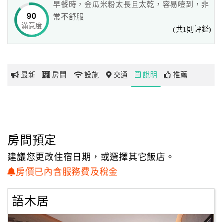
早餐時，金瓜米粉太長且太乾，容易噎到，非
90
常不舒服
每間客房都擁有獨立的溫泉浴池，其中，174間更具延伸露
滿意度
網
(共1則評鑑)
台的設計，通透開闊的空間引入飽滿陽光，
紅
悠閒舒適的度假享受為旅人喚醒能量。
帶
你
最新
房間
設施
交通
說明
推薦
玩
玩
樂
地
房間預定
圖
建議您更改住宿日期，或選擇其它飯店。
顧
房價已內含服務費及稅金
客
服
語木居
務