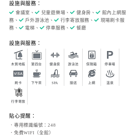
設施與服務：
會議室、
兒童遊樂場、
健身房、
館內上網服
務、
戶外游泳池、
行李寄放服務、
現場刷卡服
務、
電梯、
停車服務、
餐廳
設施與服務：
木質地板
第四台
健身房
游泳池
保險箱
停車場
刷卡
下午茶
SPA
接送
上網
溫泉
行李寄放
貼心提醒：
．專用標識編號：248
．免費WIFI（全館）