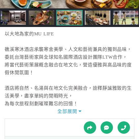
接
跟
飯
店
訂
以大地為家的MU LIFE
房
HOT
礁溪寒沐酒店承襲寒舍美學、人文和藝術兼具的獨到品味，
委託台灣藝術家與全球知名國際酒店設計團隊LTW合作，
將當代藝術策展概念融合在地文化，營造優雅與高品味的度
特
假休閒氛圍！
色
民
酒店將自然、名湯與在地文化完美融合，詮釋靜謐雅致的生
宿
活美學，盡享單純的閒暇時光，
為每次旅程刻劃璀璨難忘的回憶！
全部展開
全
寒沐酒店與寒沐行館2棟建築體，共有6種房型，總數190
球
間。12至90坪舒適寬敞的空間，採簡約自然的設計風格，
租
車
回歸質樸風貌。