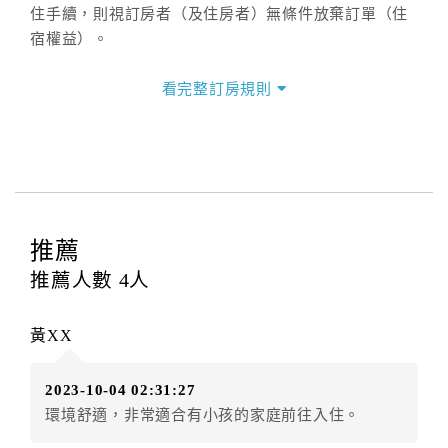
住手續，則視訂房者（及住房者）無條件放棄訂單（住
宿權益）。
三、退房手續(Check out)
看完整訂房規則
本飯店退房時間(Check-out)為 （
11：00前
），訂房者
與飯店之其他交易﹝如續住、加床、餐費、小費、電話
費...等﹞所發生之費用，必須與飯店現場結清。
四、取消訂單
訂房者因故取消訂單辦理退款，依下列標準申辦：
◎住房日3天前辦理者，訂單費用扣除總計0%為手續費
推薦
◎住房日1天前辦理者，訂單費用扣除總計50%為手續費
推薦人數
4
人
◎住房日當日辦理者，訂單費用扣除總計100%為手續費
◎住房日當日不得辦理。
黃XX
◎住房日當日未辦理入住手續者，視同住房，已付訂單
之訂金將全額沒收。
2023-10-04 02:31:27
五、天候因素
環境舒適，非常適合有小孩的家庭前往入住。
住房當日遇颱風、地震等不可抗拒因素時（以氣象局發