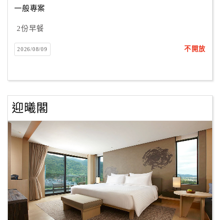
一般專案
2份早餐
訂
房
不開放
2026/08/09
Q&A
國
旅
迎曦閣
卡
訂
房
請
款
收
據