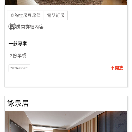
合
作
查詢空房與房價
電話訂房
提
房間詳細內容
案
一般專案
飯
店
2份早餐
合
不開放
2026/08/09
作
廠
商
詠泉居
合
作