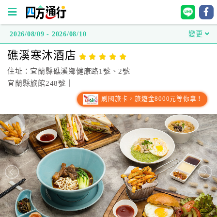
2026/08/09 - 2026/08/10
變更
四
礁溪寒沐酒店
方
通
住址：宜蘭縣礁溪鄉健康路1號、2號
行
宜蘭縣旅館248號｜
訂
刷國旅卡，旅遊金8000元等你拿！
房
台
灣
訂
房
直