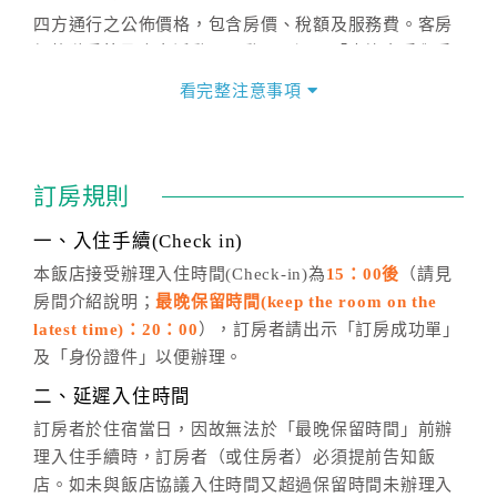
四方通行之公佈價格，包含房價、稅額及服務費。客房
價格隨季節及人文活動而異動，以選項「查詢空房與房
價」之當日價格為標準。
看完整注意事項
四、訂單異動
訂房成功後，訂房者如需異動內容，須於住房前在四方
通行「客服聯絡單」提出申辦，四方通行
恕不接受以電
訂房規則
話方式異動
訂單。
※非客服時間之申辦異動，皆為次日計算及辦理。
一、入住手續(Check in)
五、客服時間
本飯店接受辦理入住時間(Check-in)為
15：00後
（請見
房間介紹說明；
最晚保留時間(keep the room on the
週一至週日，上午9:00～晚上6:00
latest time)：20：00
），訂房者請出示「訂房成功單」
六、聯絡方式
及「身份證件」以便辦理。
週一至週日：
客服聯絡單
、
LINE@
、電話：
二、延遲入住時間
(07)9682715 。
訂房者於住宿當日，因故無法於「最晚保留時間」前辦
理入住手續時，訂房者（或住房者）必須提前告知飯
店。如未與飯店協議入住時間又超過保留時間未辦理入