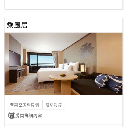
客
服
乘風居
聯
絡
單
Line
線
上
客
服
查詢空房與房價
電話訂房
紅
利
房間詳細內容
查
詢