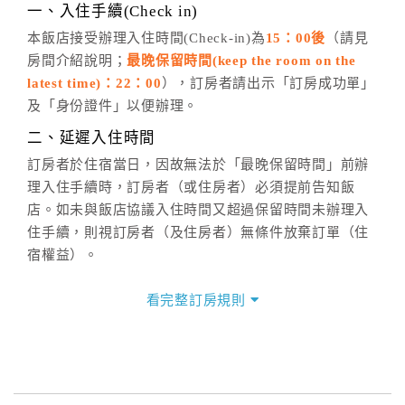
※非客服時間之申辦異動，皆為次日計算及辦理。
一、入住手續(Check in)
五、客服時間
本飯店接受辦理入住時間(Check-in)為
15：00後
（請見
房間介紹說明；
最晚保留時間(keep the room on the
週一至週日，上午9:00～晚上6:00
latest time)：22：00
），訂房者請出示「訂房成功單」
六、聯絡方式
及「身份證件」以便辦理。
週一至週日：
客服聯絡單
、
LINE@
、電話：
二、延遲入住時間
(07)9682715 。
訂房者於住宿當日，因故無法於「最晚保留時間」前辦
理入住手續時，訂房者（或住房者）必須提前告知飯
店。如未與飯店協議入住時間又超過保留時間未辦理入
住手續，則視訂房者（及住房者）無條件放棄訂單（住
宿權益）。
三、退房手續(Check out)
看完整訂房規則
本飯店退房時間(Check-out)為 （
11：00前
），訂房者
與飯店之其他交易﹝如續住、加床、餐費、小費、電話
費...等﹞所發生之費用，必須與飯店現場結清。
四、訂單異動