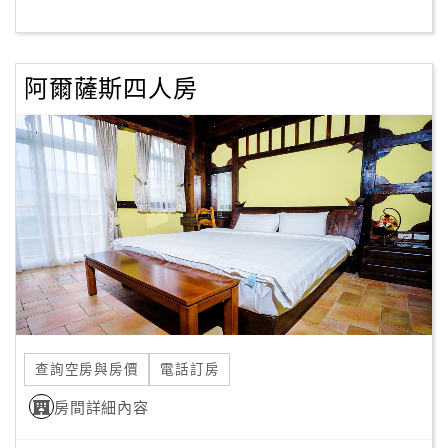
客
服
阿爾薩斯四人房
聯
絡
單
Line
線
上
客
服
查詢空房與房價
電話訂房
紅
利
房間詳細內容
查
詢