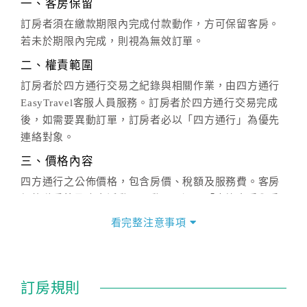
一、客房保留
訂房者須在繳款期限內完成付款動作，方可保留客房。
若未於期限內完成，則視為無效訂單。
二、權責範圍
訂房者於四方通行交易之紀錄與相關作業，由四方通行
EasyTravel客服人員服務。訂房者於四方通行交易完成
後，如需要異動訂單，訂房者必以「四方通行」為優先
連絡對象。
三、價格內容
四方通行之公佈價格，包含房價、稅額及服務費。客房
價格隨季節及人文活動而異動，以選項「查詢空房與房
價」之當日價格為標準。
看完整注意事項
四、訂單異動
訂房成功後，訂房者如需異動內容，須於住房前在四方
通行「客服聯絡單」提出申辦，四方通行
恕不接受以電
訂房規則
話方式異動
訂單。