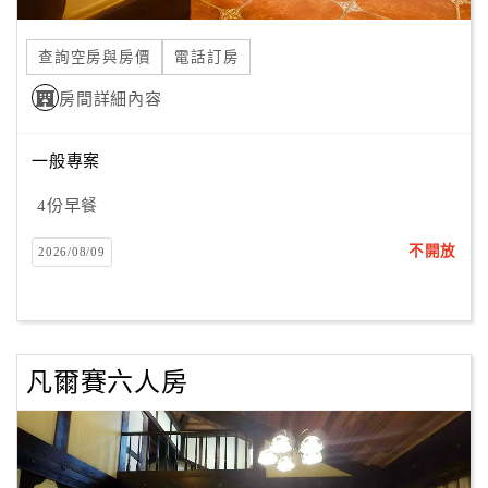
合
作
查詢空房與房價
電話訂房
提
房間詳細內容
案
一般專案
飯
店
4份早餐
合
不開放
2026/08/09
作
廠
商
凡爾賽六人房
合
作