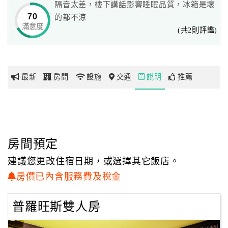
隔音太差，樓下講話影響睡眠品質，冰箱是壞
70
的都不涼
滿意度
網
(共2則評鑑)
紅
帶
你
最新
房間
設施
交通
說明
推薦
玩
玩
樂
地
房間預定
圖
建議您更改住宿日期，或選擇其它飯店。
顧
房價已內含服務費及稅金
客
服
普羅旺斯雙人房
務