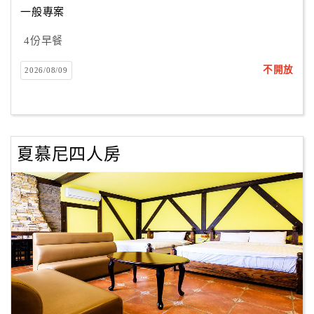
一般專案
4份早餐
訂
房
不開放
2026/08/09
Q&A
國
旅
夏慕尼四人房
卡
訂
房
請
款
收
據