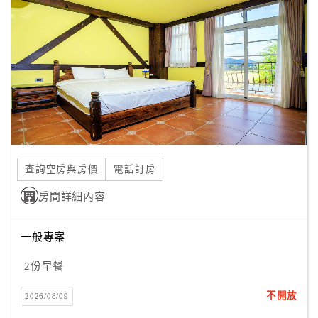
顧
客
滿
意
度
訂
單
查詢空房與房價
電話訂房
管
理
房間詳細內容
一般專案
會
員
2份早餐
帳
戶
不開放
2026/08/09