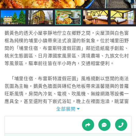
接
跟
飯
店
訂
鵝黃色的透天小屋寧靜地佇立在鄉野之間，尖屋頂與白色窗
房
框為純樸的埔里小鎮帶來法式浪漫的新氣象。位於埔里田野
HOT
間的「埔里住宿．布雷斯特渡假莊園」鄰近造紙龍手創館、
桃米生態園區、日月潭國家風景區、清境農場、九族文化村
等風景區，驅車前往皆在半小時內，交通相當便利。
特
色
「埔里住宿．布雷斯特渡假莊園」風格規劃以悠閒的南法
民
氛圍為主軸，鵝黃色牆面與磚紅色地板帶來溫馨隨興的普羅
宿
旺斯風情，房間內冷氣、電視、吹風機、無線網路等設備一
應具全，甚至還附有下嵌式浴缸，晚上在裡面泡澡，眺望窗
外繁星點點，不需要出國就可以在埔里享受到浪漫的異國情
全部展開
全
調～
球
租
車