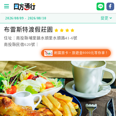
2026/08/09 - 2026/08/10
變更
四
布雷斯特渡假莊園
方
通
住址：南投縣埔里鎮水頭里水頭路41-6號
行
南投縣民宿620號｜
訂
刷國旅卡，旅遊金8000元等你拿！
房
台
灣
訂
房
直