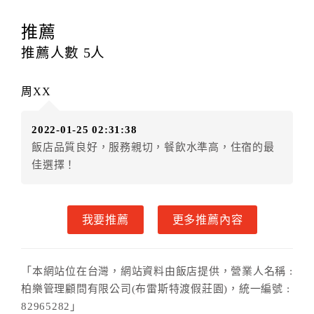
訂房者應於
入住前2日
（不含入住當日）提出申辦，如未
提出申辦不得異動訂單。
推薦
每筆訂單異動限定
乙
次，限原訂飯店，異動完成後不得
推薦人數
5
人
辦理取消退款。
訂單異動後，訂單費用總計大於原訂單費用總計時，訂
周XX
房者應補足差額。（限原訂飯店）
訂單異動後，訂單費用總計小於原訂單費用總計時，訂
2022-01-25 02:31:38
房者不得要求退其差額。（限原訂飯店）
飯店品質良好，服務親切，餐飲水準高，住宿的最
五、保留住宿權益(保留住房)
佳選擇！
．訂房者因故辦理訂單異動，本飯店可接受
保留住宿金
額12個月
限原訂飯店），異動完成後不得辦理取消退
款。（提出申辦日為保留起算日）
我要推薦
更多推薦內容
．訂房者使用「保留住宿金額」時，請注意！為避免飯
店客滿，敬請及早計畫，如逾時未提出申辦，視同無條
件放棄訂單（住宿權益）。 （限原訂飯店使用）
「本網站位在台灣，網站資料由飯店提供，營業人名稱 :
．每筆訂單異動限定乙次，限原訂飯店，異動完成後不
柏樂管理顧問有限公司(布雷斯特渡假莊園)，統一編號 :
得辦理取消退款。
82965282」