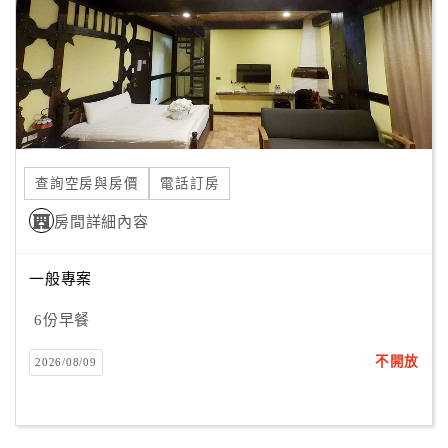
旅
伴
計
劃
商
品
查詢空房與房價
電話訂房
宣
傳
房間詳細內容
一般專案
6份早餐
不開放
2026/08/09