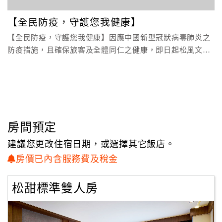
顧
【全民防疫，守護您我健康】
客
【全民防疫，守護您我健康】因應中國新型冠狀病毒肺炎之
滿
防疫措施，且確保旅客及全體同仁之健康，即日起松風文旅
意
全館實施以下措施
度
訂
單
管
房間預定
理
建議您更改住宿日期，或選擇其它飯店。
房價已內含服務費及稅金
會
員
松甜標準雙人房
帳
戶