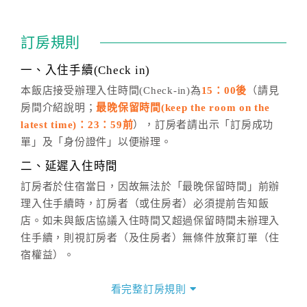
訂房成功後，訂房者如需異動內容，須於住房前在四方
通行「客服聯絡單」提出申辦，四方通行
恕不接受以電
訂房規則
話方式異動
訂單。
※非客服時間之申辦異動，皆為次日計算及辦理。
一、入住手續(Check in)
五、客服時間
本飯店接受辦理入住時間(Check-in)為
15：00後
（請見
房間介紹說明；
最晚保留時間(keep the room on the
週一至週日，上午9:00～晚上6:00
latest time)：23：59前
），訂房者請出示「訂房成功
六、聯絡方式
單」及「身份證件」以便辦理。
週一至週日：
客服聯絡單
、
LINE@
、電話：
二、延遲入住時間
(07)9682715 。
訂房者於住宿當日，因故無法於「最晚保留時間」前辦
理入住手續時，訂房者（或住房者）必須提前告知飯
店。如未與飯店協議入住時間又超過保留時間未辦理入
住手續，則視訂房者（及住房者）無條件放棄訂單（住
宿權益）。
三、退房手續(Check out)
看完整訂房規則
本飯店退房時間(Check-out)為 （
11：00前
），訂房者