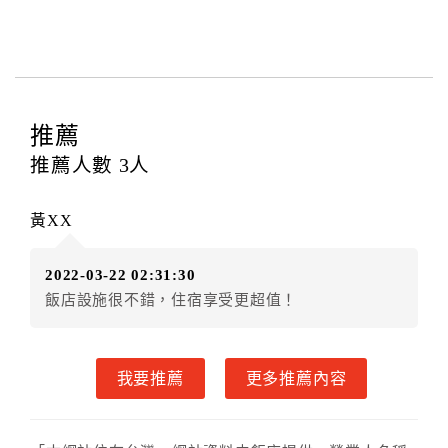
與飯店之其他交易﹝如續住、加床、餐費、小費、電話
費...等﹞所發生之費用，必須與飯店現場結清。
四、訂單異動
訂房者應於
入住前2日
（不含入住當日）提出申辦，如未
提出申辦不得異動訂單。
推薦
每筆訂單異動限定
乙
次，限原訂飯店，異動完成後不得
推薦人數
3
人
辦理取消退款。
訂單異動後，訂單費用總計大於原訂單費用總計時，訂
黃XX
房者應補足差額。（限原訂飯店）
訂單異動後，訂單費用總計小於原訂單費用總計時，訂
2022-03-22 02:31:30
房者不得要求退其差額。（限原訂飯店）
飯店設施很不錯，住宿享受更超值！
五、保留住宿權益(保留住房)
．訂房者因故辦理訂單異動，本飯店可接受
保留住宿金
額12個月
限原訂飯店），異動完成後不得辦理取消退
我要推薦
更多推薦內容
款。（提出申辦日為保留起算日）
．訂房者使用「保留住宿金額」時，請注意！為避免飯
店客滿，敬請及早計畫，如逾時未提出申辦，視同無條