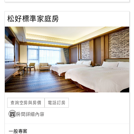
松好標準家庭房
訂
房
Q&A
國
旅
卡
訂
房
查詢空房與房價
電話訂房
請
款
房間詳細內容
收
據
一般專案