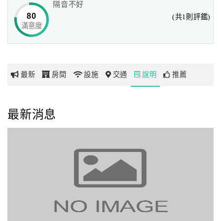
隔音不好
望旅人們在這個安靜細膩的空間，能夠充分舒暢疲憊的身
80
(共1則評鑑)
心。讓宜蘭的純樸民風及好客之情，緩慢您的步調，讓您單
滿意度
網
純地、真誠地歡笑。
紅
帶
你
最新
房間
設施
交通
說明
推薦
玩
玩
最新消息
樂
地
圖
顧
客
服
務