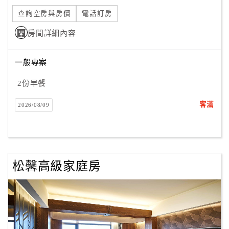
旅
伴
查詢空房與房價
電話訂房
計
房間詳細內容
劃
一般專案
商
2份早餐
品
宣
客滿
2026/08/09
傳
松馨高級家庭房