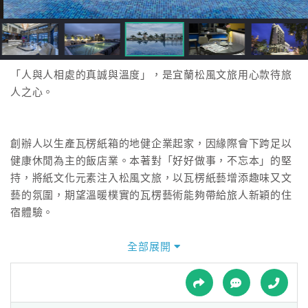
接
跟
飯
店
訂
「人與人相處的真誠與溫度」，是宜蘭松風文旅用心款待旅
房
人之心。
HOT
創辦人以生產瓦楞紙箱的地健企業起家，因緣際會下跨足以
特
健康休閒為主的飯店業。本著對「好好做事，不忘本」的堅
色
持，將紙文化元素注入松風文旅，以瓦楞紙藝增添趣味又文
民
藝的氛圍，期望溫暖樸實的瓦楞藝術能夠帶給旅人新穎的住
宿
宿體驗。
全部展開
全
松風文旅全館共有六種房型，總數82間房。11至22.5坪的舒
球
適空間，以木質色系搭配呈現溫暖風格。坐落於大二結文化
租
車
區，鄰近羅東及宜蘭，車程僅需十餘分鐘，於鬧中取靜，希