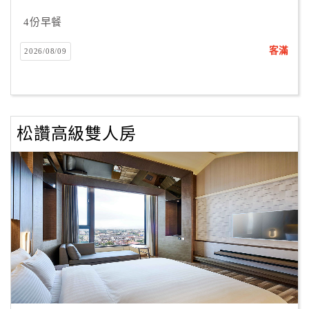
合
4份早餐
作
提
客滿
2026/08/09
案
飯
店
松讚高級雙人房
合
作
廠
商
合
作