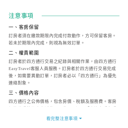
注意事項
一、客房保留
訂房者須在繳款期限內完成付款動作，方可保留客房。
若未於期限內完成，則視為無效訂單。
二、權責範圍
訂房者於四方通行交易之紀錄與相關作業，由四方通行
EasyTravel客服人員服務。訂房者於四方通行交易完成
後，如需要異動訂單，訂房者必以「四方通行」為優先
連絡對象。
三、價格內容
四方通行之公佈價格，包含房價、稅額及服務費。客房
價格隨季節及人文活動而異動，以選項「查詢空房與房
價」之當日價格為標準。
看完整注意事項
四、訂單異動