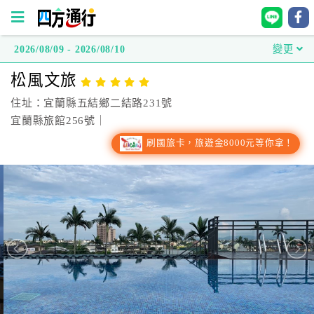
2026/08/09 - 2026/08/10
變更
四
松風文旅
方
通
住址：宜蘭縣五結鄉二結路231號
行
宜蘭縣旅館256號｜
訂
刷國旅卡，旅遊金8000元等你拿！
房
台
灣
訂
房
直