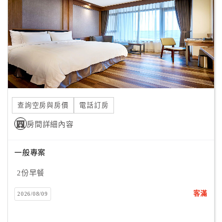
客
服
聯
絡
單
Line
查詢空房與房價
電話訂房
線
房間詳細內容
上
客
服
一般專案
2份早餐
紅
客滿
2026/08/09
利
查
詢