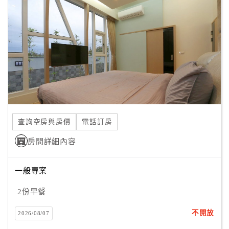
顧
客
滿
意
度
訂
單
查詢空房與房價
電話訂房
管
理
房間詳細內容
一般專案
會
員
2份早餐
帳
戶
不開放
2026/08/07