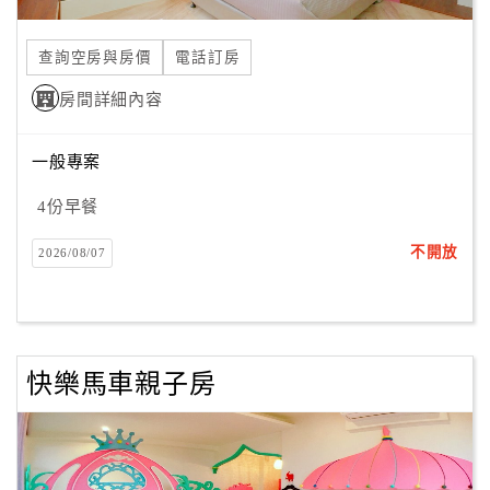
合
作
查詢空房與房價
電話訂房
提
房間詳細內容
案
一般專案
飯
店
4份早餐
合
不開放
2026/08/07
作
廠
商
快樂馬車親子房
合
作