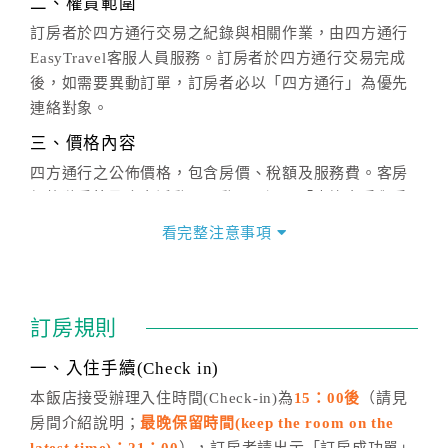
二、權責範圍
訂房者於四方通行交易之紀錄與相關作業，由四方通行
EasyTravel客服人員服務。訂房者於四方通行交易完成
後，如需要異動訂單，訂房者必以「四方通行」為優先
連絡對象。
三、價格內容
四方通行之公佈價格，包含房價、稅額及服務費。客房
價格隨季節及人文活動而異動，以選項「查詢空房與房
價」之當日價格為標準。
看完整注意事項
四、訂單異動
訂房成功後，訂房者如需異動內容，須於住房前在四方
通行「客服聯絡單」提出申辦，四方通行
恕不接受以電
訂房規則
話方式異動
訂單。
※非客服時間之申辦異動，皆為次日計算及辦理。
一、入住手續(Check in)
五、客服時間
本飯店接受辦理入住時間(Check-in)為
15：00後
（請見
房間介紹說明；
最晚保留時間(keep the room on the
週一至週日，上午9:00～晚上6:00