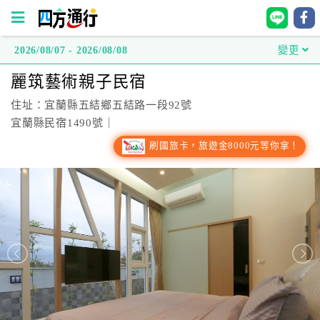
2026/08/07 - 2026/08/08
變更
四
麗筑藝術親子民宿
方
通
住址：宜蘭縣五結鄉五結路一段92號
行
宜蘭縣民宿1490號｜
訂
刷國旅卡，旅遊金8000元等你拿！
房
台
灣
訂
房
直