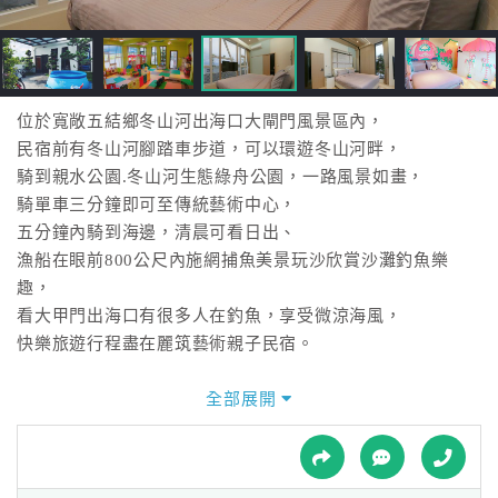
接
跟
飯
店
訂
位於寬敞五結鄉冬山河出海口大閘門風景區內，
房
民宿前有冬山河腳踏車步道，可以環遊冬山河畔，
HOT
騎到親水公園.冬山河生態綠舟公園，一路風景如畫，
騎單車三分鐘即可至傳統藝術中心，
五分鐘內騎到海邊，清晨可看日出、
特
漁船在眼前800公尺內施網捕魚美景玩沙欣賞沙灘釣魚樂
色
趣，
民
看大甲門出海口有很多人在釣魚，享受微涼海風，
宿
快樂旅遊行程盡在麗筑藝術親子民宿。
全部展開
全
球
租
車