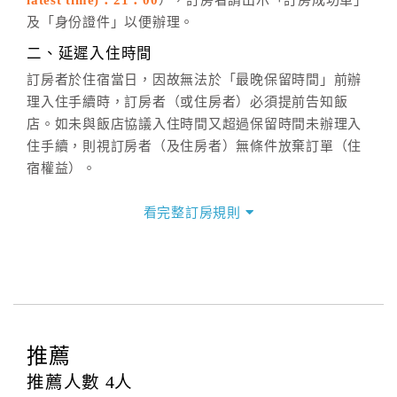
latest time)：21：00
），訂房者請出示「訂房成功單」
六、聯絡方式
及「身份證件」以便辦理。
週一至週日：
客服聯絡單
、
LINE@
、電話：
二、延遲入住時間
(07)9682715 。
訂房者於住宿當日，因故無法於「最晚保留時間」前辦
理入住手續時，訂房者（或住房者）必須提前告知飯
店。如未與飯店協議入住時間又超過保留時間未辦理入
住手續，則視訂房者（及住房者）無條件放棄訂單（住
宿權益）。
三、退房手續(Check out)
看完整訂房規則
本飯店退房時間(Check-out)為 （
11：00前
），訂房者
與飯店之其他交易﹝如續住、加床、餐費、小費、電話
費...等﹞所發生之費用，必須與飯店現場結清。
四、訂單異動
訂房者應於
入住前2日
（不含入住當日）提出申辦，如未
提出申辦不得異動訂單。
推薦
每筆訂單異動限定
乙
次，限原訂飯店，異動完成後不得
推薦人數
4
人
辦理取消退款。