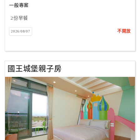
一般專案
2份早餐
訂
房
不開放
2026/08/07
Q&A
國
旅
國王城堡親子房
卡
訂
房
請
款
收
據