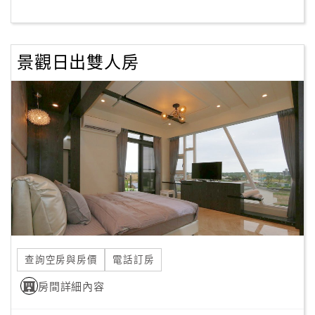
客
服
景觀日出雙人房
聯
絡
單
Line
線
上
客
服
查詢空房與房價
電話訂房
紅
利
房間詳細內容
查
詢