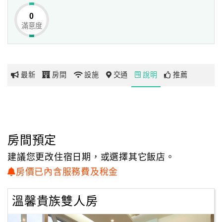
0
滿意度
網
紅
帶
你
最新
房間
設施
交通
說明
推薦
玩
玩
樂
地
房間預定
圖
建議您更改住宿日期，或選擇其它飯店。
顧
房價已內含服務費及稅金
客
服
溫馨貴族雙人房
務