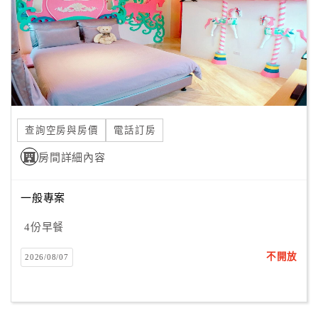
旅
伴
計
劃
商
品
查詢空房與房價
電話訂房
宣
傳
房間詳細內容
一般專案
4份早餐
不開放
2026/08/07