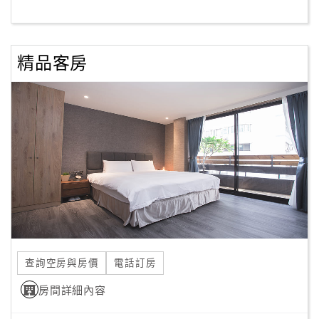
客
服
精品客房
聯
絡
單
Line
線
上
客
服
查詢空房與房價
電話訂房
紅
利
房間詳細內容
查
詢