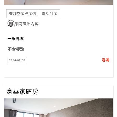
合
作
查詢空房與房價
電話訂房
提
房間詳細內容
案
一般專案
飯
店
不含餐點
合
客滿
2026/08/08
作
廠
商
豪華家庭房
合
作