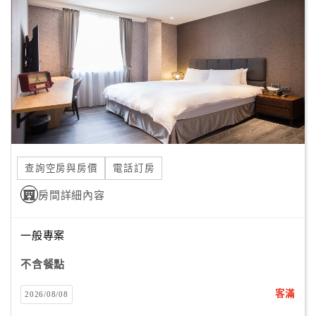
顧
客
滿
意
度
訂
單
查詢空房與房價
電話訂房
管
理
房間詳細內容
一般專案
會
員
不含餐點
帳
戶
客滿
2026/08/08