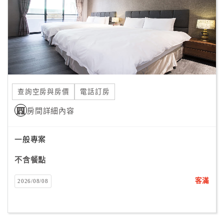
旅
伴
計
劃
商
品
查詢空房與房價
電話訂房
宣
傳
房間詳細內容
一般專案
不含餐點
客滿
2026/08/08