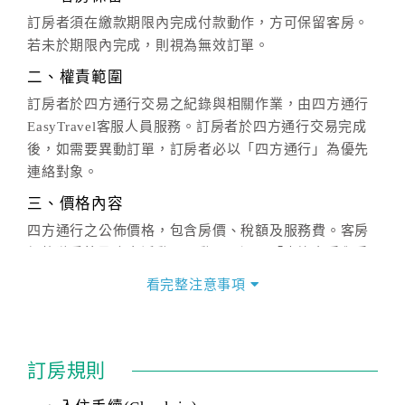
訂房者須在繳款期限內完成付款動作，方可保留客房。
若未於期限內完成，則視為無效訂單。
二、權責範圍
訂房者於四方通行交易之紀錄與相關作業，由四方通行
EasyTravel客服人員服務。訂房者於四方通行交易完成
後，如需要異動訂單，訂房者必以「四方通行」為優先
連絡對象。
三、價格內容
四方通行之公佈價格，包含房價、稅額及服務費。客房
價格隨季節及人文活動而異動，以選項「查詢空房與房
價」之當日價格為標準。
看完整注意事項
四、訂單異動
訂房成功後，訂房者如需異動內容，須於住房前在四方
通行「客服聯絡單」提出申辦，四方通行
恕不接受以電
訂房規則
話方式異動
訂單。
※非客服時間之申辦異動，皆為次日計算及辦理。