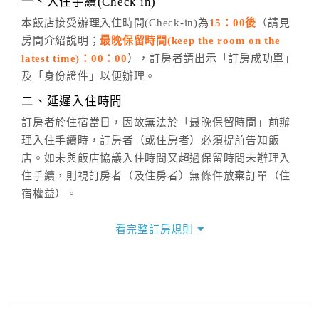
一、入住手續(Check in)
五、客服時間
本飯店接受辦理入住時間(Check-in)為
15：00後
（請見
房間介紹說明；
最晚保留時間(keep the room on the
週一至週日，上午9:00～晚上6:00
latest time)：00：00
），訂房者請出示「訂房成功單」
六、聯絡方式
及「身份證件」以便辦理。
週一至週日：
客服聯絡單
、
LINE@
、電話：
二、延遲入住時間
(07)9682715 。
訂房者於住宿當日，因故無法於「最晚保留時間」前辦
理入住手續時，訂房者（或住房者）必須提前告知飯
店。如未與飯店協議入住時間又超過保留時間未辦理入
住手續，則視訂房者（及住房者）無條件放棄訂單（住
宿權益）。
三、退房手續(Check out)
看完整訂房規則
本飯店退房時間(Check-out)為 （
11：00前
），訂房者
與飯店之其他交易﹝如續住、加床、餐費、小費、電話
費...等﹞所發生之費用，必須與飯店現場結清。
四、訂單異動