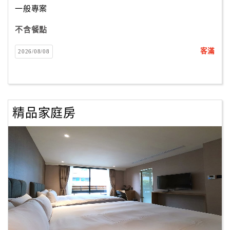
一般專案
不含餐點
訂
房
客滿
2026/08/08
Q&A
國
旅
精品家庭房
卡
訂
房
請
款
收
據