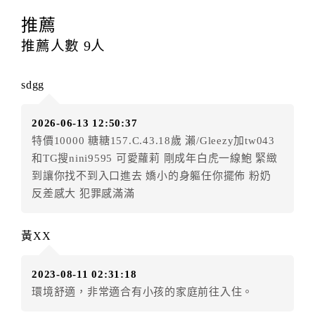
訂房者應於
入住前4日
（不含入住當日）提出申辦，如未
提出申辦不得異動訂單。
推薦
每筆訂單異動限定
乙
次，限原訂飯店，異動完成後不得
推薦人數
9
人
辦理取消退款。
訂單異動後，訂單費用總計大於原訂單費用總計時，訂
sdgg
房者應補足差額。（限原訂飯店）
訂單異動後，訂單費用總計小於原訂單費用總計時，訂
2026-06-13 12:50:37
房者不得要求退其差額。（限原訂飯店）
特價10000 糖糖157.C.43.18歲 瀨/Gleezy加tw043
五、保留住宿權益(保留住房)
和TG搜nini9595 可愛蘿莉 剛成年白虎一線鮑 緊緻
．訂房者因故辦理訂單異動，本飯店可接受
保留住宿金
到讓你找不到入口進去 嬌小的身軀任你擺佈 粉奶
額12個月
限原訂飯店），異動完成後不得辦理取消退
反差感大 犯罪感滿滿
款。（提出申辦日為保留起算日）
．訂房者使用「保留住宿金額」時，請注意！為避免飯
黃XX
店客滿，敬請及早計畫，如逾時未提出申辦，視同無條
件放棄訂單（住宿權益）。 （限原訂飯店使用）
2023-08-11 02:31:18
．每筆訂單異動限定乙次，限原訂飯店，異動完成後不
環境舒適，非常適合有小孩的家庭前往入住。
得辦理取消退款。
．訂單異動後，訂單費用總計大於原訂單費用總計時，