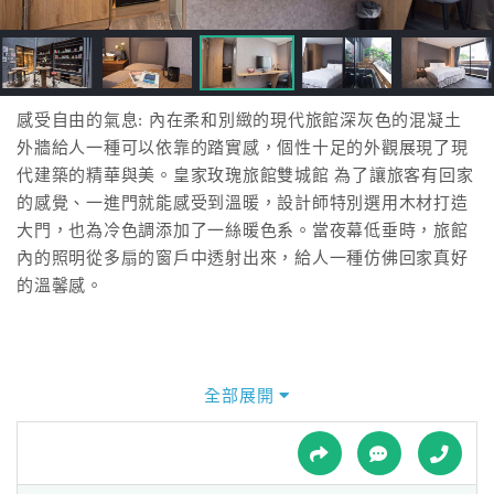
接
跟
飯
店
訂
感受自由的氣息: 內在柔和別緻的現代旅館深灰色的混凝土
房
外牆給人一種可以依靠的踏實感，個性十足的外觀展現了現
HOT
代建築的精華與美。皇家玫瑰旅館雙城館 為了讓旅客有回家
的感覺、一進門就能感受到溫暖，設計師特別選用木材打造
大門，也為冷色調添加了一絲暖色系。當夜幕低垂時，旅館
特
內的照明從多扇的窗戶中透射出來，給人一種仿佛回家真好
色
的溫馨感。
民
宿
全部展開
全
球
租
車