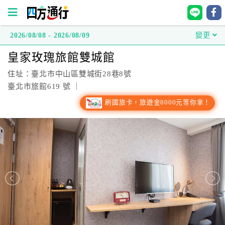
2026/08/08 - 2026/08/09
變更
四
皇家玫瑰旅館雙城館
方
通
住址：臺北市中山區雙城街28巷8號
行
臺北市旅館619 號 ｜
訂
刷國旅卡，旅遊金8000元等你拿！
房
台
灣
訂
房
直