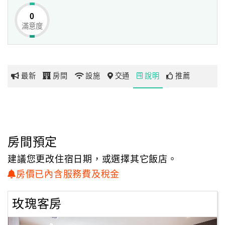
0
滿意度
網
紅
帶
你
最新
房間
設施
交通
說明
推薦
玩
玩
樂
地
房間預定
圖
建議您更改住宿日期，或選擇其它飯店。
顧
房價已內含服務費及稅金
客
服
玫瑰客房
務