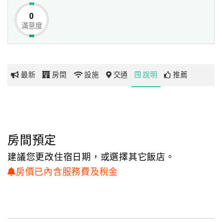
的方便，
0
您可以騎著自行車到台開心農場，享受綠意盎然的大地，
滿意度
網
也可以到太平洋公園，親近海洋的魅力，
紅
或是到東大門夜市，品嚐花蓮在地美食，
帶
不論您想去花蓮各個景點都非常方便。
你
最新
房間
設施
交通
說明
推薦
玩
玩
樂
地
房間預定
圖
建議您更改住宿日期，或選擇其它飯店。
顧
房價已內含服務費及稅金
客
服
務