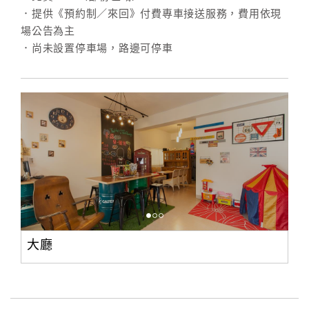
．提供《預約制／來回》付費專車接送服務，費用依現
場公告為主
訂
．尚未設置停車場，路邊可停車
房
Q&A
國
旅
卡
訂
房
請
大廳
款
收
據