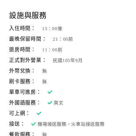
顧
設施與服務
客
滿
入住時間：
15：00後
意
最晚保留時間：
21：00前
度
退房時間：
11：00前
正式對外營業：
民國105年9月
訂
單
外幣兌換：
無
管
刷卡服務：
無
理
單車可進房：
外國語服務：
英文
會
員
可上網：
帳
接送：
機場接送服務、火車站接送服務
戶
餐飲服務：
無