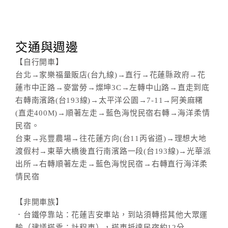
合
作
提
交通與週邊
案
【自行開車】
台北→家樂福量販店(台九線)→直行→花蓮縣政府→花
飯
蓮市中正路→麥當勞→燦坤3C→左轉中山路→直走到底
店
右轉南濱路(台193線)→太平洋公園→7-11→阿美麻糬
合
(直走400M)→順著左走→藍色海悅民宿右轉→海洋柔情
作
民宿。
台東→兆豐農場→往花蓮方向(台11丙省道)→理想大地
渡假村→東華大橋後直行南濱路一段(台193線)→光華派
廠
出所→右轉順著左走→藍色海悅民宿→右轉直行海洋柔
商
情民宿
合
作
【非開車族】
．台鐵停靠站：花蓮吉安車站，到站須轉搭其他大眾運
輸（建議搭乘：計程車），搭車抵達民宿約12分