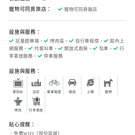
寵物可同房旅店：
寵物可同房飯店
客
服
聯
設施與服務：
絡
單
兒童遊樂場、
烤肉區、
自行車租借、
館內上
網服務、
代客叫車、
開放式廚房、
包車、
行
李寄放服務、
停車服務
Line
線
設施與服務：
上
客
服
第四台
浴缸
單車租借
接送
上網
寵物
烤肉
行李寄放
紅
利
貼心提醒：
查
．免費WIFI（部份區域）
詢