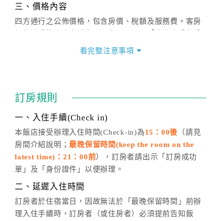
三、價格內容
四方通行之公佈價格，包含房價、稅額及服務費。客房
價格隨季節及人文活動而異動，以選項「查詢空房與房
價」之當日價格為標準。
看完整注意事項
四、訂單異動
訂房成功後，訂房者如需異動內容，須於住房前在四方
通行「客服聯絡單」提出申辦，四方通行
恕不接受以電
訂房規則
話方式異動
訂單。
※非客服時間之申辦異動，皆為次日計算及辦理。
一、入住手續(Check in)
五、客服時間
本飯店接受辦理入住時間(Check-in)為
15：00後
（請見
房間介紹說明；
最晚保留時間(keep the room on the
週一至週日，上午9:00～晚上6:00
latest time)：21：00前
），訂房者請出示「訂房成功
六、聯絡方式
單」及「身份證件」以便辦理。
週一至週日：
客服聯絡單
、
LINE@
、電話：
二、延遲入住時間
(07)9682715 。
訂房者於住宿當日，因故無法於「最晚保留時間」前辦
理入住手續時，訂房者（或住房者）必須提前告知飯