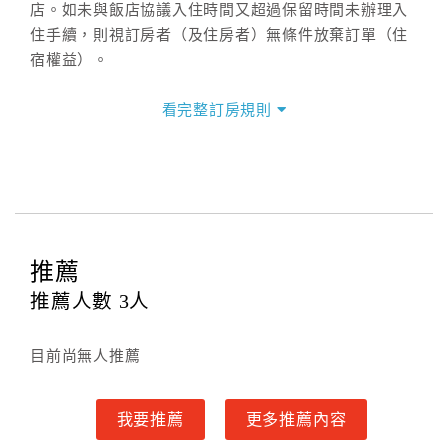
店。如未與飯店協議入住時間又超過保留時間未辦理入
住手續，則視訂房者（及住房者）無條件放棄訂單（住
宿權益）。
三、退房手續(Check out)
看完整訂房規則
本飯店退房時間(Check-out)為 （
11：00前
），訂房者
與飯店之其他交易﹝如續住、加床、餐費、小費、電話
費...等﹞所發生之費用，必須與飯店現場結清。
四、訂單異動
訂房者應於
入住前8日
（不含入住當日）提出申辦，如未
提出申辦不得異動訂單。
推薦
每筆訂單異動限定
乙
次，限原訂飯店，異動完成後不得
推薦人數
3
人
辦理取消退款。
訂單異動後，訂單費用總計大於原訂單費用總計時，訂
目前尚無人推薦
房者應補足差額。（限原訂飯店）
訂單異動後，訂單費用總計小於原訂單費用總計時，訂
房者不得要求退其差額。（限原訂飯店）
我要推薦
更多推薦內容