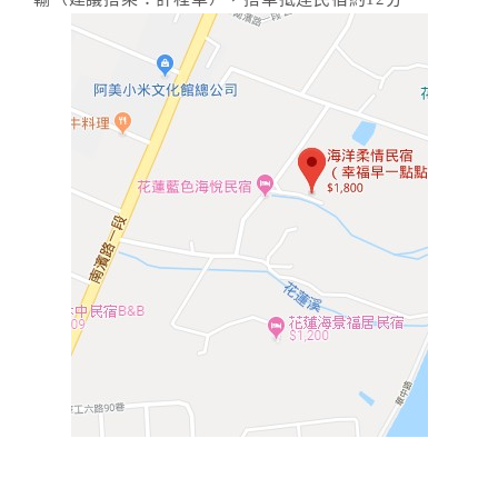
旅
伴
計
劃
商
品
宣
傳