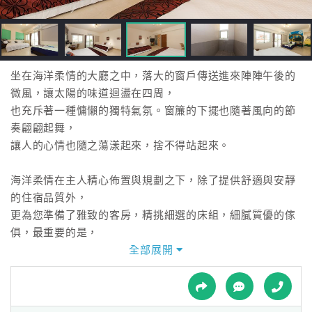
接
跟
飯
店
訂
坐在海洋柔情的大廳之中，落大的窗戶傳送進來陣陣午後的
房
微風，讓太陽的味道迴盪在四周，
HOT
也充斥著一種慵懶的獨特氣氛。窗簾的下擺也隨著風向的節
奏翩翩起舞，
讓人的心情也隨之蕩漾起來，捨不得站起來。
特
色
海洋柔情在主人精心佈置與規劃之下，除了提供舒適與安靜
民
的住宿品質外，
宿
更為您準備了雅致的客房，精挑細選的床組，細膩質優的傢
俱，最重要的是，
我們家園民宿更提供了清新整潔的住宿環境，與親切合善的
全部展開
全
服務，等待著您的光臨。
球
租
車
海洋柔情座落在花蓮縣吉安鄉，離花蓮各風景區郊遊都相當