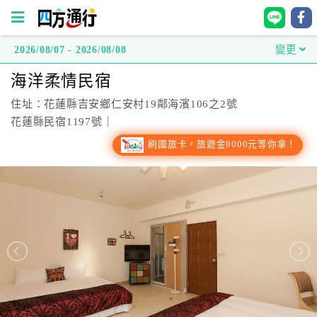
2026/08/07 - 2026/08/08
變更
四
海洋柔情民宿
方
通
住址：花蓮縣吉安鄉仁安村19鄰海濱106之2號
行
花蓮縣民宿1197號｜
訂
刷國旅卡，旅遊金8000元等你拿！
房
台
灣
訂
房
直