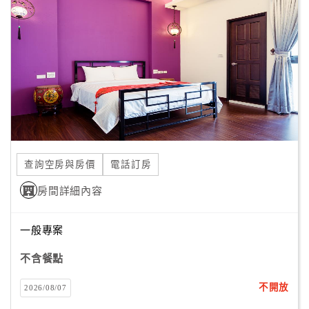
顧
客
滿
意
度
訂
單
查詢空房與房價
電話訂房
管
理
房間詳細內容
一般專案
會
員
不含餐點
帳
戶
不開放
2026/08/07