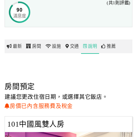
(共1則評鑑)
來臺南玩通常都是品嚐美食，阿堂鹹粥，文章牛肉湯，所以
90
我們沒想到附早餐不好意思⋯
滿意度
網
紅
帶
你
最新
房間
設施
交通
說明
推薦
玩
玩
樂
地
房間預定
圖
建議您更改住宿日期，或選擇其它飯店。
顧
房價已內含服務費及稅金
客
服
101中國風雙人房
務