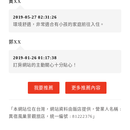
黃XX
額12個月
限原訂飯店），異動完成後不得辦理取消退
款。（提出申辦日為保留起算日）
2019-05-27 02:31:26
．訂房者使用「保留住宿金額」時，請注意！為避免飯
環境舒適，非常適合有小孩的家庭前往入住。
店客滿，敬請及早計畫，如逾時未提出申辦，視同無條
件放棄訂單（住宿權益）。 （限原訂飯店使用）
．每筆訂單異動限定乙次，限原訂飯店，異動完成後不
郭XX
得辦理取消退款。
．訂單異動後，訂單費用總計大於原訂單費用總計時，
2019-01-26 01:17:38
訂房者應補足差額。 限原訂飯店
訂房網站的主動關心十分貼心！
．訂單異動後，訂單費用總計小於原訂單費用總計時，
訂房者不得要求退其差額。限原訂飯店
六、取消訂單
我要推薦
更多推薦內容
訂房者因故取消訂單辦理退款，依下列標準申辦：
◎住房日3天前辦理者，訂單費用扣除總計0%為手續費
「本網站位在台灣，網站資料由飯店提供，營業人名稱 :
◎住房日1天前辦理者，訂單費用扣除總計45%為手續費
異宿風巢景觀旅店，統一編號 : 81222376」
◎住房日當日辦理者，訂單費用扣除總計100%為手續費
◎住房日當日不得辦理。