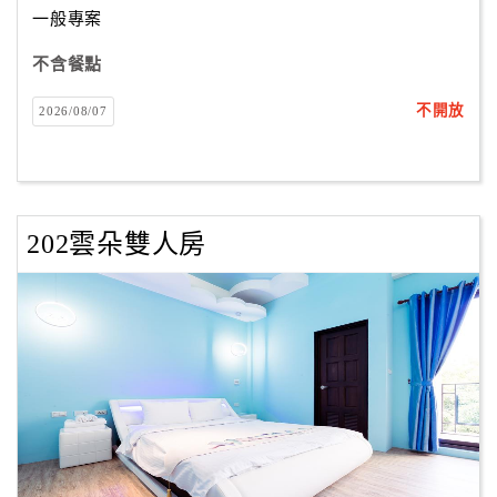
一般專案
不含餐點
訂
房
不開放
2026/08/07
Q&A
國
旅
202雲朵雙人房
卡
訂
房
請
款
收
據