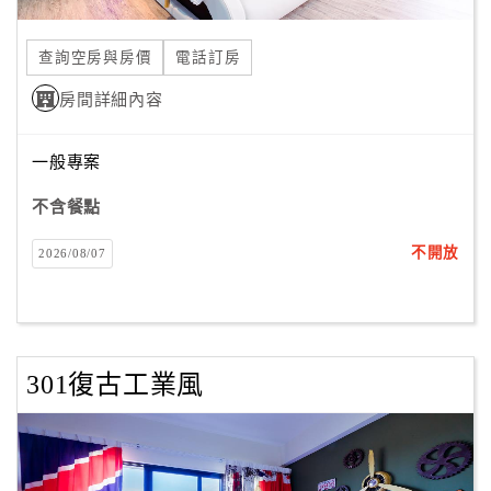
合
作
查詢空房與房價
電話訂房
提
房間詳細內容
案
一般專案
飯
店
不含餐點
合
不開放
2026/08/07
作
廠
商
301復古工業風
合
作