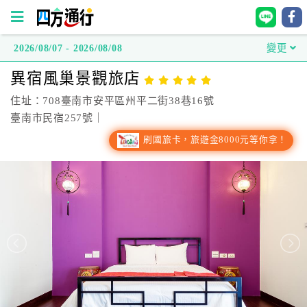
2026/08/07 - 2026/08/08
變更
四
異宿風巢景觀旅店
方
通
住址：708臺南市安平區州平二街38巷16號
行
臺南市民宿257號｜
訂
刷國旅卡，旅遊金8000元等你拿！
房
台
灣
訂
房
直