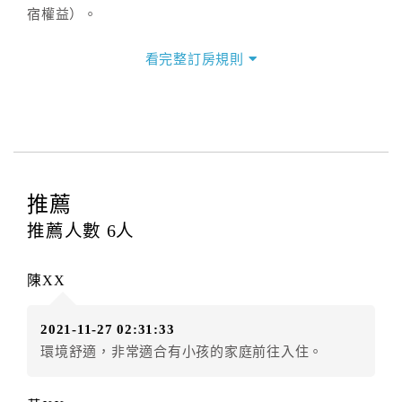
宿權益）。
三、退房手續(Check out)
看完整訂房規則
本飯店退房時間(Check-out)為 （
11：00前
），訂房者
與飯店之其他交易﹝如續住、加床、餐費、小費、電話
費...等﹞所發生之費用，必須與飯店現場結清。
四、訂單異動
訂房者應於
入住前2日
（不含入住當日）提出申辦，如未
提出申辦不得異動訂單。
推薦
每筆訂單異動限定
乙
次，限原訂飯店，異動完成後不得
推薦人數
6
人
辦理取消退款。
訂單異動後，訂單費用總計大於原訂單費用總計時，訂
陳XX
房者應補足差額。（限原訂飯店）
訂單異動後，訂單費用總計小於原訂單費用總計時，訂
2021-11-27 02:31:33
房者不得要求退其差額。（限原訂飯店）
環境舒適，非常適合有小孩的家庭前往入住。
五、保留住宿權益(保留住房)
．訂房者因故辦理訂單異動，本飯店可接受
保留住宿金