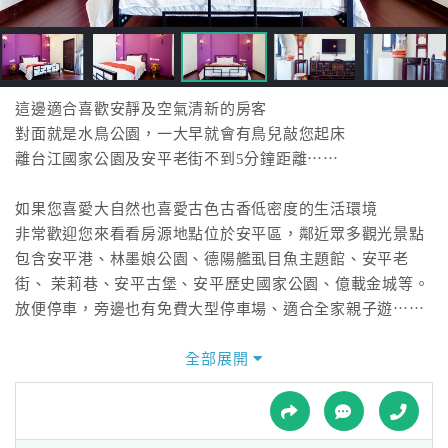
接
跟
飯
店
訂
這邊適合喜歡安靜及空氣清新的房客
房
對面就是水鳥公園，一大早就會有鳥兒敲您起床
HOT
離台江國家公園及安平老街不到5分鐘距離⋯⋯
如果您喜愛大自然也喜愛古色古香低密度的生活環境
特
非常歡迎您來看看房源地點位於安平區，鄰近眾多觀光景點
色
包含安平港、林墨娘公園、德陽艦虱目魚主題館、安平老
民
街、 茉莉巷、安平古堡、安平歷史國家公園、億載金城等。
宿
放便停車，旁邊也有免費大型停車場、適合全家親子遊⋯⋯
我們有各種房型，皆具備獨立衛浴及完善設備並且用品齊
全部展開
全
全。適合情侶、獨自旅行的冒險家、商務旅客、有小孩的家
球
庭、大型團體⋯⋯
租
車