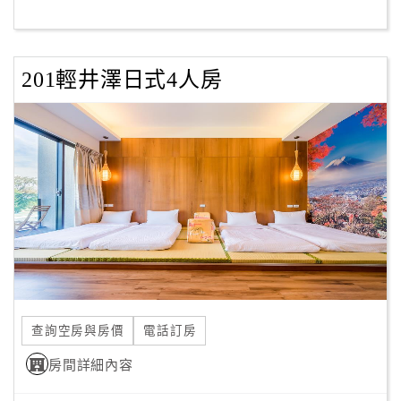
客
服
201輕井澤日式4人房
聯
絡
單
Line
線
上
客
服
查詢空房與房價
電話訂房
紅
利
房間詳細內容
查
詢