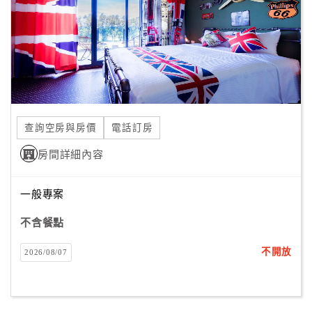
旅
伴
計
劃
商
品
查詢空房與房價
電話訂房
宣
傳
房間詳細內容
一般專案
不含餐點
不開放
2026/08/07