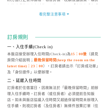
價格隨季節及人文活動而異動，以選項「查詢空房與房
價」之當日價格為標準。
看完整注意事項
四、訂單異動
訂房成功後，訂房者如需異動內容，須於住房前在四方
通行「客服聯絡單」提出申辦，四方通行
恕不接受以電
訂房規則
話方式異動
訂單。
※非客服時間之申辦異動，皆為次日計算及辦理。
一、入住手續(Check in)
五、客服時間
本飯店接受辦理入住時間(Check-in)為
15：00後
（請見
房間介紹說明；
最晚保留時間(keep the room on the
週一至週日，上午9:00～晚上6:00
latest time)：23：00
），訂房者請出示「訂房成功單」
六、聯絡方式
及「身份證件」以便辦理。
週一至週日：
客服聯絡單
、
LINE@
、電話：
二、延遲入住時間
(07)9682715 。
訂房者於住宿當日，因故無法於「最晚保留時間」前辦
理入住手續時，訂房者（或住房者）必須提前告知飯
店。如未與飯店協議入住時間又超過保留時間未辦理入
住手續，則視訂房者（及住房者）無條件放棄訂單（住