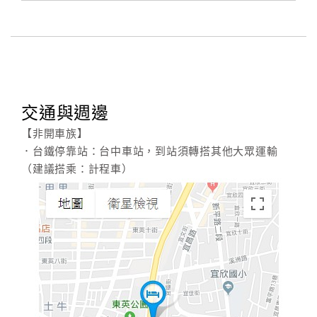
合
作
提
案
交通與週邊
飯
店
【非開車族】
合
．台鐵停靠站：台中車站，到站須轉搭其他大眾運輸
作
（建議搭乘：計程車）
廠
商
合
作