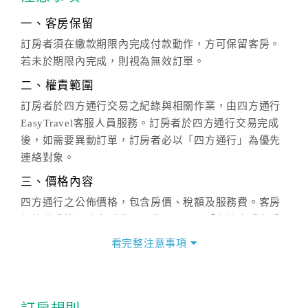
一、客房保留
訂房者須在繳款期限內完成付款動作，方可保留客房。
若未於期限內完成，則視為無效訂單。
二、權責範圍
訂房者於四方通行交易之紀錄與相關作業，由四方通行
EasyTravel客服人員服務。訂房者於四方通行交易完成
後，如需要異動訂單，訂房者必以「四方通行」為優先
連絡對象。
三、價格內容
四方通行之公佈價格，包含房價、稅額及服務費。客房
價格隨季節及人文活動而異動，以選項「查詢空房與房
價」之當日價格為標準。
看完整注意事項
四、訂單異動
訂房成功後，訂房者如需異動內容，須於住房前在四方
通行「客服聯絡單」提出申辦，四方通行
恕不接受以電