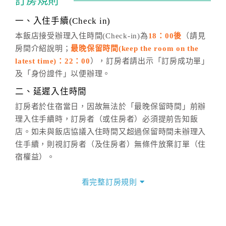
訂房規則
話方式異動
訂單。
※非客服時間之申辦異動，皆為次日計算及辦理。
一、入住手續(Check in)
五、客服時間
本飯店接受辦理入住時間(Check-in)為
18：00後
（請見
房間介紹說明；
最晚保留時間(keep the room on the
週一至週日，上午9:00～晚上6:00
latest time)：22：00
），訂房者請出示「訂房成功單」
六、聯絡方式
及「身份證件」以便辦理。
週一至週日：
客服聯絡單
、
LINE@
、電話：
二、延遲入住時間
(07)9682715 。
訂房者於住宿當日，因故無法於「最晚保留時間」前辦
理入住手續時，訂房者（或住房者）必須提前告知飯
店。如未與飯店協議入住時間又超過保留時間未辦理入
住手續，則視訂房者（及住房者）無條件放棄訂單（住
宿權益）。
三、退房手續(Check out)
看完整訂房規則
本飯店退房時間(Check-out)為 （
12：00前
），訂房者
與飯店之其他交易﹝如續住、加床、餐費、小費、電話
費...等﹞所發生之費用，必須與飯店現場結清。