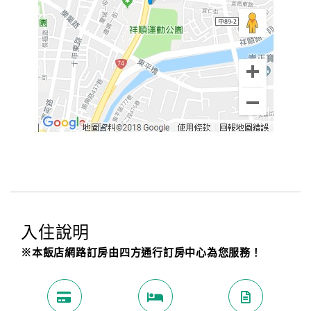
旅
伴
計
劃
商
品
宣
傳
入住說明
※本飯店網路訂房由四方通行訂房中心為您服務！