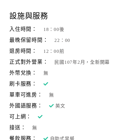
顧
設施與服務
客
滿
入住時間：
18：00後
意
最晚保留時間：
22：00
度
退房時間：
12：00前
正式對外營業：
民國107年2月，全新開幕
訂
單
外幣兌換：
無
管
刷卡服務：
理
單車可進房：
無
外國語服務：
英文
會
員
可上網：
帳
接送：
無
戶
餐飲服務：
自助式早餐