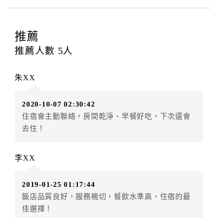
四、訂單異動
訂房者應於
入住前2日
（不含入住當日）提出申辦，如未
提出申辦不得異動訂單。
推薦
每筆訂單異動限定
乙
次，限原訂飯店，異動完成後不得
推薦人數
5
人
辦理取消退款。
訂單異動後，訂單費用總計大於原訂單費用總計時，訂
朱XX
房者應補足差額。（限原訂飯店）
訂單異動後，訂單費用總計小於原訂單費用總計時，訂
2020-10-07 02:30:42
房者不得要求退其差額。（限原訂飯店）
住宿會主動聯絡，房間乾淨、早餐好吃，下次還會
五、保留住宿權益(保留住房)
去住！
．訂房者因故辦理訂單異動，本飯店可接受
保留住宿金
額12個月
限原訂飯店），異動完成後不得辦理取消退
李XX
款。（提出申辦日為保留起算日）
．訂房者使用「保留住宿金額」時，請注意！為避免飯
2019-01-25 01:17:44
店客滿，敬請及早計畫，如逾時未提出申辦，視同無條
飯店品質良好，服務親切，餐飲水準高，住宿的最
件放棄訂單（住宿權益）。 （限原訂飯店使用）
佳選擇！
．每筆訂單異動限定乙次，限原訂飯店，異動完成後不