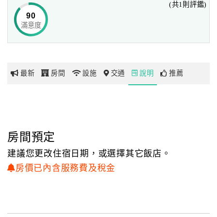
(共1則評鑑)
90
滿意度
網
紅
帶
你
最新
房間
設施
交通
說明
推薦
玩
玩
樂
地
房間預定
圖
建議您更改住宿日期，或選擇其它飯店。
顧
房價已內含服務費及稅金
客
服
務