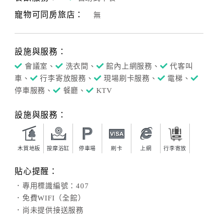
寵物可同房旅店：
無
客
服
聯
設施與服務：
絡
單
會議室、
洗衣間、
館內上網服務、
代客叫
車、
行李寄放服務、
現場刷卡服務、
電梯、
停車服務、
餐廳、
KTV
Line
線
設施與服務：
上
客
服
木質地板
按摩浴缸
停車場
刷卡
上網
行李寄放
貼心提醒：
紅
．專用標識編號：407
利
．免費WIFI（全館）
查
．尚未提供接送服務
詢