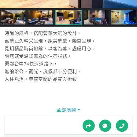
接
跟
飯
店
訂
時尚的風格，搭配奢華大氣的設計，
房
蓄勢已久精采呈現，絕美房型，隆重呈現，
HOT
覓玥精品時尚旅館，以客為尊，處處用心，
讓您感受溫暖無為的住宿服務，
緊鄰台中74快速道路下，
特
無論洽公、觀光、度假都十分便利，
色
入住覓玥，尊享空間的品質與極致
民
宿
全部展開
全
球
租
車