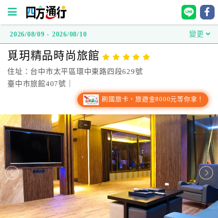
2026/08/09 - 2026/08/10
變更
四
覓玥精品時尚旅館
方
通
住址：台中市太平區環中東路四段629號
行
臺中市旅館407號｜
訂
刷國旅卡，旅遊金8000元等你拿！
房
台
灣
訂
房
直