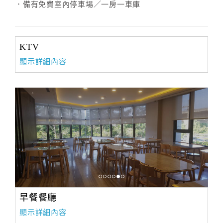
．備有免費室內停車場／一房一車庫
訂
房
KTV
Q&A
顯示詳細內容
國
旅
卡
訂
房
請
款
早餐餐廳
收
據
顯示詳細內容