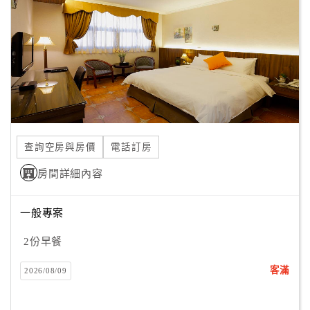
客
服
聯
絡
單
Line
查詢空房與房價
電話訂房
線
房間詳細內容
上
客
服
一般專案
2份早餐
紅
客滿
2026/08/09
利
查
詢