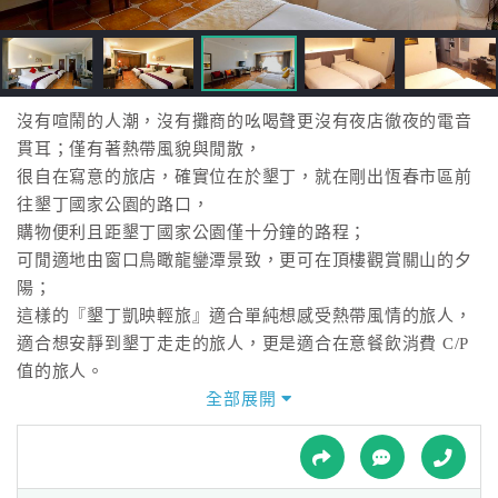
接
跟
飯
店
訂
沒有喧鬧的人潮，沒有攤商的吆喝聲更沒有夜店徹夜的電音
房
貫耳；僅有著熱帶風貌與閒散，
HOT
很自在寫意的旅店，確實位在於墾丁，就在剛出恆春市區前
往墾丁國家公園的路口，
購物便利且距墾丁國家公園僅十分鐘的路程；
特
可閒適地由窗口鳥瞰龍鑾潭景致，更可在頂樓觀賞關山的夕
色
陽；
民
這樣的『墾丁凱映輕旅』適合單純想感受熱帶風情的旅人，
宿
適合想安靜到墾丁走走的旅人，更是適合在意餐飲消費 C/P
值的旅人。
全部展開
全
球
租
車