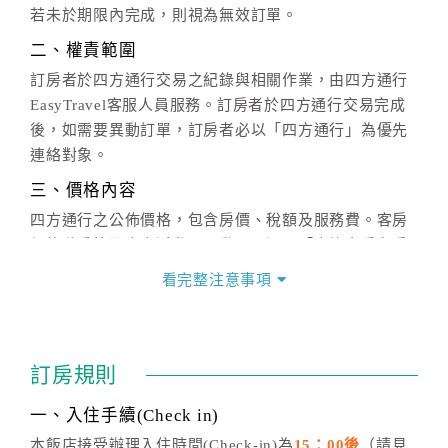
若未於期限內完成，則視為無效訂單。
二、權責範圍
訂房者於四方通行交易之紀錄與相關作業，由四方通行
EasyTravel客服人員服務。訂房者於四方通行交易完成
後，如需要異動訂單，訂房者必以「四方通行」為優先
連絡對象。
三、價格內容
四方通行之公佈價格，包含房價、稅額及服務費。客房
價格隨季節及人文活動而異動，以選項「查詢空房與房
價」之當日價格為標準。
看完整注意事項
四、訂單異動
訂房成功後，訂房者如需異動內容，須於住房前在四方
通行「客服聯絡單」提出申辦，四方通行
恕不接受以電
訂房規則
話方式異動
訂單。
※非客服時間之申辦異動，皆為次日計算及辦理。
一、入住手續(Check in)
五、客服時間
本飯店接受辦理入住時間(Check-in)為
15：00後
（請見