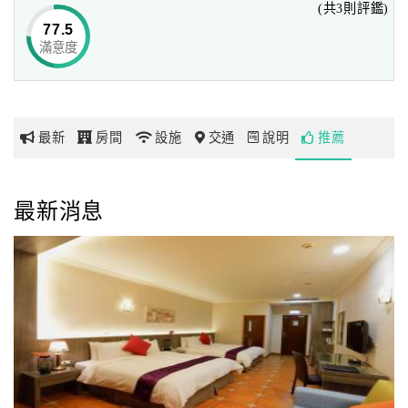
(共3則評鑑)
77.5
滿意度
網
紅
帶
你
最新
房間
設施
交通
說明
推薦
玩
玩
最新消息
樂
地
圖
顧
客
服
務