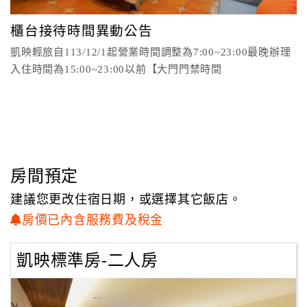
顧
櫃台接待時間異動公告
客
凱映輕旅自113/12/1起營業時間調整為7:00~23:00最晚辦理
滿
入住時間為15:00~23:00以前【大門門禁時間
意
度
訂
單
管
房間預定
理
建議您更改住宿日期，或選擇其它飯店。
房價已內含服務費及稅金
會
員
凱映標準房-二人房
帳
戶