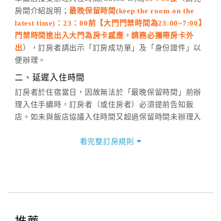
房間介紹說明；
最晚保留時間(keep the room on the
週一至週日，上午9:00～晚上6:00
latest time)：23：00前【大門門禁時間為23:00~7:00】
六、聯絡方式
門禁時間進出入大門為房卡感應，請務必攜帶房卡外
週一至週日：
客服聯絡單
、
LINE@
、電話：
出
），訂房者請出示「訂房成功單」及「身份證件」以
(07)9682715 。
便辦理。
二、延遲入住時間
訂房者於住宿當日，因故無法於「最晚保留時間」前辦
理入住手續時，訂房者（或住房者）必須提前告知飯
店。如未與飯店協議入住時間又超過保留時間未辦理入
住手續，則視訂房者（及住房者）無條件放棄訂單（住
宿權益）。
看完整訂房規則
三、退房手續(Check out)
本飯店退房時間(Check-out)為 （
11：30前
），訂房者
與飯店之其他交易﹝如續住、加床、餐費、小費、電話
費...等﹞所發生之費用，必須與飯店現場結清。
四、訂單異動