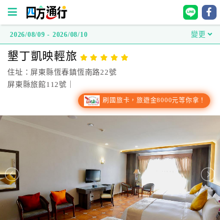
2026/08/09 - 2026/08/10
變更
四
墾丁凱映輕旅
方
通
住址：屏東縣恆春鎮恆南路22號
行
屏東縣旅館112號｜
訂
刷國旅卡，旅遊金8000元等你拿！
房
台
灣
訂
房
直