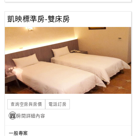
凱映標準房-雙床房
訂
房
Q&A
國
旅
卡
訂
房
查詢空房與房價
電話訂房
請
款
房間詳細內容
收
據
一般專案