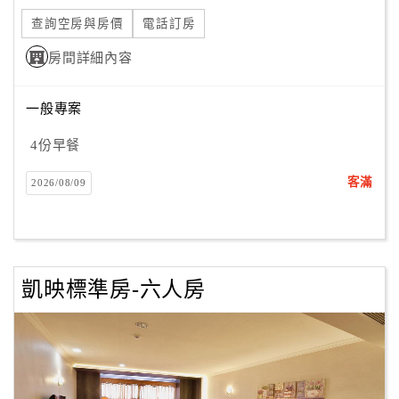
旅
伴
查詢空房與房價
電話訂房
計
房間詳細內容
劃
一般專案
商
4份早餐
品
宣
客滿
2026/08/09
傳
凱映標準房-六人房