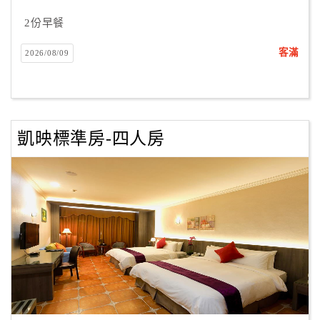
合
2份早餐
作
提
客滿
2026/08/09
案
飯
店
凱映標準房-四人房
合
作
廠
商
合
作