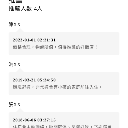
推薦
訂房者應於
入住前2日
（不含入住當日）提出申辦，如未
推薦人數
4
人
提出申辦不得異動訂單。
每筆訂單異動限定
乙
次，限原訂飯店，異動完成後不得
陳XX
辦理取消退款。
訂單異動後，訂單費用總計大於原訂單費用總計時，訂
2023-01-01 02:31:31
房者應補足差額。（限原訂飯店）
價格合理，物超所值，值得推薦的好飯店！
訂單異動後，訂單費用總計小於原訂單費用總計時，訂
房者不得要求退其差額。（限原訂飯店）
洪XX
五、保留住宿權益(保留住房)
．訂房者因故辦理訂單異動，本飯店可接受
保留住宿金
2019-03-21 05:34:50
額12個月
限原訂飯店），異動完成後不得辦理取消退
環境舒適，非常適合有小孩的家庭前往入住。
款。（提出申辦日為保留起算日）
．訂房者使用「保留住宿金額」時，請注意！為避免飯
店客滿，敬請及早計畫，如逾時未提出申辦，視同無條
張XX
件放棄訂單（住宿權益）。 （限原訂飯店使用）
．每筆訂單異動限定乙次，限原訂飯店，異動完成後不
2018-06-06 03:37:15
得辦理取消退款。
住宿會主動聯絡，房間乾淨、早餐好吃，下次還會