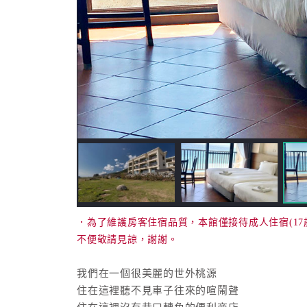
．為了維護房客住宿品質，本館僅接待成人住宿(17
不便敬請見諒，謝謝。
我們在一個很美麗的世外桃源
住在這裡聽不見車子往來的喧鬧聲