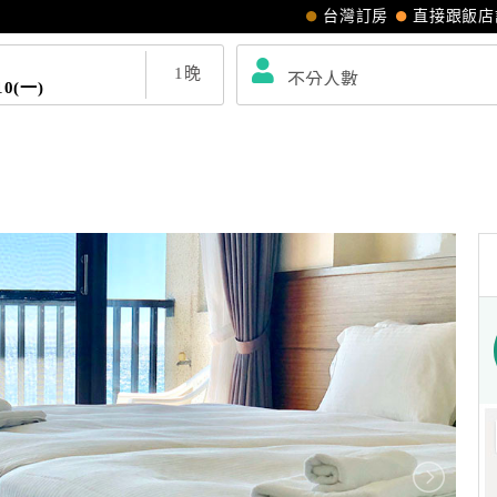
台灣訂房
直接跟飯店
1
晚
10(一)