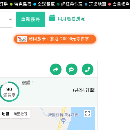
訂房
特色民宿
全球租車
網紅帶你玩
玩樂地圖
會員帳戶
用月曆看房況
重新搜尋
刷國旅卡，旅遊金8000元等你拿！
很讚！
90
(共2則評鑑)
滿意度