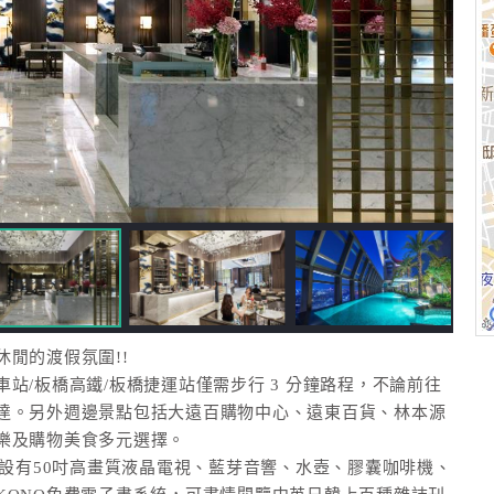
閒的渡假氛圍!!
站/板橋高鐵/板橋捷運站僅需步行 3 分鐘路程，不論前往
達。另外週邊景點包括大遠百購物中心、遠東百貨、林本源
樂及購物美食多元選擇。
均設有50吋高畫質液晶電視、藍芽音響、水壺、膠囊咖啡機、