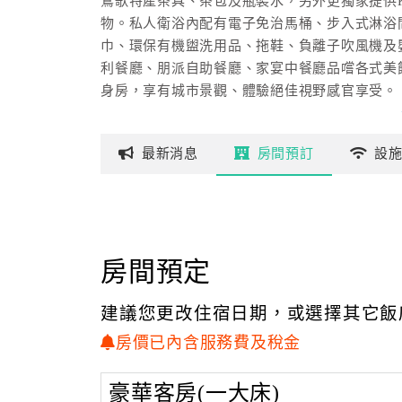
鶯歌特產茶具、茶包及瓶裝水，另外更獨家提供
物。私人衛浴內配有電子免治馬桶、步入式淋浴
巾、環保有機盥洗用品、拖鞋、負離子吹風機及
利餐廳、朋派自助餐廳、家宴中餐廳品嚐各式美
身房，享有城市景觀、體驗絕佳視野感官享受。
板橋凱撒大飯店設有24小時櫃台，可供行李寄
提供全館免費 WiFi及免費私人停車場。此外飯
最新
消息
房間
預訂
設
現代化視聽設備，適合舉辦婚禮、會議和訓練等
房間預定
建議您更改住宿日期，或選擇其它飯
房價已內含服務費及稅金
豪華客房(一大床)