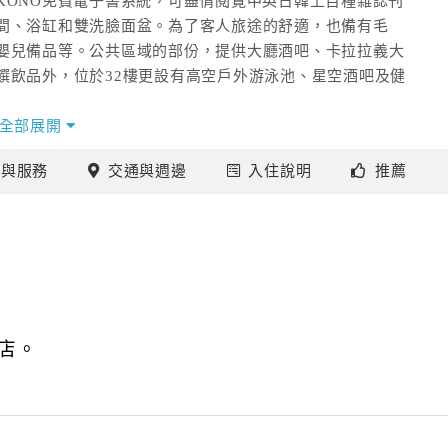
KONO免費電子書系統，可盡情閱覽中英日韓上百種雜誌刊
間、浴缸和雙洗臉面盆。為了客人旅途的舒適，也備有毛
嬰兒備品等。公共區域的部份，提供大廳酒吧、卡拉拉義大
饌飲品外，位於32樓更設有高空戶外游泳池、星空酒吧及健
存服務，也設有觀光旅遊櫃檯，提供旅遊資訊等服務；另外也
全部展開
店還附設挑高7公尺的獨棟宴會廳及 9 間多功能會議廳，配備
施
與服務
交通
與週邊
入住
說明
推薦
活動。
店。