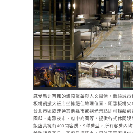
感受新北首都的熱鬧繁華與人文風情，體驗城市休
板橋凱撒大飯店坐擁絕佳地理位置，距離板橋火車
台北市區或連通其他縣市或觀光景點即可輕鬆到
園邸、南雅夜市、府中商圈等，提供各式休閒娛
飯店共擁有400間客房、9種房型，所有客房內