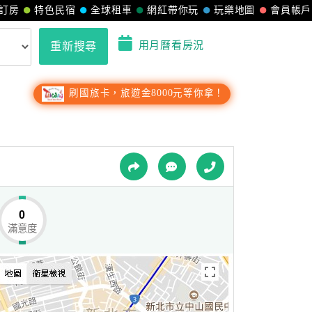
訂房
特色民宿
全球租車
網紅帶你玩
玩樂地圖
會員帳戶
用月曆看房況
重新搜尋
刷國旅卡，旅遊金8000元等你拿！
0
滿意度