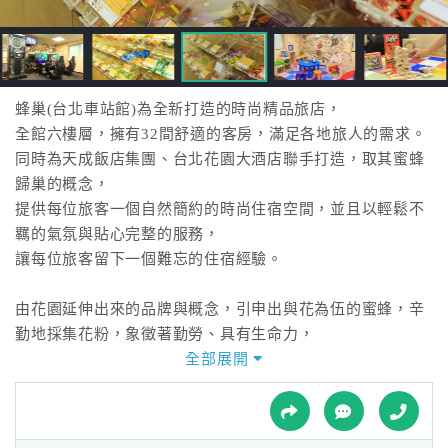
接
跟
飯
店
訂
蜂巢(台北車站館)為全新打造的時尚精品旅店，
房
全館六樓層，擁有32間舒適的客房，滿足各地旅人的需求。
HOT
同時為天成飯店集團、台北花園大酒店聯手打造，取其蜜蜂
歸巢的概念，
提供每位旅客一個自然簡約的時尚住宿空間，並且以輕鬆不
特
羈的氣氛與貼心完整的服務，
色
讓每位旅客留下一個難忘的住宿經驗。
民
宿
由花園延伸出來的品牌與概念，引申出與花為伍的蜜蜂，辛
勤地採集花粉，象徵著勤勞、具有生命力，
宛如充滿熱情的各地旅人，忙碌事業或是四處旅行，飛 來飛
全部展開
全
去終究歸巢。
球
「蜂巢」一個嶄新的品牌，北歐簡約的調性、舒適溫馨的氛
租
車
圍、體貼的服務，