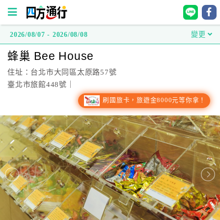
2026/08/07 - 2026/08/08
變更
四
蜂巢 Bee House
方
通
住址：台北市大同區太原路57號
行
臺北市旅館448號｜
訂
刷國旅卡，旅遊金8000元等你拿！
房
台
灣
訂
房
直