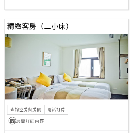
客
服
精緻客房（二小床）
聯
絡
單
Line
線
上
客
服
查詢空房與房價
電話訂房
紅
利
房間詳細內容
查
詢