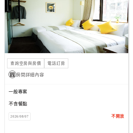
旅
伴
計
劃
商
品
宣
查詢空房與房價
電話訂房
傳
房間詳細內容
一般專案
不含餐點
不開放
2026/08/07