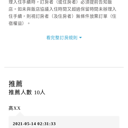
理入住手續時，訂房者（或住房者）必須提前告知飯
店。如未與飯店協議入住時間又超過保留時間未辦理入
住手續，則視訂房者（及住房者）無條件放棄訂單（住
宿權益）。
三、退房手續(Check out)
看完整訂房規則
本飯店退房時間(Check-out)為 （
12：00前
），訂房者
與飯店之其他交易﹝如續住、加床、餐費、小費、電話
費...等﹞所發生之費用，必須與飯店現場結清。
四、訂單異動
訂房者應於
入住前2日
（不含入住當日）提出申辦，如未
提出申辦不得異動訂單。
推薦
每筆訂單異動限定
乙
次，限原訂飯店，異動完成後不得
推薦人數
10
人
辦理取消退款。
訂單異動後，訂單費用總計大於原訂單費用總計時，訂
高XX
房者應補足差額。（限原訂飯店）
訂單異動後，訂單費用總計小於原訂單費用總計時，訂
2021-05-14 02:31:33
房者不得要求退其差額。（限原訂飯店）