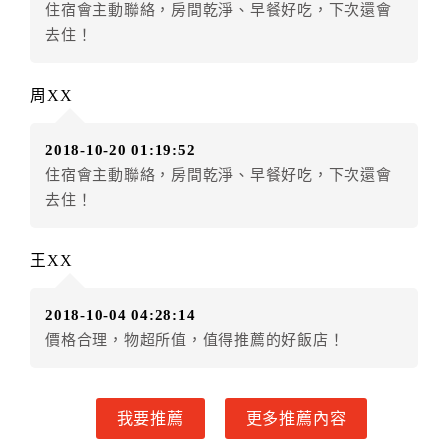
住宿會主動聯絡，房間乾淨、早餐好吃，下次還會
五、取消訂單
去住！
訂房者因故取消訂單辦理退款，依下列標準申辦：
◎住房日14天前辦理者，訂單費用扣除總計0%為手續費
周XX
◎住房日7天前辦理者，訂單費用扣除總計60%為手續費
◎住房日1天前辦理者，訂單費用扣除總計100%為手續
2018-10-20 01:19:52
費
住宿會主動聯絡，房間乾淨、早餐好吃，下次還會
◎住房日當日辦理者，訂單費用扣除總計100%為手續費
去住！
◎住房日當日不得辦理。
◎住房日當日未辦理入住手續者，視同住房，已付訂單
之訂金將全額沒收。
王XX
六、天候因素
2018-10-04 04:28:14
住房當日遇颱風、地震等不可抗拒因素時（以氣象局發
價格合理，物超所值，值得推薦的好飯店！
布或飯店所在地縣市政府頒布狀況”停止上班上課”為判
定準則），以致無法順利住房，訂房者可依飯店規定變
更住房日期或退費處理之。待飯店確認無誤後，可辦理
我要推薦
更多推薦內容
保留住宿權益或四方通行將
扣除訂單總額0%
為作業手續
費用，餘款退予訂房者。