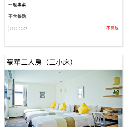
一般專案
不含餐點
訂
房
不開放
2026/08/07
Q&A
國
旅
豪華三人房（三小床）
卡
訂
房
請
款
收
據