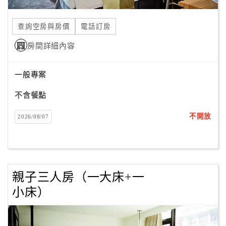
合
作
查詢空房與房價
電話訂房
提
房間詳細內容
案
一般專案
飯
店
不含餐點
合
不開放
2026/08/07
作
廠
商
親子三人房（一大床+一
合
小床）
作