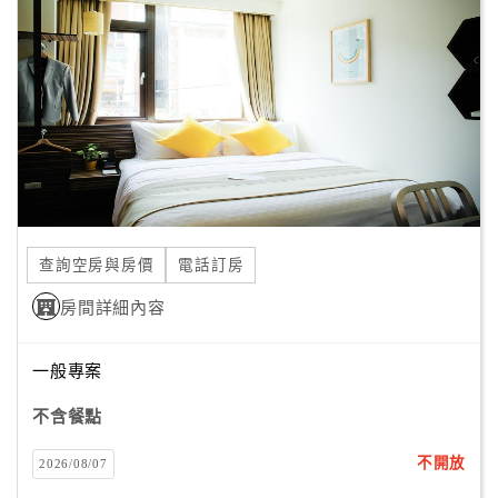
顧
客
滿
意
度
訂
單
查詢空房與房價
電話訂房
管
理
房間詳細內容
一般專案
會
員
不含餐點
帳
戶
不開放
2026/08/07