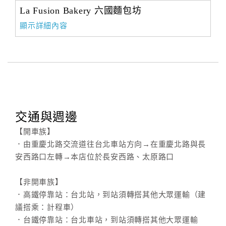
La Fusion Bakery 六國麵包坊
顯示詳細內容
交通與週邊
【開車族】
．由重慶北路交流道往台北車站方向→在重慶北路與長
安西路口左轉→本店位於長安西路、太原路口
【非開車族】
．高鐵停靠站：台北站，到站須轉搭其他大眾運輸（建
議搭乘：計程車）
．台鐵停靠站：台北車站，到站須轉搭其他大眾運輸