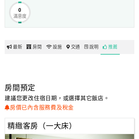
迎接著各地疲憊的旅客，猶如歸巢回家的溫暖，入住感到身
0
心舒暢。
滿意度
網
紅
蜂巢(台北車站館)整體設計運用了暖色調對比，畫龍點睛的
帶
鮮豔色彩則展現出活潑奇趣，
你
大廳採用木紋質感與大片留白，透過巧妙的光線裝置，產生
最新
房間
設施
交通
說明
推薦
玩
暖意與悠閒氛圍，營造 出家的自在。
旅館內外，處處充滿巧思，以蜂巢的六角結構進行視覺規
劃，充分呈現蜂巢的概念與意象，
玩
舒適的休憩空間，搭配經典款沙發、木質傢俱，
樂
創造出清新、自然不矯作的氣氛，適時溫暖了無數旅人的
地
房間預定
心！
圖
建議您更改住宿日期，或選擇其它飯店。
顧
房價已內含服務費及稅金
客
服
精緻客房（一大床）
務