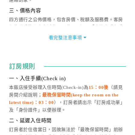
連絡對象。
三、價格內容
四方通行之公佈價格，包含房價、稅額及服務費。客房
價格隨季節及人文活動而異動，以選項「查詢空房與房
價」之當日價格為標準。
看完整注意事項
四、訂單異動
訂房成功後，訂房者如需異動內容，須於住房前在四方
通行「客服聯絡單」提出申辦，四方通行
恕不接受以電
訂房規則
話方式異動
訂單。
※非客服時間之申辦異動，皆為次日計算及辦理。
一、入住手續(Check in)
五、客服時間
本飯店接受辦理入住時間(Check-in)為
15：00後
（請見
房間介紹說明；
最晚保留時間(keep the room on the
週一至週日，上午9:00～晚上6:00
latest time)：03：00
），訂房者請出示「訂房成功單」
六、聯絡方式
及「身份證件」以便辦理。
週一至週日：
客服聯絡單
、
LINE@
、電話：
二、延遲入住時間
(07)9682715 。
訂房者於住宿當日，因故無法於「最晚保留時間」前辦