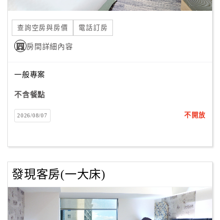
旅
伴
計
查詢空房與房價
電話訂房
劃
房間詳細內容
商
一般專案
品
宣
不含餐點
傳
不開放
2026/08/07
發現客房(一大床)