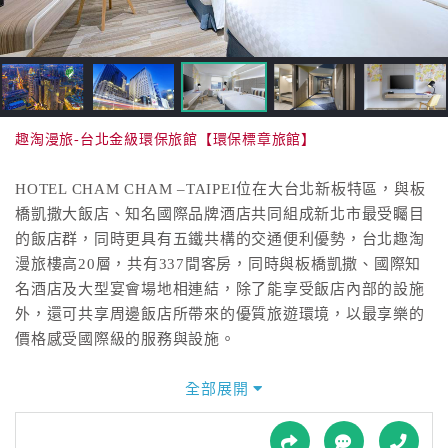
接
跟
飯
店
訂
房
趣淘漫旅-台北金級環保旅館【環保標章旅館】
HOT
HOTEL CHAM CHAM –TAIPEI位在大台北新板特區，與板
橋凱撒大飯店、知名國際品牌酒店共同組成新北市最受矚目
特
的飯店群，同時更具有五鐵共構的交通便利優勢，台北趣淘
色
漫旅樓高20層，共有337間客房，同時與板橋凱撒、國際知
民
名酒店及大型宴會場地相連結，除了能享受飯店內部的設施
宿
外，還可共享周邊飯店所帶來的優質旅遊環境，以最享樂的
價格感受國際級的服務與設施。
全
球
「HOTEL CHAM CHAM –TAIPEI」座落於板橋市中心，生
全部展開
租
活機能豐富，擁有「高鐵、台鐵、捷運、公車以及客運」五
車
鐵共構的交通樞紐，北上南下達成一日台灣生活圈不是夢。