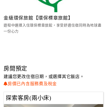
顧
客
金級環保旅館【環保標章旅館】
滿
遊程中選擇入住環保標章旅館，享受舒適住宿同時為地球盡
意
一份心力
度
訂
單
管
理
房間預定
建議您更改住宿日期，或選擇其它飯店。
會
房價已內含服務費及稅金
員
帳
探索客房(兩小床)
戶