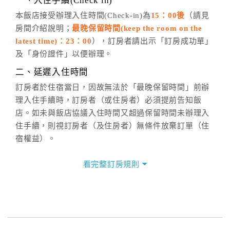
一、入住手續(Check in)
五、客服時間
本飯店接受辦理入住時間(Check-in)為
15：00後
（請見
房間介紹說明；
最晚保留時間(keep the room on the
週一至週日，上午9:00～晚上6:00
latest time)：23：00
），訂房者請出示「訂房成功單」
六、聯絡方式
及「身份證件」以便辦理。
週一至週日：
客服聯絡單
、
LINE@
、電話：
二、延遲入住時間
(07)9682715 。
訂房者於住宿當日，因故無法於「最晚保留時間」前辦
理入住手續時，訂房者（或住房者）必須提前告知飯
店。如未與飯店協議入住時間又超過保留時間未辦理入
住手續，則視訂房者（及住房者）無條件放棄訂單（住
宿權益）。
三、退房手續(Check out)
看完整訂房規則
本飯店退房時間(Check-out)為 （
11：00前
），訂房者
與飯店之其他交易﹝如續住、加床、餐費、小費、電話
費...等﹞所發生之費用，必須與飯店現場結清。
四、訂單異動