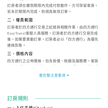
訂房者須在繳款期限內完成付款動作，方可保留客房。
若未於期限內完成，則視為無效訂單。
二、權責範圍
訂房者於四方通行交易之紀錄與相關作業，由四方通行
EasyTravel客服人員服務。訂房者於四方通行交易完成
後，如需要異動訂單，訂房者必以「四方通行」為優先
連絡對象。
三、價格內容
四方通行之公佈價格，包含房價、稅額及服務費。客房
價格隨季節及人文活動而異動，以選項「查詢空房與房
價」之當日價格為標準。
看完整注意事項
四、訂單異動
訂房成功後，訂房者如需異動內容，須於住房前在四方
通行「客服聯絡單」提出申辦，四方通行
恕不接受以電
訂房規則
話方式異動
訂單。
※非客服時間之申辦異動，皆為次日計算及辦理。