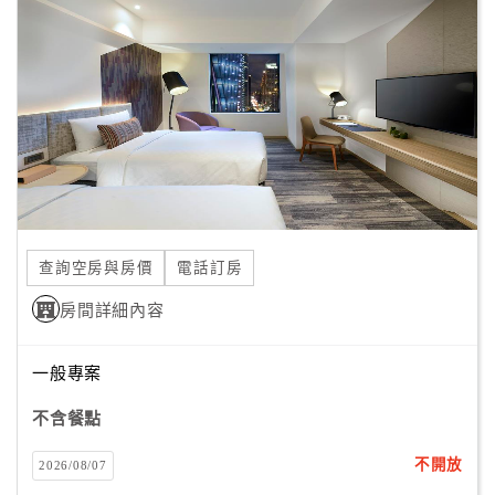
客
服
聯
絡
單
Line
線
查詢空房與房價
電話訂房
上
客
房間詳細內容
服
一般專案
紅
不含餐點
利
查
不開放
2026/08/07
詢