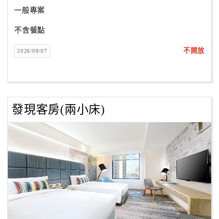
合
一般專案
作
不含餐點
提
案
不開放
2026/08/07
飯
店
合
發現客房(兩小床)
作
廠
商
合
作