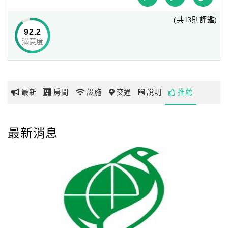
周遭有精品時尚大遠百Mega City及文創風格誠品書店
(共13則評鑑)
Eslite，只需步行3至5分鐘即可抵達，帶給旅客不同的城市
網
92.2
魅力。亦可搭乘公車及捷運至鄰近景點，例如：板橋南雅觀
紅
滿意度
光夜市享受在地美食、板橋林家花園體驗文化風情，讓您以
帶
CHAM CHAM為基地探索城市的美好。
你
玩
我們是由一群年輕活潑的夥伴所組成的團隊，熱情體貼的我
最新
房間
設施
交通
說明
推薦
們，擁有著親切燦爛的笑容及體貼細心的特質，讓您不僅有
和朋友一同出遊的感受，同時擁有無可取代的歡樂回憶。所
玩
以，逗陣來趣淘吧！
樂
最新消息
地
圖
顧
客
服
務