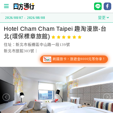
2026/08/07 - 2026/08/08
變更
四
Hotel Cham Cham Taipei 趣淘漫旅-台
方
北(環保標章旅館)
通
行
住址：新北市板橋區中山路一段139號
訂
新北市旅館303號｜
房
刷國旅卡，旅遊金8000元等你拿！
台
灣
訂
房
直