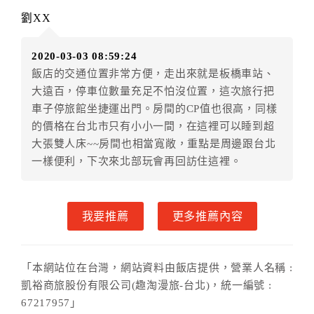
住房當日遇颱風、地震等不可抗拒因素時（以氣象局發
劉XX
布或飯店所在地縣市政府頒布狀況”停止上班上課”為判
定準則），以致無法順利住房，訂房者可依飯店規定變
2020-03-03 08:59:24
更住房日期或退費處理之。待飯店確認無誤後，可辦理
飯店的交通位置非常方便，走出來就是板橋車站、
保留住宿權益或四方通行將
扣除訂單總額0%
為作業手續
大遠百，停車位數量充足不怕沒位置，這次旅行把
費用，餘款退予訂房者。
車子停旅館坐捷運出門。房間的CP值也很高，同樣
七、紅利點數/現金抵用券異動訂單說明
的價格在台北市只有小小一間，在這裡可以睡到超
大張雙人床~~房間也相當寬敞，重點是周邊跟台北
成功付款後如因『個人因素』導致下述異動狀況，
一樣便利，下次來北部玩會再回訪住這裡。
旅遊紅利點數恕不退還點數。
我要推薦
更多推薦內容
「本網站位在台灣，網站資料由飯店提供，營業人名稱 :
凱裕商旅股份有限公司(趣淘漫旅-台北)，統一編號 :
67217957」