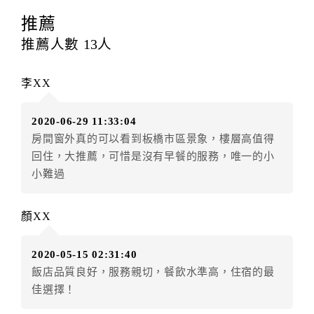
訂房者應於
入住前2日
（不含入住當日）提出申辦，如未
提出申辦不得異動訂單。
推薦
每筆訂單異動限定
乙
次，限原訂飯店，異動完成後不得
推薦人數
13
人
辦理取消退款。
訂單異動後，訂單費用總計大於原訂單費用總計時，訂
李XX
房者應補足差額。（限原訂飯店）
訂單異動後，訂單費用總計小於原訂單費用總計時，訂
2020-06-29 11:33:04
房者不得要求退其差額。（限原訂飯店）
房間窗外真的可以看到板橋市區景象，樓層高值得
五、取消訂單
回住，大推薦，可惜是沒有早餐的服務，唯一的小
訂房者因故取消訂單辦理退款，依下列標準申辦：
小難過
◎住房日3天前辦理者，訂單費用扣除總計0%為手續費
◎住房日1天前辦理者，訂單費用扣除總計60%為手續費
顏XX
◎住房日當日辦理者，訂單費用扣除總計100%為手續費
◎住房日當日不得辦理。
2020-05-15 02:31:40
◎住房日當日未辦理入住手續者，視同住房，已付訂單
飯店品質良好，服務親切，餐飲水準高，住宿的最
之訂金將全額沒收。
佳選擇！
六、天候因素