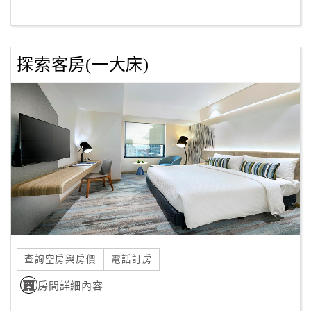
訂
探索客房(一大床)
房
Q&A
國
旅
卡
訂
房
請
款
查詢空房與房價
電話訂房
收
房間詳細內容
據