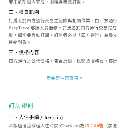
若未於期限內完成，則視為無效訂單。
二、權責範圍
訂房者於四方通行交易之紀錄與相關作業，由四方通行
EasyTravel客服人員服務。訂房者於四方通行交易完成
後，如需要異動訂單，訂房者必以「四方通行」為優先
連絡對象。
三、價格內容
四方通行之公佈價格，包含房價、稅額及服務費。客房
價格隨季節及人文活動而異動，以選項「查詢空房與房
價」之當日價格為標準。
看完整注意事項
四、訂單異動
訂房成功後，訂房者如需異動內容，須於住房前在四方
通行「客服聯絡單」提出申辦，四方通行
恕不接受以電
訂房規則
話方式異動
訂單。
※非客服時間之申辦異動，皆為次日計算及辦理。
一、入住手續(Check in)
五、客服時間
本飯店接受辦理入住時間(Check-in)為
15：00後
（請見