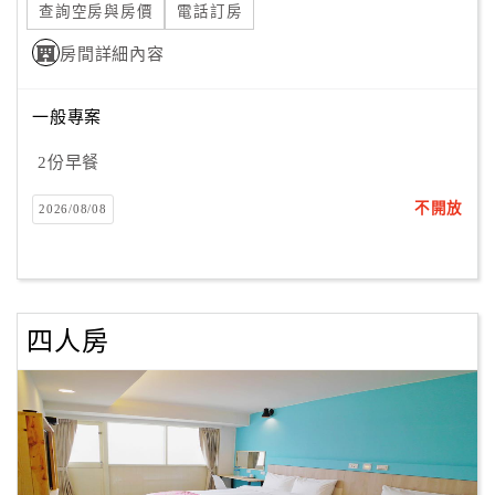
查詢空房與房價
電話訂房
房間詳細內容
訂
房
一般專案
Q&A
2份早餐
國
不開放
2026/08/08
旅
卡
訂
房
四人房
請
款
收
據