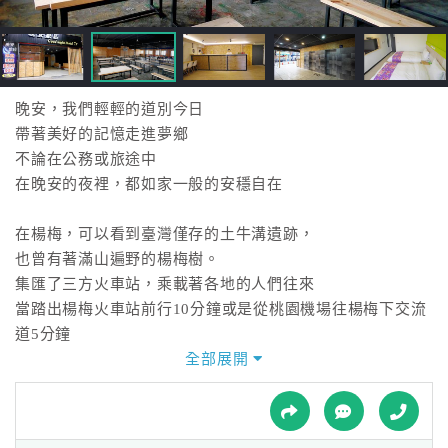
接
跟
飯
店
訂
晚安，我們輕輕的道別今日
房
帶著美好的記憶走進夢鄉
HOT
不論在公務或旅途中
在晚安的夜裡，都如家一般的安穩自在
特
在楊梅，可以看到臺灣僅存的土牛溝遺跡，
色
也曾有著滿山遍野的楊梅樹。
民
集匯了三方火車站，乘載著各地的人們往來
宿
當踏出楊梅火車站前行10分鐘或是從桃園機場往楊梅下交流
道5分鐘
即抵達新農街6號七樓
全部展開
全
讓晚安旅店善盡著地主之誼與您相會
球
租
車