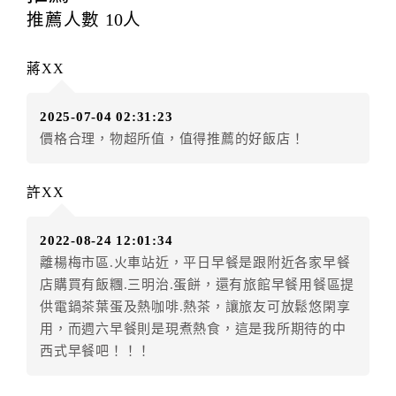
每筆訂單異動限定
乙
次，限原訂飯店，異動完成後不得
推薦人數
10
人
辦理取消退款。
訂單異動後，訂單費用總計大於原訂單費用總計時，訂
蔣XX
房者應補足差額。（限原訂飯店）
訂單異動後，訂單費用總計小於原訂單費用總計時，訂
2025-07-04 02:31:23
房者不得要求退其差額。（限原訂飯店）
價格合理，物超所值，值得推薦的好飯店！
五、保留住宿權益(保留住房)
．訂房者因故辦理訂單異動，本飯店可接受
保留住宿金
許XX
額12個月
限原訂飯店），異動完成後不得辦理取消退
款。（提出申辦日為保留起算日）
2022-08-24 12:01:34
．訂房者使用「保留住宿金額」時，請注意！為避免飯
離楊梅市區.火車站近，平日早餐是跟附近各家早餐
店客滿，敬請及早計畫，如逾時未提出申辦，視同無條
店購買有飯糰.三明治.蛋餅，還有旅館早餐用餐區提
件放棄訂單（住宿權益）。 （限原訂飯店使用）
供電鍋茶葉蛋及熱咖啡.熱茶，讓旅友可放鬆悠閑享
．每筆訂單異動限定乙次，限原訂飯店，異動完成後不
用，而週六早餐則是現煮熱食，這是我所期待的中
得辦理取消退款。
西式早餐吧！！！
．訂單異動後，訂單費用總計大於原訂單費用總計時，
訂房者應補足差額。 限原訂飯店