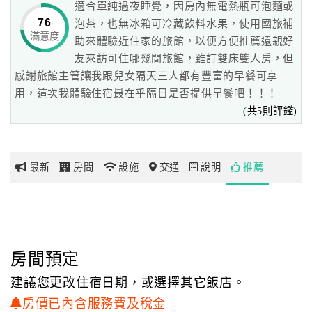
適合單純過夜睡覺，因房內無電熱瓶可泡麵或
76
泡茶，也無冰箱可冷藏飲料水果，使用國旅補
滿意度
網
助來體驗近住家的旅館，以便方便推薦遠親好
紅
友來訪可住哪幾間旅館，雖訂雙床雙人房，但
帶
感謝旅館主管讓我跟兒女隔天三人都有豐富的早餐可享
你
用，這次我體驗住宿最在乎隔日是否提供早餐吧！！！
玩
(共5則評鑑)
玩
最新
房間
設施
交通
說明
推薦
樂
地
圖
顧
客
房間預定
服
建議您更改住宿日期，或選擇其它飯店。
務
房價已內含服務費及稅金