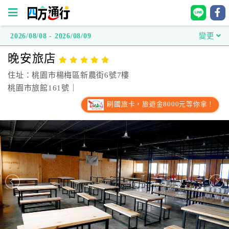
2026/08/08 - 2026/08/09
變更
四
晚安旅店
方
通
住址：桃園市楊梅區新農街6號7樓
行
桃園市旅館161號｜
訂
刷國旅卡，旅遊金8000元等你拿！
房
台
灣
訂
房
直