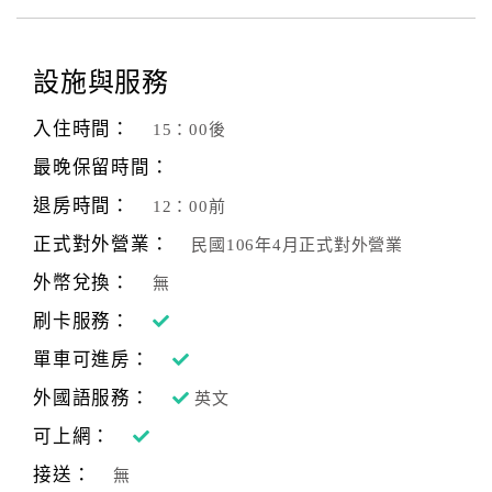
旅
伴
計
設施與服務
劃
入住時間：
15：00後
商
最晚保留時間：
品
退房時間：
12：00前
宣
傳
正式對外營業：
民國106年4月正式對外營業
外幣兌換：
無
刷卡服務：
單車可進房：
外國語服務：
英文
可上網：
接送：
無