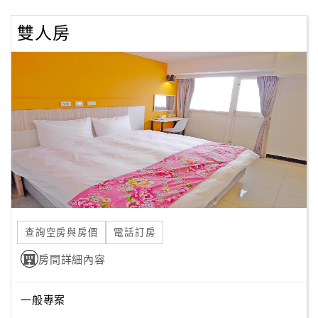
顧
雙人房
客
滿
意
度
訂
單
管
理
查詢空房與房價
電話訂房
會
房間詳細內容
員
帳
戶
一般專案