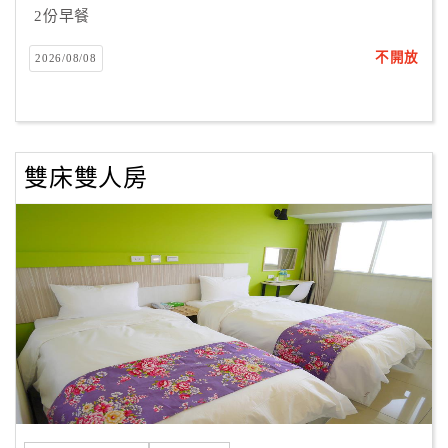
2份早餐
客
不開放
2026/08/08
服
聯
絡
單
雙床雙人房
Line
線
上
客
服
紅
利
查
詢