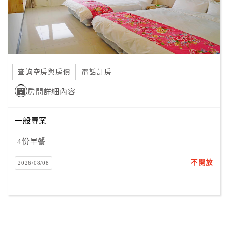
合
作
提
案
查詢空房與房價
電話訂房
飯
房間詳細內容
店
合
作
一般專案
4份早餐
廠
不開放
2026/08/08
商
合
作