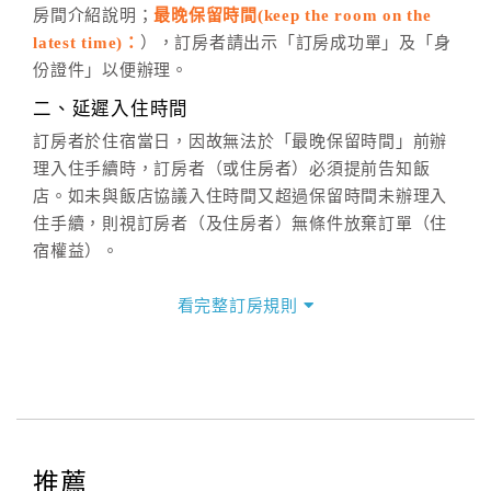
房間介紹說明；
最晚保留時間(keep the room on the
週一至週日，上午9:00～晚上6:00
latest time)：
），訂房者請出示「訂房成功單」及「身
六、聯絡方式
份證件」以便辦理。
週一至週日：
客服聯絡單
、
LINE@
、電話：
二、延遲入住時間
(07)9682715 。
訂房者於住宿當日，因故無法於「最晚保留時間」前辦
理入住手續時，訂房者（或住房者）必須提前告知飯
店。如未與飯店協議入住時間又超過保留時間未辦理入
住手續，則視訂房者（及住房者）無條件放棄訂單（住
宿權益）。
三、退房手續(Check out)
看完整訂房規則
本飯店退房時間(Check-out)為 （
12：00前
），訂房者
與飯店之其他交易﹝如續住、加床、餐費、小費、電話
費...等﹞所發生之費用，必須與飯店現場結清。
四、訂單異動
訂房者應於
入住前2日
（不含入住當日）提出申辦，如未
提出申辦不得異動訂單。
推薦