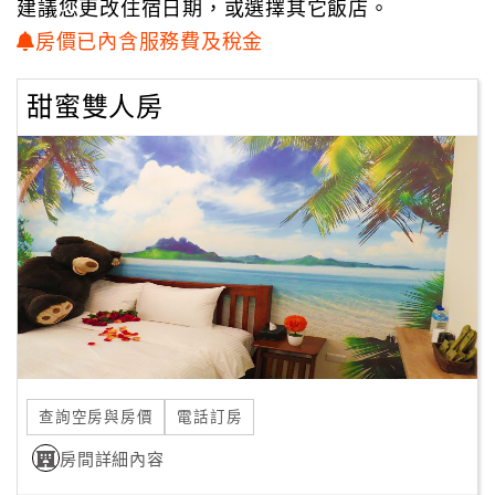
建議您更改住宿日期，或選擇其它飯店。
房價已內含服務費及稅金
顧
客
滿
甜蜜雙人房
意
度
訂
單
管
理
會
員
查詢空房與房價
電話訂房
帳
房間詳細內容
戶