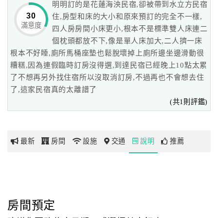
明明訂的是花蓮海泱民宿,卻被帶到水立方民宿
30
住,房型和床的大小和原來預訂的完全不一樣,
滿意度
網
四人房房間小床更小,根本不是標準雙人床連二
紅
個枕頭都放不下,像是單人床加大,二人擠一床
帶
根本不好睡,廁所馬桶座墊也鬆脫壞掉上廁所邊坐邊滑動很
你
糟糕,因為連假臨時訂房沒得選,到達民宿已經晚上10點太累
玩
了不想再另外找住宿所以沒取消訂房,不過再也不會想去住
了,這家民宿真的太離譜了
(共1則評鑑)
玩
樂
地
最新
房間
設施
交通
說明
推薦
圖
顧
客
服
務
房間預定