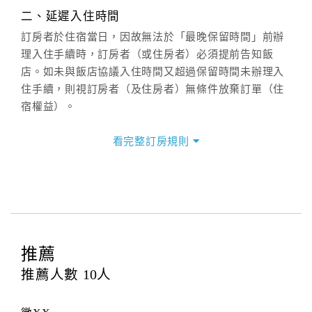
週一至週日：
客服聯絡單
、
LINE@
、電話：
二、延遲入住時間
(07)9682715 。
訂房者於住宿當日，因故無法於「最晚保留時間」前辦
理入住手續時，訂房者（或住房者）必須提前告知飯
店。如未與飯店協議入住時間又超過保留時間未辦理入
住手續，則視訂房者（及住房者）無條件放棄訂單（住
宿權益）。
三、退房手續(Check out)
看完整訂房規則
本飯店退房時間(Check-out)為 （
11：00前
），訂房者
與飯店之其他交易﹝如續住、加床、餐費、小費、電話
費...等﹞所發生之費用，必須與飯店現場結清。
四、訂單異動
訂房者應於
入住前2日
（不含入住當日）提出申辦，如未
提出申辦不得異動訂單。
推薦
每筆訂單異動限定
乙
次，限原訂飯店，異動完成後不得
推薦人數
10
人
辦理取消退款。
訂單異動後，訂單費用總計大於原訂單費用總計時，訂