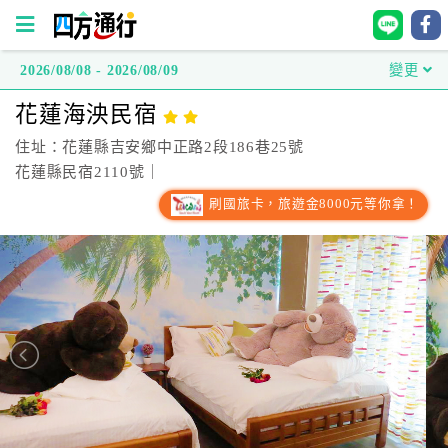
2026/08/08 - 2026/08/09
變更
四
花蓮海泱民宿
方
通
住址：花蓮縣吉安鄉中正路2段186巷25號
行
花蓮縣民宿2110號｜
訂
刷國旅卡，旅遊金8000元等你拿！
房
台
灣
訂
房
直