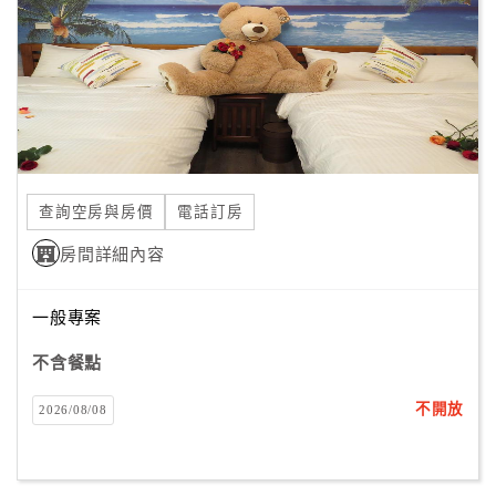
合
作
提
案
飯
店
查詢空房與房價
電話訂房
合
房間詳細內容
作
一般專案
廠
不含餐點
商
合
不開放
2026/08/08
作