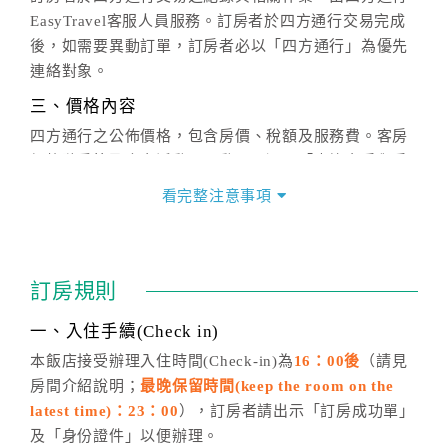
EasyTravel客服人員服務。訂房者於四方通行交易完成
後，如需要異動訂單，訂房者必以「四方通行」為優先
連絡對象。
三、價格內容
四方通行之公佈價格，包含房價、稅額及服務費。客房
價格隨季節及人文活動而異動，以選項「查詢空房與房
價」之當日價格為標準。
看完整注意事項
四、訂單異動
訂房成功後，訂房者如需異動內容，須於住房前在四方
通行「客服聯絡單」提出申辦，四方通行
恕不接受以電
訂房規則
話方式異動
訂單。
※非客服時間之申辦異動，皆為次日計算及辦理。
一、入住手續(Check in)
五、客服時間
本飯店接受辦理入住時間(Check-in)為
16：00後
（請見
房間介紹說明；
最晚保留時間(keep the room on the
週一至週日，上午9:00～晚上6:00
latest time)：23：00
），訂房者請出示「訂房成功單」
六、聯絡方式
及「身份證件」以便辦理。