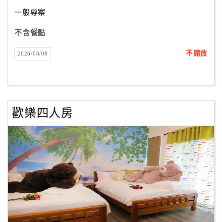
一般專案
客
服
不含餐點
聯
不開放
2026/08/08
絡
單
Line
歡樂四人房
線
上
客
服
紅
利
查
詢