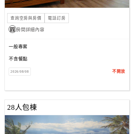
查詢空房與房價
電話訂房
訂
房
房間詳細內容
Q&A
一般專案
國
不含餐點
旅
卡
不開放
2026/08/08
訂
房
請
28人包棟
款
收
據