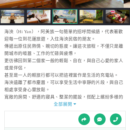
接
跟
飯
店
訂
海泱（Hi Yan），阿美族一句簡單的招呼問候語，代表著歡
房
迎每一位到花蓮旅遊，入住海泱民宿的朋友。
HOT
傳遞出原住民熱情、親切的態度。讓這次旅程，不僅只是離
開城市的喧囂、工作的忙碌與疲憊，
更彷彿回到第二個家一般的輕鬆、自在，與自己心愛的家人
特
或是伴侶，
色
甚至是一人的輕旅行都可以把這裡當作是生活的充電站。
民
海泱遠離了都市塵囂，可以享受生活中寧靜的片段，與自己
宿
相處享受身心靈放鬆。
寬敞的房間、舒適的寢具、整潔的擺設，搭配上繽紛多樣的
風格設計，
全部展開
全
不論是在民宿中暢談休息一天或是到附近享受後山之美，都
球
能在盡情玩樂後，回到海泱舒服的一覺到天亮。
租
車