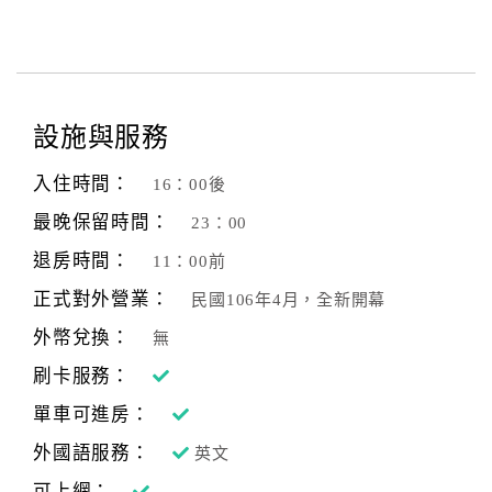
旅
伴
計
劃
設施與服務
商
入住時間：
品
16：00後
宣
最晚保留時間：
23：00
傳
退房時間：
11：00前
正式對外營業：
民國106年4月，全新開幕
外幣兌換：
無
刷卡服務：
單車可進房：
外國語服務：
英文
可上網：