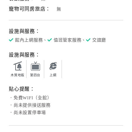
寵物可同房旅店：
無
客
服
聯
設施與服務：
絡
單
館內上網服務、
值班管家服務、
交誼廳
設施與服務：
Line
線
上
木質地板
第四台
上網
客
貼心提醒：
服
．免費WIFI（全館）
．尚未提供接送服務
紅
．尚未設置停車場
利
查
詢