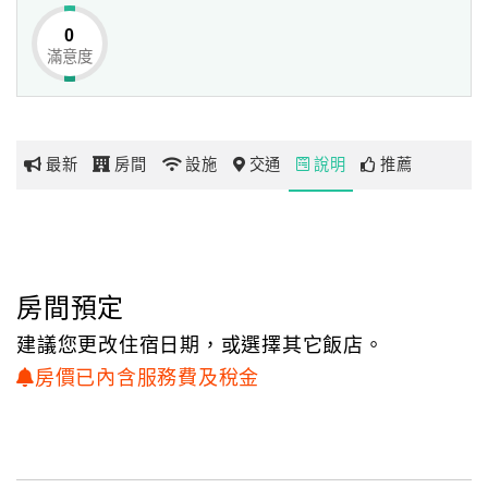
肉)、花園夜市、小北夜市、
0
武聖夜市、大東夜市等台南傳統小吃老店，前往各商圈、百
滿意度
網
貨、校區皆擁有交通往來上的便利，
紅
讓您輕鬆享有生活機能好、地理絕佳的租屋優勢。
帶
你
「台南湧福驛站」以木質建材、和室佈景及明亮燈光營造出
最新
房間
設施
交通
說明
推薦
玩
樸實無華的日式風華，
另以綠色盆栽及復古家具做為擺飾，打造出優雅閑居的舒活
租屋空間，
玩
不論是家庭、學生或朋友出遊都相當適合居住。
樂
地
房間預定
圖
建議您更改住宿日期，或選擇其它飯店。
顧
房價已內含服務費及稅金
客
服
務