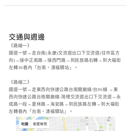
訂
房
Q&A
交通與週邊
《路線一》
國道一號→走台南(永康)交流道出口下交流道(往市區方
國
向)→接中正南路→接西門路→到民族路右轉→到大福街
旅
左轉36巷內「台南‧湧福驛站」。
卡
訂
房
《路線二》
國道一號→走東西向快速公路台南關廟線/台86線 →東
西向快速公路台南關廟線-灣裡交流道出口下交流道→永
請
成路一段→夏林路→海安路→到民族路左轉→到大福街
款
左轉巷內「台南‧湧福驛站」。
收
據