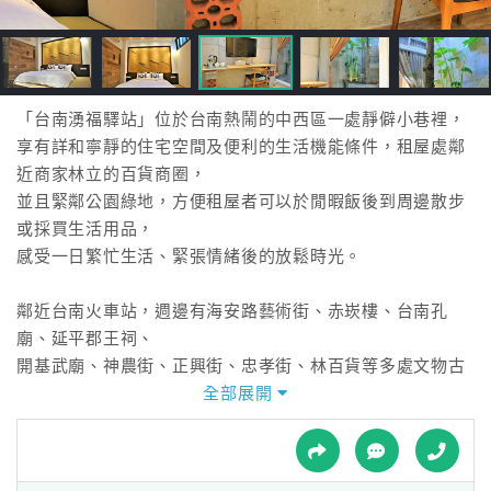
接
跟
飯
店
訂
「台南湧福驛站」位於台南熱鬧的中西區一處靜僻小巷裡，
房
享有詳和寧靜的住宅空間及便利的生活機能條件，租屋處鄰
HOT
近商家林立的百貨商圈，
並且緊鄰公園綠地，方便租屋者可以於閒暇飯後到周邊散步
或採買生活用品，
特
感受一日繁忙生活、緊張情緒後的放鬆時光。
色
民
鄰近台南火車站，週邊有海安路藝術街、赤崁樓、台南孔
宿
廟、延平郡王祠、
開基武廟、神農街、正興街、忠孝街、林百貨等多處文物古
蹟、觀光景點，
全部展開
全
附近還有水仙宮市場著名小吃(台南富盛號碗粿、金得春捲、
球
阿松割包)、
租
車
國華街小吃(邱家小卷米粉、阿明豬心、阿堂鹹粥、包成羊