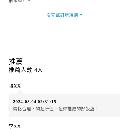
宿權益）。
三、退房手續(Check out)
看完整訂房規則
本飯店退房時間(Check-out)為 （
11：00前
），訂房者
與飯店之其他交易﹝如續住、加床、餐費、小費、電話
費...等﹞所發生之費用，必須與飯店現場結清。
四、訂單異動
訂房者應於
入住前2日
（不含入住當日）提出申辦，如未
提出申辦不得異動訂單。
推薦
每筆訂單異動限定
乙
次，限原訂飯店，異動完成後不得
推薦人數
4
人
辦理取消退款。
訂單異動後，訂單費用總計大於原訂單費用總計時，訂
張XX
房者應補足差額。（限原訂飯店）
訂單異動後，訂單費用總計小於原訂單費用總計時，訂
2024-08-04 02:31:15
房者不得要求退其差額。（限原訂飯店）
價格合理，物超所值，值得推薦的好飯店！
五、保留住宿權益(保留住房)
．訂房者因故辦理訂單異動，本飯店可接受
保留住宿金
李XX
額12個月
限原訂飯店），異動完成後不得辦理取消退