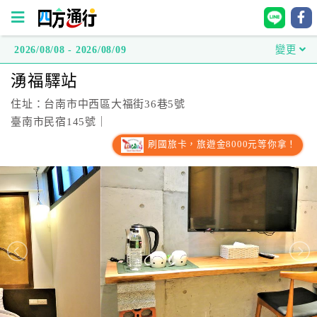
2026/08/08 - 2026/08/09
變更
四
湧福驛站
方
通
住址：台南市中西區大福街36巷5號
行
臺南市民宿145號｜
訂
刷國旅卡，旅遊金8000元等你拿！
房
台
灣
訂
房
直