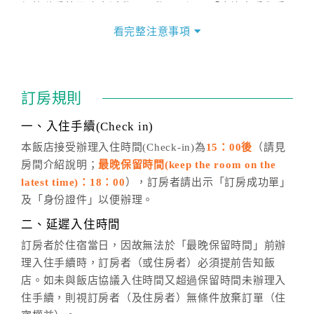
價格隨季節及人文活動而異動，以選項「查詢空房與房
價」之當日價格為標準。
看完整注意事項
四、訂單異動
訂房成功後，訂房者如需異動內容，須於住房前在四方
通行「客服聯絡單」提出申辦，四方通行
恕不接受以電
訂房規則
話方式異動
訂單。
※非客服時間之申辦異動，皆為次日計算及辦理。
一、入住手續(Check in)
五、客服時間
本飯店接受辦理入住時間(Check-in)為
15：00後
（請見
房間介紹說明；
最晚保留時間(keep the room on the
週一至週日，上午9:00～晚上6:00
latest time)：18：00
），訂房者請出示「訂房成功單」
六、聯絡方式
及「身份證件」以便辦理。
週一至週日：
客服聯絡單
、
LINE@
、電話：
二、延遲入住時間
(07)9682715 。
訂房者於住宿當日，因故無法於「最晚保留時間」前辦
理入住手續時，訂房者（或住房者）必須提前告知飯
店。如未與飯店協議入住時間又超過保留時間未辦理入
住手續，則視訂房者（及住房者）無條件放棄訂單（住