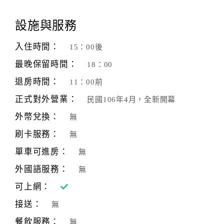
顧
設施與服務
客
滿
入住時間：
15：00後
意
最晚保留時間：
18：00
度
退房時間：
11：00前
正式對外營業：
民國106年4月，全新開幕
訂
單
外幣兌換：
無
管
刷卡服務：
無
理
單車可進房：
無
外國語服務：
無
會
員
可上網：
帳
接送：
無
戶
餐飲服務：
無