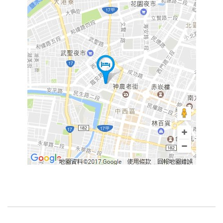
合
作
提
案
飯
店
合
作
廠
商
合
作