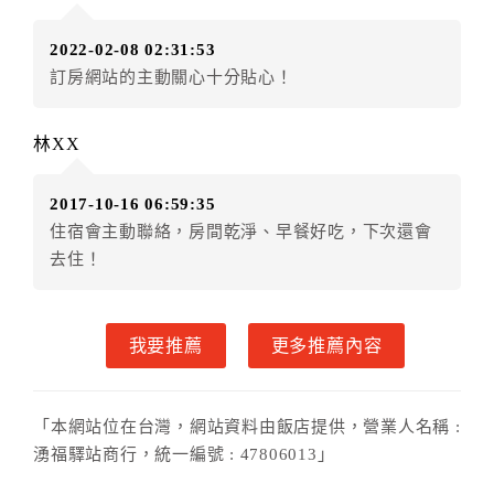
款。（提出申辦日為保留起算日）
2022-02-08 02:31:53
．訂房者使用「保留住宿金額」時，請注意！為避免飯
訂房網站的主動關心十分貼心！
店客滿，敬請及早計畫，如逾時未提出申辦，視同無條
件放棄訂單（住宿權益）。 （限原訂飯店使用）
．每筆訂單異動限定乙次，限原訂飯店，異動完成後不
林XX
得辦理取消退款。
．訂單異動後，訂單費用總計大於原訂單費用總計時，
2017-10-16 06:59:35
訂房者應補足差額。 限原訂飯店
住宿會主動聯絡，房間乾淨、早餐好吃，下次還會
．訂單異動後，訂單費用總計小於原訂單費用總計時，
去住！
訂房者不得要求退其差額。限原訂飯店
六、取消訂單
我要推薦
更多推薦內容
訂房者因故取消訂單辦理退款，依下列標準申辦：
◎住房日3天前辦理者，訂單費用扣除總計0%為手續費
◎住房日1天前辦理者，訂單費用扣除總計50%為手續費
「本網站位在台灣，網站資料由飯店提供，營業人名稱 :
◎住房日當日辦理者，訂單費用扣除總計100%為手續費
湧福驛站商行，統一編號 : 47806013」
◎住房日當日不得辦理。
◎住房日當日未辦理入住手續者，視同住房，已付訂單