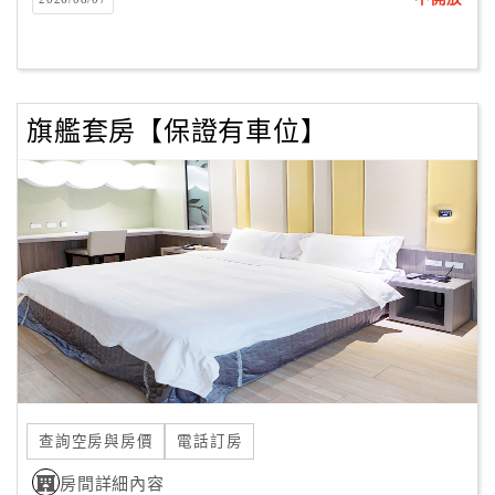
客
服
聯
絡
旗艦套房【保證有車位】
單
Line
線
上
客
服
紅
利
查詢空房與房價
電話訂房
查
房間詳細內容
詢