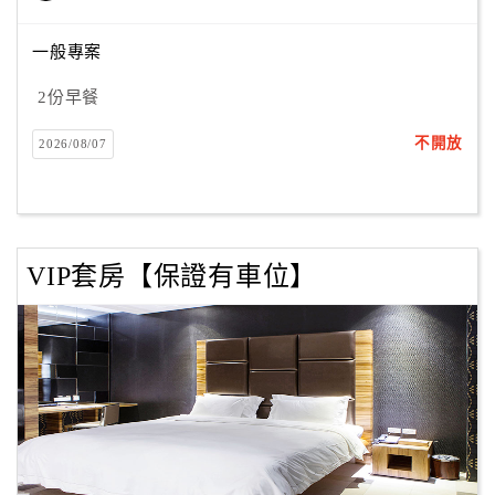
一般專案
訂
2份早餐
房
Q&A
不開放
2026/08/07
國
旅
卡
VIP套房【保證有車位】
訂
房
請
款
收
據