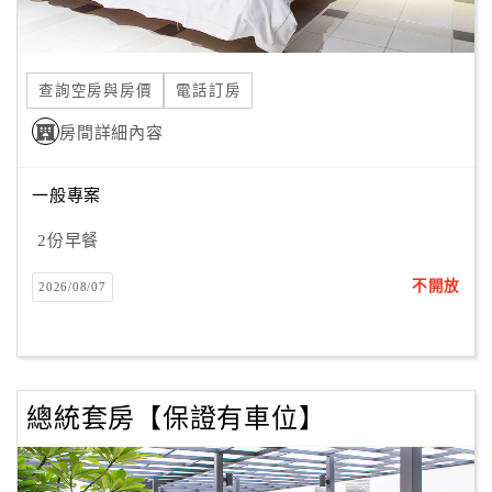
合
作
提
查詢空房與房價
電話訂房
案
房間詳細內容
飯
一般專案
店
合
2份早餐
作
不開放
2026/08/07
廠
商
合
總統套房【保證有車位】
作