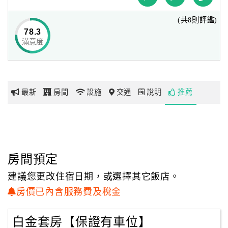
(共8則評鑑)
最近的機場是高雄國際機場，距離歐遊國際連鎖精品旅館-台
網
78.3
東館83公里。
紅
滿意度
帶
你
玩
最新
房間
設施
交通
說明
推薦
玩
樂
地
圖
房間預定
顧
建議您更改住宿日期，或選擇其它飯店。
客
房價已內含服務費及稅金
服
務
白金套房【保證有車位】