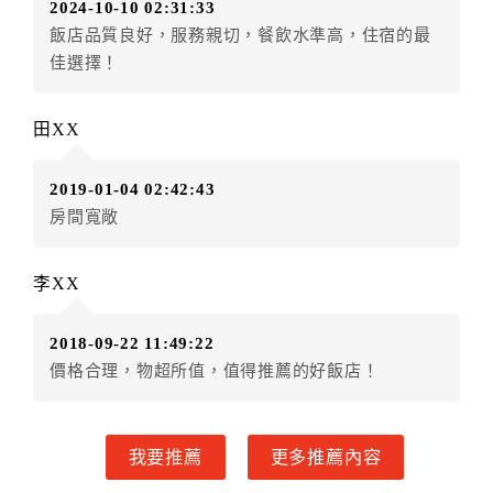
2024-10-10 02:31:33
房者不得要求退其差額。（限原訂飯店）
飯店品質良好，服務親切，餐飲水準高，住宿的最
五、保留住宿權益(保留住房)
佳選擇！
．訂房者因故辦理訂單異動，本飯店可接受
保留住宿金
額3個月
限原訂飯店），異動完成後不得辦理取消退款。
田XX
（提出申辦日為保留起算日）
．訂房者使用「保留住宿金額」時，請注意！為避免飯
2019-01-04 02:42:43
店客滿，敬請及早計畫，如逾時未提出申辦，視同無條
房間寬敞
件放棄訂單（住宿權益）。 （限原訂飯店使用）
．每筆訂單異動限定乙次，限原訂飯店，異動完成後不
得辦理取消退款。
李XX
．訂單異動後，訂單費用總計大於原訂單費用總計時，
訂房者應補足差額。 限原訂飯店
2018-09-22 11:49:22
．訂單異動後，訂單費用總計小於原訂單費用總計時，
價格合理，物超所值，值得推薦的好飯店！
訂房者不得要求退其差額。限原訂飯店
六、取消訂單
我要推薦
更多推薦內容
訂房者因故取消訂單辦理退款，依下列標準申辦：
◎住房日7天前辦理者，訂單費用扣除總計0%為手續費