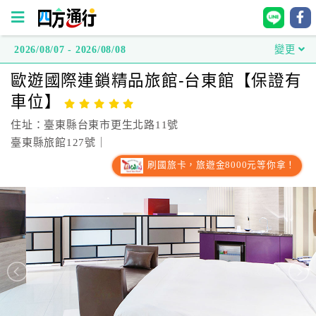
2026/08/07 - 2026/08/08
變更
四
歐遊國際連鎖精品旅館-台東館【保證有
方
車位】
通
行
住址：臺東縣台東市更生北路11號
訂
臺東縣旅館127號｜
房
刷國旅卡，旅遊金8000元等你拿！
台
灣
訂
房
直