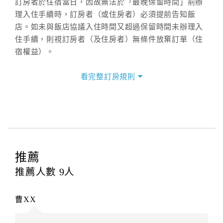
訂房者於住宿當日，因故無法於「最晚保留時間」前辦
理入住手續時，訂房者（或住房者）必須提前告知飯
店。如未與飯店協議入住時間又超過保留時間未辦理入
住手續，則視訂房者（及住房者）無條件放棄訂單（住
宿權益）。
三、退房手續(Check out)
看完整訂房規則
本飯店退房時間(Check-out)為 （
12：00前
），訂房者
與飯店之其他交易﹝如續住、加床、餐費、小費、電話
費...等﹞所發生之費用，必須與飯店現場結清。
四、訂單異動
訂房者應於
入住前2日
（不含入住當日）提出申辦，如未
提出申辦不得異動訂單。
推薦
每筆訂單異動限定
乙
次，限原訂飯店，異動完成後不得
推薦人數
9
人
辦理取消退款。
訂單異動後，訂單費用總計大於原訂單費用總計時，訂
曹XX
房者應補足差額。（限原訂飯店）
訂單異動後，訂單費用總計小於原訂單費用總計時，訂