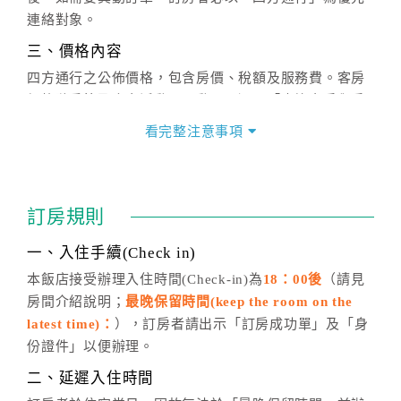
連絡對象。
三、價格內容
四方通行之公佈價格，包含房價、稅額及服務費。客房
價格隨季節及人文活動而異動，以選項「查詢空房與房
價」之當日價格為標準。
看完整注意事項
四、訂單異動
訂房成功後，訂房者如需異動內容，須於住房前在四方
通行「客服聯絡單」提出申辦，四方通行
恕不接受以電
訂房規則
話方式異動
訂單。
※非客服時間之申辦異動，皆為次日計算及辦理。
一、入住手續(Check in)
五、客服時間
本飯店接受辦理入住時間(Check-in)為
18：00後
（請見
房間介紹說明；
最晚保留時間(keep the room on the
週一至週日，上午9:00～晚上6:00
latest time)：
），訂房者請出示「訂房成功單」及「身
六、聯絡方式
份證件」以便辦理。
週一至週日：
客服聯絡單
、
LINE@
、電話：
二、延遲入住時間
(07)9682715 。