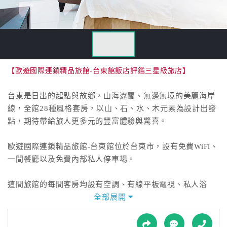
接
跟
飯
店
訂
房
【歐遊國際連鎖精品旅館-台東館飯店評鑑三星級旅店】
HOT
台東是日出的起點與故鄉，山海遼闊、無邊無境的美麗海岸
線，全館28種風格套房，以山、石、水、木元素為設計出發
特
點，期待帶給旅人更多元的豐富體驗與驚喜。
色
民
歐遊國際連鎖精品旅館-台東館位於台東市，設有免費WiFi、
宿
一間餐廳以及免費內部私人停車場。
全
這間旅館的每間客房均設有空調、有線平板電視、私人浴
球
室、拖鞋以及免費洗浴用品。
全部展開
租
車
旅館設有24小時前台。