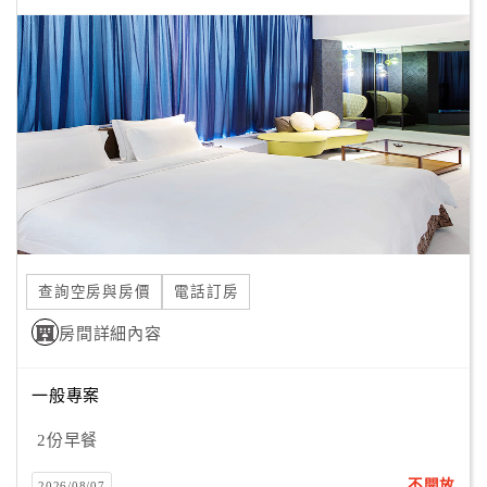
顧
客
滿
意
度
訂
單
管
查詢空房與房價
電話訂房
理
房間詳細內容
會
一般專案
員
帳
2份早餐
戶
不開放
2026/08/07