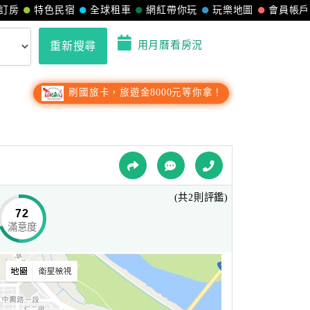
訂房
特色民宿
全球租車
網紅帶你玩
玩樂地圖
會員帳戶
用月曆看房況
重新搜尋
刷國旅卡，旅遊金8000元等你拿！
(共2則評鑑)
72
滿意度