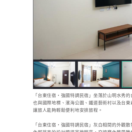
「台東住宿‧強國特調民宿」坐落於山明水秀的
也與國際地標、濱海公園、鐵道藝術村以及台東
讓旅人能夠輕鬆便利地安排旅程。
「台東住宿‧強國特調民宿」灰白相間的外觀散