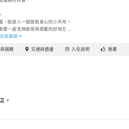
痞風格的佈置，
，
圍，給旅人一個放鬆身心的小天地。
要一處洗滌疲倦與煩憂的好地方...
選擇。
全部展開
施
與服務
交通
與週邊
入住
說明
推薦
店。