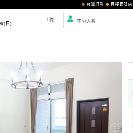
台灣訂房
直接跟飯店
1
晚
09(日)