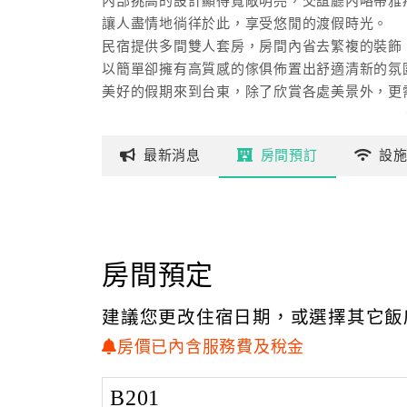
內部挑高的設計顯得寬敞明亮，交誼廳內略帶雅
讓人盡情地徜徉於此，享受悠閒的渡假時光。
民宿提供多間雙人套房，房間內省去繁複的裝飾
以簡單卻擁有高質感的傢俱佈置出舒適清新的氛
美好的假期來到台東，除了欣賞各處美景外，更需
HERE~─強國特調民宿，即是您最不可錯過的好
最新
消息
房間
預訂
設
房間預定
建議您更改住宿日期，或選擇其它飯
房價已內含服務費及稅金
B201