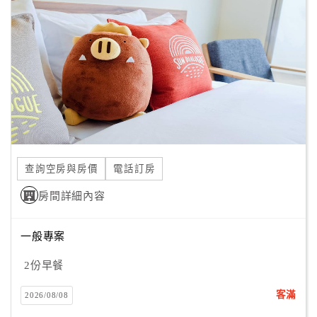
顧
客
滿
意
度
訂
單
查詢空房與房價
電話訂房
管
理
房間詳細內容
一般專案
會
員
2份早餐
帳
戶
客滿
2026/08/08