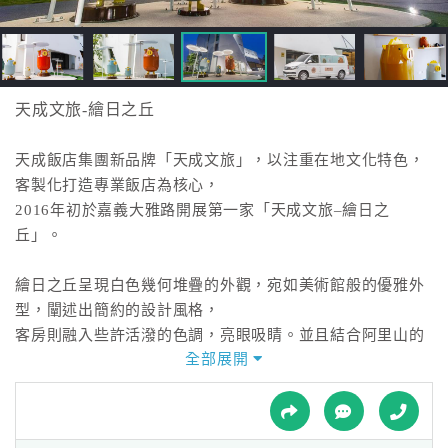
接
跟
飯
店
訂
天成文旅-繪日之丘
房
HOT
天成飯店集團新品牌「天成文旅」，以注重在地文化特色，
客製化打造專業飯店為核心，
2016年初於嘉義大雅路開展第一家「天成文旅–繪日之
特
丘」。
色
民
繪日之丘呈現白色幾何堆疊的外觀，宛如美術館般的優雅外
宿
型，闡述出簡約的設計風格，
客房則融入些許活潑的色調，亮眼吸睛。並且結合阿里山的
全部展開
意象：日出、山嵐、檜木…等自然素材，
全
透過設計師手法的轉換，巧妙的出現於公共空間與客房之
球
租
中，與旅客對話產生驚喜共鳴。
車