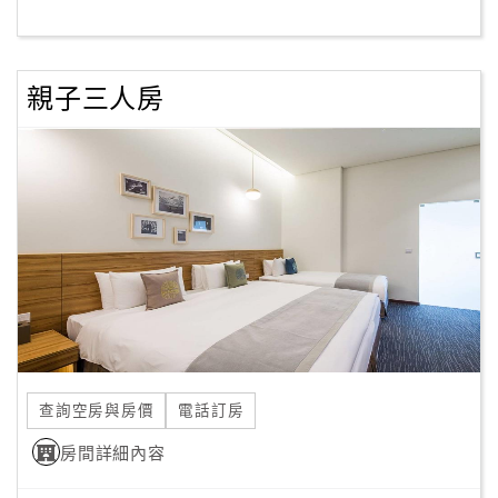
客
服
親子三人房
聯
絡
單
Line
線
上
客
服
查詢空房與房價
電話訂房
紅
利
房間詳細內容
查
詢