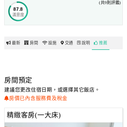
(共9則評鑑)
飯店主要鎖定親子市場，因此也會打造具有童趣記憶的裝置
87.8
藝術，
滿意度
網
期待給予消費者一個會心一笑的旅遊體驗。
紅
帶
－品牌小故事
你
最新
房間
設施
交通
說明
推薦
玩
PAINT
--
YOUR
--
SUN.
SHINE
--
YOUR
--
DAY.
SUNDAY
--
IS
--
EVERYDAY.
玩
樂
太陽緩緩升起，耀出黃澄澄光芒，
地
房間預定
天空如畫板，雲朵為水墨，恣意揮灑下，繪出溫度和熱情。
圖
建議您更改住宿日期，或選擇其它飯店。
繪日之丘由天成飯店集團最新的品牌「天成文旅」所打造，
顧
房價已內含服務費及稅金
步入旅館內，每一處、每一物，家的場景盡收眼底，
客
服務傳遞著溫暖，心回歸初始，純粹舒適，愛與幸福在此凝
服
精緻客房(一大床)
聚！
務