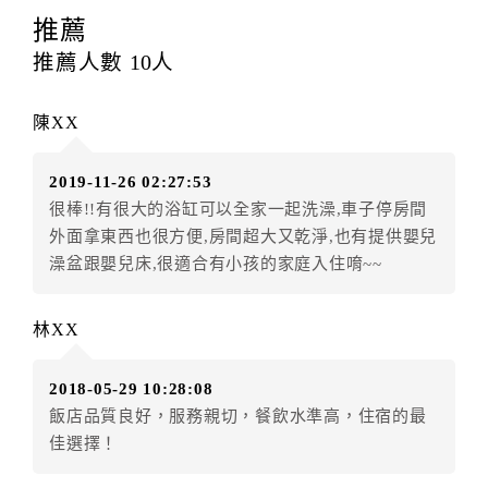
提出申辦不得異動訂單。
推薦
每筆訂單異動限定
乙
次，限原訂飯店，異動完成後不得
推薦人數
10
人
辦理取消退款。
訂單異動後，訂單費用總計大於原訂單費用總計時，訂
陳XX
房者應補足差額。（限原訂飯店）
訂單異動後，訂單費用總計小於原訂單費用總計時，訂
2019-11-26 02:27:53
房者不得要求退其差額。（限原訂飯店）
很棒!!有很大的浴缸可以全家一起洗澡,車子停房間
五、取消訂單
外面拿東西也很方便,房間超大又乾淨,也有提供嬰兒
訂房者因故取消訂單辦理退款，依下列標準申辦：
澡盆跟嬰兒床,很適合有小孩的家庭入住唷~~
◎住房日14天前辦理者，訂單費用扣除總計0%為手續費
◎住房日7天前辦理者，訂單費用扣除總計60%為手續費
林XX
◎住房日1天前辦理者，訂單費用扣除總計100%為手續
費
2018-05-29 10:28:08
◎住房日當日辦理者，訂單費用扣除總計100%為手續費
飯店品質良好，服務親切，餐飲水準高，住宿的最
◎住房日當日不得辦理。
佳選擇！
◎住房日當日未辦理入住手續者，視同住房，已付訂單
之訂金將全額沒收。