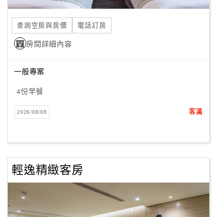
合
作
查詢空房與房價
電話訂房
提
房間詳細內容
案
一般專案
飯
店
4份早餐
合
客滿
2026/08/08
作
廠
商
輕逸精緻客房
合
作