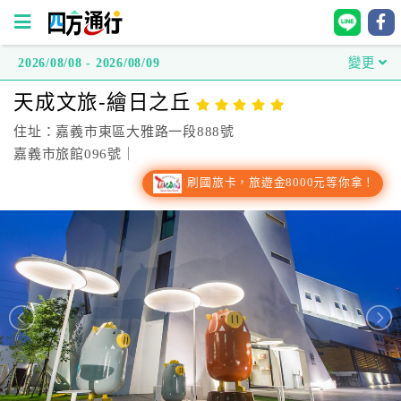
2026/08/08 - 2026/08/09
變更
四
天成文旅-繪日之丘
方
通
住址：嘉義市東區大雅路一段888號
行
嘉義市旅館096號｜
訂
刷國旅卡，旅遊金8000元等你拿！
房
台
灣
訂
房
直