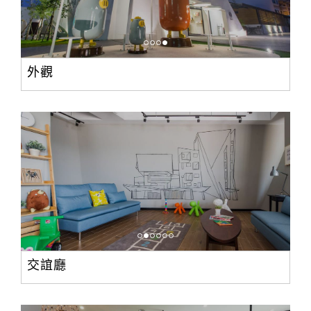
外觀
交誼廳