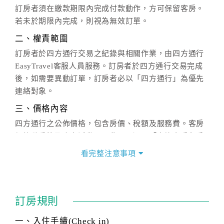
訂房者須在繳款期限內完成付款動作，方可保留客房。
若未於期限內完成，則視為無效訂單。
二、權責範圍
訂房者於四方通行交易之紀錄與相關作業，由四方通行
EasyTravel客服人員服務。訂房者於四方通行交易完成
後，如需要異動訂單，訂房者必以「四方通行」為優先
連絡對象。
三、價格內容
四方通行之公佈價格，包含房價、稅額及服務費。客房
價格隨季節及人文活動而異動，以選項「查詢空房與房
價」之當日價格為標準。
看完整注意事項
四、訂單異動
訂房成功後，訂房者如需異動內容，須於住房前在四方
通行「客服聯絡單」提出申辦，四方通行
恕不接受以電
訂房規則
話方式異動
訂單。
※非客服時間之申辦異動，皆為次日計算及辦理。
一、入住手續(Check in)