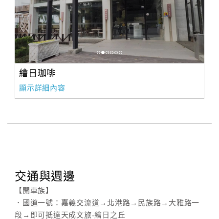
繪日珈啡
顯示詳細內容
交通與週邊
【開車族】
．國道一號：嘉義交流道→北港路→民族路→大雅路一
段→即可抵達天成文旅-繪日之丘