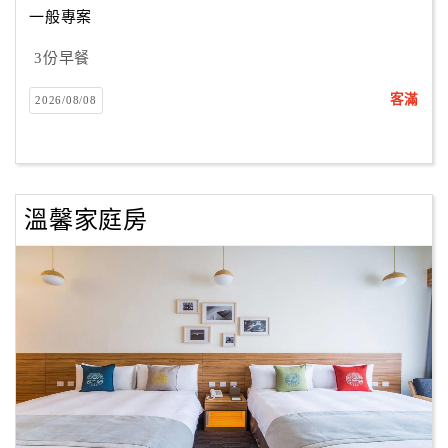
一般專案
3份早餐
訂
房
客滿
2026/08/08
Q&A
國
旅
溫馨家庭房
卡
訂
房
請
款
收
據