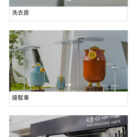
洗衣房
接駁車