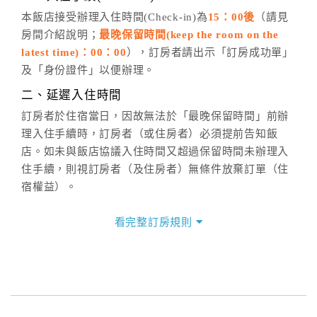
五、客服時間
本飯店接受辦理入住時間(Check-in)為
15：00後
（請見
房間介紹說明；
最晚保留時間(keep the room on the
週一至週日，上午9:00～晚上6:00
latest time)：00：00
），訂房者請出示「訂房成功單」
六、聯絡方式
及「身份證件」以便辦理。
週一至週日：
客服聯絡單
、
LINE@
、電話：
二、延遲入住時間
(07)9682715 。
訂房者於住宿當日，因故無法於「最晚保留時間」前辦
理入住手續時，訂房者（或住房者）必須提前告知飯
店。如未與飯店協議入住時間又超過保留時間未辦理入
住手續，則視訂房者（及住房者）無條件放棄訂單（住
宿權益）。
三、退房手續(Check out)
看完整訂房規則
本飯店退房時間(Check-out)為 （
12：00前
），訂房者
與飯店之其他交易﹝如續住、加床、餐費、小費、電話
費...等﹞所發生之費用，必須與飯店現場結清。
四、訂單異動
訂房者應於
入住前2日
（不含入住當日）提出申辦，如未