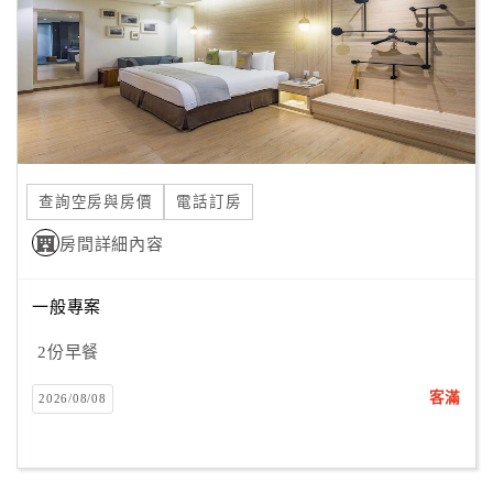
旅
伴
計
劃
商
品
查詢空房與房價
電話訂房
宣
傳
房間詳細內容
一般專案
2份早餐
客滿
2026/08/08