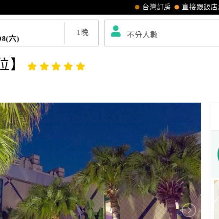
台灣訂房
直接跟飯店
1
晚
08(六)
位】