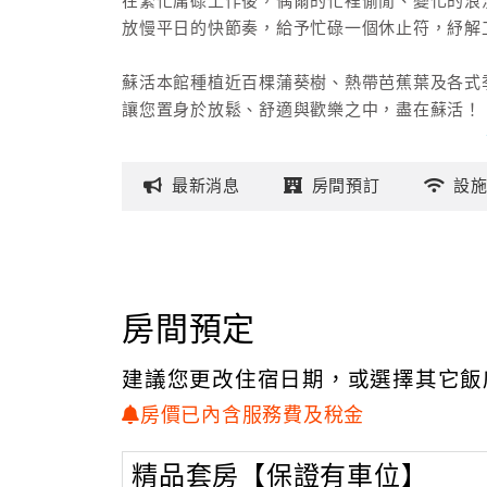
在繁忙庸碌工作後，偶爾的忙裡偷閒、變化的浪
放慢平日的快節奏，給予忙碌一個休止符，紓解
蘇活本館種植近百棵蒲葵樹、熱帶芭蕉葉及各式
讓您置身於放鬆、舒適與歡樂之中，盡在蘇活！
最新
消息
房間
預訂
設
房間預定
建議您更改住宿日期，或選擇其它飯
房價已內含服務費及稅金
精品套房【保證有車位】