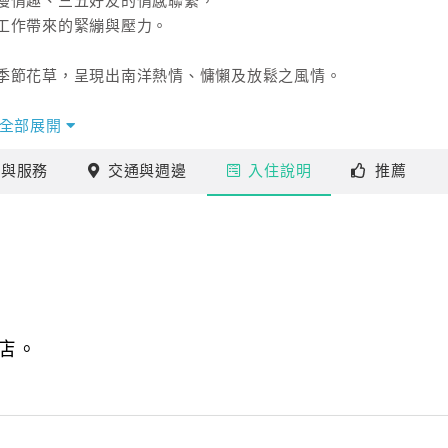
漫情趣、三五好友的情感聯繫，
工作帶來的緊繃與壓力。
季節花草，呈現出南洋熱情、慵懶及放鬆之風情。
全部展開
施
與服務
交通
與週邊
入住
說明
推薦
店。