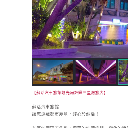
【蘇活汽車旅館觀光局評鑑三星級旅店】
蘇活汽車旅館
讓您遠離都市塵囂，醉心於蘇活！