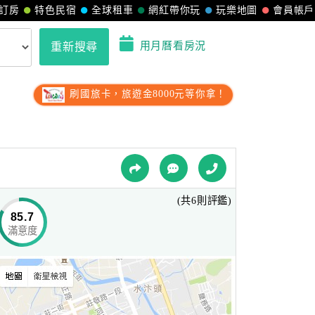
訂房
特色民宿
全球租車
網紅帶你玩
玩樂地圖
會員帳戶
用月曆看房況
重新搜尋
刷國旅卡，旅遊金8000元等你拿！
(共6則評鑑)
85.7
滿意度