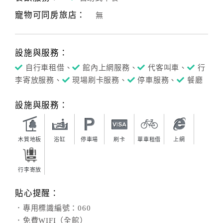
寵物可同房旅店：
無
客
服
聯
設施與服務：
絡
單
自行車租借、
館內上網服務、
代客叫車、
行
李寄放服務、
現場刷卡服務、
停車服務、
餐廳
Line
設施與服務：
線
上
客
木質地板
浴缸
停車場
刷卡
單車租借
上網
服
行李寄放
紅
貼心提醒：
利
．專用標識編號：060
查
．免費WIFI（全館）
詢