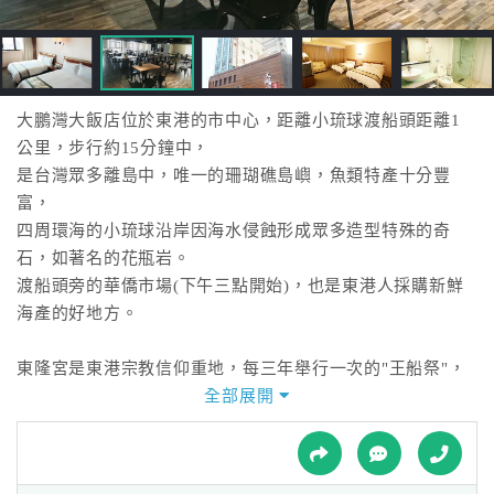
接
跟
飯
店
訂
大鵬灣大飯店位於東港的市中心，距離小琉球渡船頭距離1
房
公里，步行約15分鐘中，
HOT
是台灣眾多離島中，唯一的珊瑚礁島嶼，魚類特產十分豐
富，
四周環海的小琉球沿岸因海水侵蝕形成眾多造型特殊的奇
特
石，如著名的花瓶岩。
色
渡船頭旁的華僑市場(下午三點開始)，也是東港人採購新鮮
民
海產的好地方。
宿
東隆宮是東港宗教信仰重地，每三年舉行一次的"王船祭"，
每每吸引大批人潮，
全部展開
全
除大型廟會活動外，最後一天的燒王船儀式是祭典的高潮，
球
為東港人重要的活動之一，
租
車
過年可以不回來，但東港迎王在國內外的東港人，一定會回