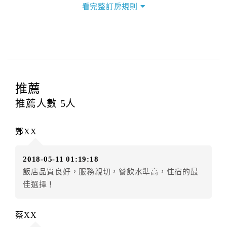
看完整訂房規則
本飯店退房時間(Check-out)為 （
11：00前
），訂房者
與飯店之其他交易﹝如續住、加床、餐費、小費、電話
費...等﹞所發生之費用，必須與飯店現場結清。
四、訂單異動
訂房者應於
入住前2日
（不含入住當日）提出申辦，如未
提出申辦不得異動訂單。
推薦
每筆訂單異動限定
乙
次，限原訂飯店，異動完成後不得
推薦人數
5
人
辦理取消退款。
訂單異動後，訂單費用總計大於原訂單費用總計時，訂
鄭XX
房者應補足差額。（限原訂飯店）
訂單異動後，訂單費用總計小於原訂單費用總計時，訂
2018-05-11 01:19:18
房者不得要求退其差額。（限原訂飯店）
飯店品質良好，服務親切，餐飲水準高，住宿的最
五、保留住宿權益(保留住房)
佳選擇！
．訂房者因故辦理訂單異動，本飯店可接受
保留住宿金
額3個月
限原訂飯店），異動完成後不得辦理取消退款。
蔡XX
（提出申辦日為保留起算日）