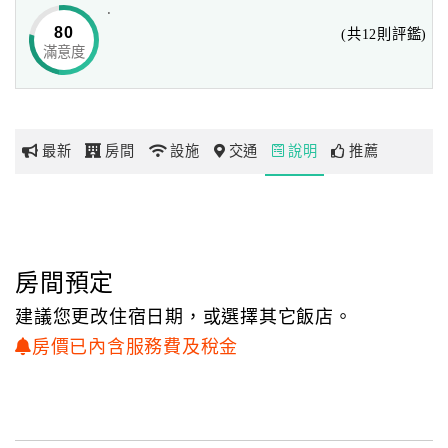
.
來朝聖。
80
(共12則評鑑)
滿意度
網
紅
帶
你
最新
房間
設施
交通
說明
推薦
玩
玩
樂
地
房間預定
圖
建議您更改住宿日期，或選擇其它飯店。
顧
房價已內含服務費及稅金
客
服
務