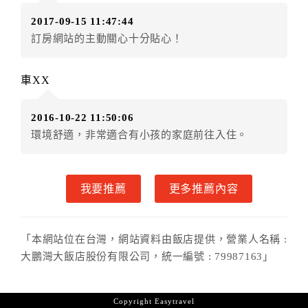
．訂房者使用「保留住宿金額」時，請注意！為避免飯
2017-09-15 11:47:44
店客滿，敬請及早計畫，如逾時未提出申辦，視同無條
訂房網站的主動關心十分貼心！
件放棄訂單（住宿權益）。 （限原訂飯店使用）
．每筆訂單異動限定乙次，限原訂飯店，異動完成後不
得辦理取消退款。
車XX
．訂單異動後，訂單費用總計大於原訂單費用總計時，
訂房者應補足差額。 限原訂飯店
2016-10-22 11:50:06
．訂單異動後，訂單費用總計小於原訂單費用總計時，
環境舒適，非常適合有小孩的家庭前往入住。
訂房者不得要求退其差額。限原訂飯店
六、取消訂單
我要推薦
更多推薦內容
訂房者因故取消訂單辦理退款，依下列標準申辦：
◎住房日7天前辦理者，訂單費用扣除總計0%為手續費
◎住房日4天前辦理者，訂單費用扣除總計25%為手續費
「本網站位在台灣，網站資料由飯店提供，營業人名稱 :
◎住房日1天前辦理者，訂單費用扣除總計45%為手續費
大鵬灣大飯店股份有限公司，統一編號 : 79987163」
◎住房日當日辦理者，訂單費用扣除總計100%為手續費
◎住房日當日不得辦理。
◎住房日當日未辦理入住手續者，視同住房，已付訂單
Copyright
Easytravel