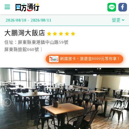
2026/08/10 - 2026/08/11
變更
四
大鵬灣大飯店
方
通
住址：屏東縣東港鎮中山路59號
行
屏東縣旅館060號｜
訂
刷國旅卡，旅遊金8000元等你拿！
房
台
灣
訂
房
直