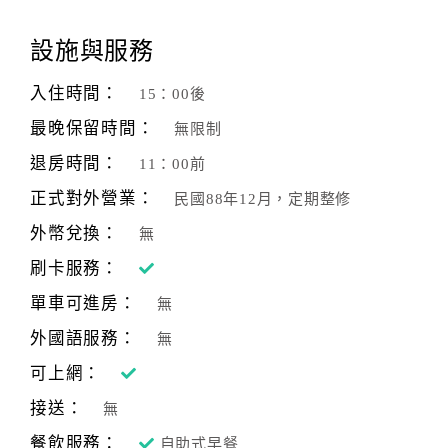
顧
設施與服務
客
滿
入住時間：
15：00後
意
最晚保留時間：
無限制
度
退房時間：
11：00前
正式對外營業：
民國88年12月，定期整修
訂
單
外幣兌換：
無
管
刷卡服務：
理
單車可進房：
無
外國語服務：
無
會
員
可上網：
帳
接送：
無
戶
餐飲服務：
自助式早餐