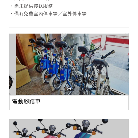
．尚未提供接送服務
．備有免費室內停車場／室外停車場
訂
房
Q&A
國
旅
卡
訂
房
電動腳踏車
請
款
收
據