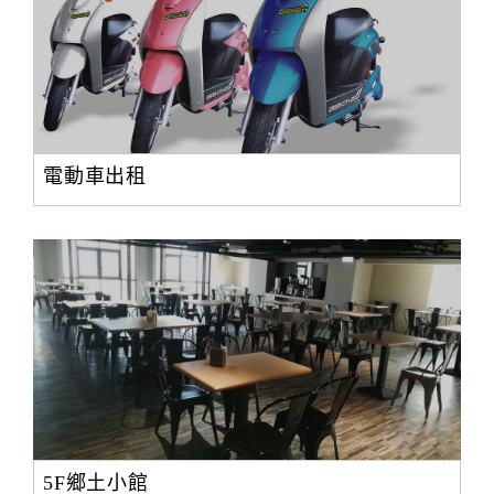
合
作
提
案
電動車出租
飯
店
合
作
廠
商
合
作
5F鄉土小館