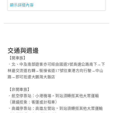
旅
顯示詳細內容
伴
計
劃
商
品
宣
交通與週邊
傳
【開車族】
．北、中及南部遊客亦可經由國道3號高速公路南下→下
林邊交流道右轉→銜接省道17號往東港方向行駛→中山
路→即可抵達大鵬灣大飯店
【非開車族】
．航空停靠站：小港機場，到站須轉搭其他大眾運輸
（建議搭乘：客運或計程車）
．高鐵停靠站：高雄左營站，到站須轉搭其他大眾運輸