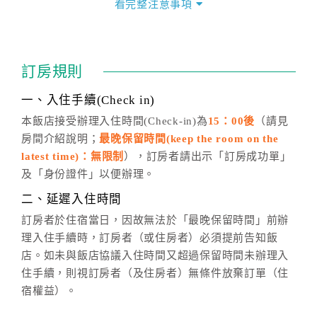
看完整注意事項
四、訂單異動
訂房成功後，訂房者如需異動內容，須於住房前在四方
通行「客服聯絡單」提出申辦，四方通行
恕不接受以電
訂房規則
話方式異動
訂單。
※非客服時間之申辦異動，皆為次日計算及辦理。
一、入住手續(Check in)
五、客服時間
本飯店接受辦理入住時間(Check-in)為
15：00後
（請見
房間介紹說明；
最晚保留時間(keep the room on the
週一至週日，上午9:00～晚上6:00
latest time)：無限制
），訂房者請出示「訂房成功單」
六、聯絡方式
及「身份證件」以便辦理。
週一至週日：
客服聯絡單
、
LINE@
、電話：
二、延遲入住時間
(07)9682715 。
訂房者於住宿當日，因故無法於「最晚保留時間」前辦
理入住手續時，訂房者（或住房者）必須提前告知飯
店。如未與飯店協議入住時間又超過保留時間未辦理入
住手續，則視訂房者（及住房者）無條件放棄訂單（住
宿權益）。
三、退房手續(Check out)