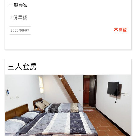
一般專案
2份早餐
訂
房
不開放
2026/08/07
Q&A
國
旅
三人套房
卡
訂
房
請
款
收
據