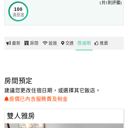
(共1則評鑑)
100
滿意度
網
紅
帶
你
最新
房間
設施
交通
說明
推薦
玩
玩
樂
地
房間預定
圖
建議您更改住宿日期，或選擇其它飯店。
顧
房價已內含服務費及稅金
客
服
雙人雅房
務