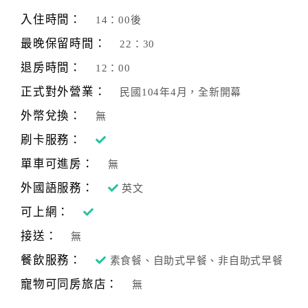
旅
伴
入住時間：
14：00後
計
最晚保留時間：
22：30
劃
退房時間：
12：00
正式對外營業：
民國104年4月，全新開幕
商
品
外幣兌換：
無
宣
刷卡服務：
傳
單車可進房：
無
外國語服務：
英文
可上網：
接送：
無
餐飲服務：
素食餐、自助式早餐、非自助式早餐
寵物可同房旅店：
無