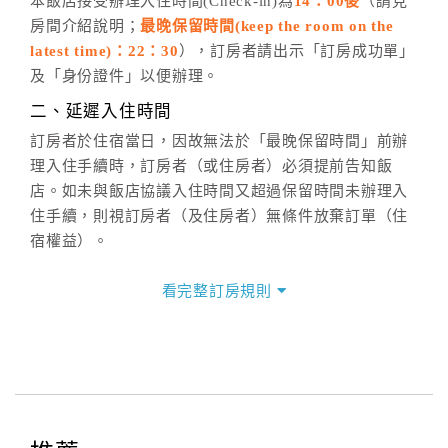
五、客服時間
本飯店接受辦理入住時間(Check-in)為
14：00後
（請見
房間介紹說明；
最晚保留時間(keep the room on the
週一至週日，上午9:00～晚上6:00
latest time)：22：30
），訂房者請出示「訂房成功單」
六、聯絡方式
及「身份證件」以便辦理。
週一至週日：
客服聯絡單
、
LINE@
、電話：
二、延遲入住時間
(07)9682715 。
訂房者於住宿當日，因故無法於「最晚保留時間」前辦
理入住手續時，訂房者（或住房者）必須提前告知飯
店。如未與飯店協議入住時間又超過保留時間未辦理入
住手續，則視訂房者（及住房者）無條件放棄訂單（住
宿權益）。
三、退房手續(Check out)
看完整訂房規則
本飯店退房時間(Check-out)為 （
12：00
），訂房者與
飯店之其他交易﹝如續住、加床、餐費、小費、電話
費...等﹞所發生之費用，必須與飯店現場結清。
四、訂單異動
訂房者應於
入住前8日
（不含入住當日）提出申辦，如未
提出申辦不得異動訂單。