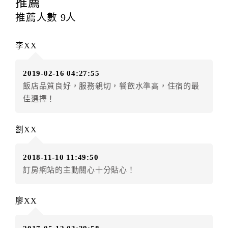
推薦
每筆訂單異動限定
乙
次，限原訂飯店，異動完成後不得
推薦人數
9
人
辦理取消退款。
訂單異動後，訂單費用總計大於原訂單費用總計時，訂
李XX
房者應補足差額。（限原訂飯店）
訂單異動後，訂單費用總計小於原訂單費用總計時，訂
2019-02-16 04:27:55
房者不得要求退其差額。（限原訂飯店）
飯店品質良好，服務親切，餐飲水準高，住宿的最
五、保留住宿權益(保留住房)
佳選擇！
．訂房者因故辦理訂單異動，本飯店可接受
保留住宿金
額3個月
限原訂飯店），異動完成後不得辦理取消退款。
劉XX
（提出申辦日為保留起算日）
．訂房者使用「保留住宿金額」時，請注意！為避免飯
2018-11-10 11:49:50
店客滿，敬請及早計畫，如逾時未提出申辦，視同無條
訂房網站的主動關心十分貼心！
件放棄訂單（住宿權益）。 （限原訂飯店使用）
．每筆訂單異動限定乙次，限原訂飯店，異動完成後不
得辦理取消退款。
廖XX
．訂單異動後，訂單費用總計大於原訂單費用總計時，
訂房者應補足差額。 限原訂飯店