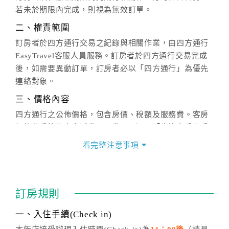
若未於期限內完成，則視為無效訂單。
二、權責範圍
訂房者於四方通行交易之紀錄與相關作業，由四方通行
EasyTravel客服人員服務。訂房者於四方通行交易完成
後，如需要異動訂單，訂房者必以「四方通行」為優先
連絡對象。
三、價格內容
四方通行之公佈價格，包含房價、稅額及服務費。客房
價格隨季節及人文活動而異動，以選項「查詢空房與房
價」之當日價格為標準。
看完整注意事項
四、訂單異動
訂房成功後，訂房者如需異動內容，須於住房前在四方
通行「客服聯絡單」提出申辦，四方通行
恕不接受以電
訂房規則
話方式異動
訂單。
※非客服時間之申辦異動，皆為次日計算及辦理。
一、入住手續(Check in)