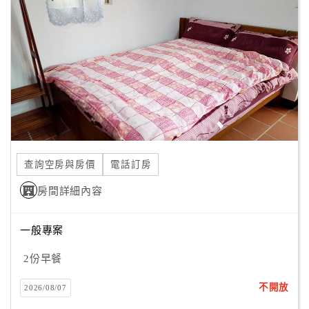
顧
客
滿
意
度
訂
單
查詢空房與房價
電話訂房
管
理
房間詳細內容
一般專案
會
員
2份早餐
帳
戶
不開放
2026/08/07