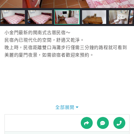
接
跟
飯
店
訂
小金門最新的閩南式古厝民宿～
房
民宿內已現代化的空間，舒適又乾淨。
HOT
晚上時，民宿距離雙口海灘步行僅需三分鐘的路程就可看到
美麗的廈門夜景，如需欲宿者歡迎來預約。
特
色
民
宿
全部展開
全
球
租
車