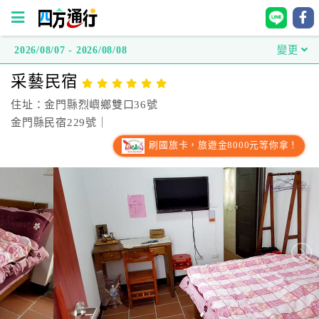
2026/08/07 - 2026/08/08
變更
四
采藝民宿
方
通
住址：金門縣烈嶼鄉雙口36號
行
金門縣民宿229號｜
訂
刷國旅卡，旅遊金8000元等你拿！
房
台
灣
訂
房
直