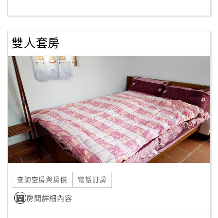
客
服
雙人套房
聯
絡
單
Line
線
上
客
服
查詢空房與房價
電話訂房
紅
利
房間詳細內容
查
詢